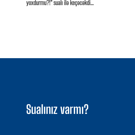
yoxdurmu?!” sualı ilə keçəcəkdi…
Sualınız varmı?