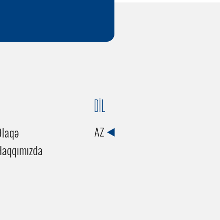
DİL
Əlaqə
AZ
Haqqımızda