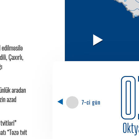
 edilməsilə
ili, Çaxırlı,
ğı
0
ünlük aradan
zin azad
7-ci gün
tvitləri”
Okty
tı “Təzə tvit