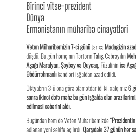
Birinci vitse-prezident
Dünya
Ermənistanın müharibə cinayətləri
Vətən Müharibəmizin 7-ci günü
tarixə
Madagizin azad
düşdü. Bu gün həmçinin Tərtərin
Talış,
Cəbrayılın
Mehd
Aşağı Maralyan, Şəybəy və Quycaq,
Füzulinin
isə Aşa
Əbdürrəhmanlı
kəndləri işğaldan azad edildi.
Oktyabrın 3-ü ona görə əlamətdar idi ki, xalqımız
6 g
sonra ikinci dəfə məhz bu gün işğalda olan ərazilərimi
edilməsi xəbərini aldı.
Bugündən həm də Vətən Müharibəmizdə
“Prezidentin 
adlanan yeni səhifə açılırdı.
Qarşıdakı 37 günün hər saa