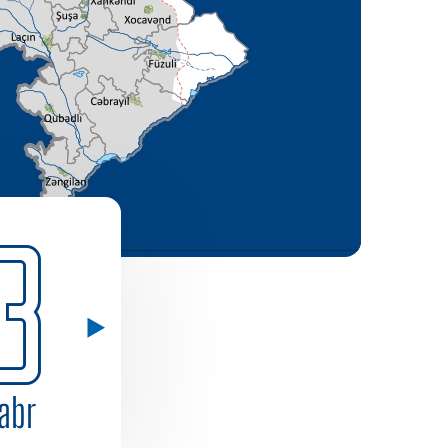
3
abr