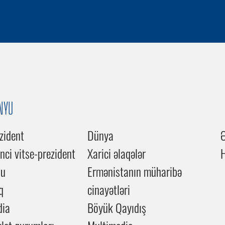
NYU
zident
Dünya
inci vitse-prezident
Xarici əlaqələr
du
Ermənistanın müharibə
q
cinayətləri
dia
Böyük Qayıdış