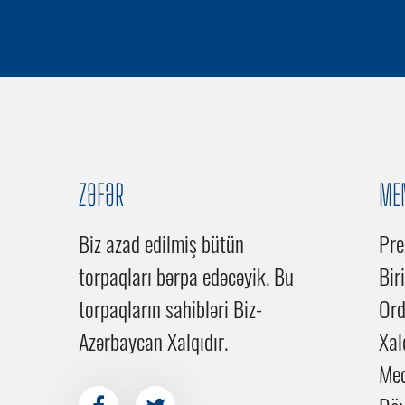
ZƏFƏR
ME
Biz azad edilmiş bütün
Pre
torpaqları bərpa edəcəyik. Bu
Bir
torpaqların sahibləri Biz-
Or
Azərbaycan Xalqıdır.
Xal
Me