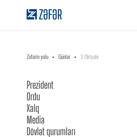
Zəfərin yolu
Günlər
3 Oktyabr
Prezident
Ordu
Xalq
Media
Dövlət qurumları