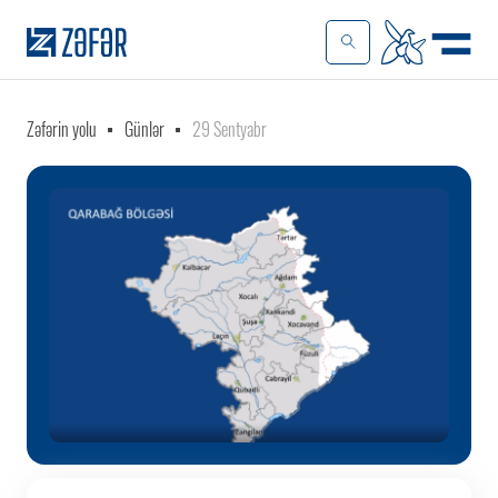
Zəfərin yolu
Günlər
29 Sentyabr