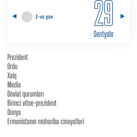
29
3-cü gün
Sentyabr
Prezident
Ordu
Xalq
Media
Dövlət qurumları
Birinci vitse-prezident
Dünya
Ermənistanın müharibə cinayətləri