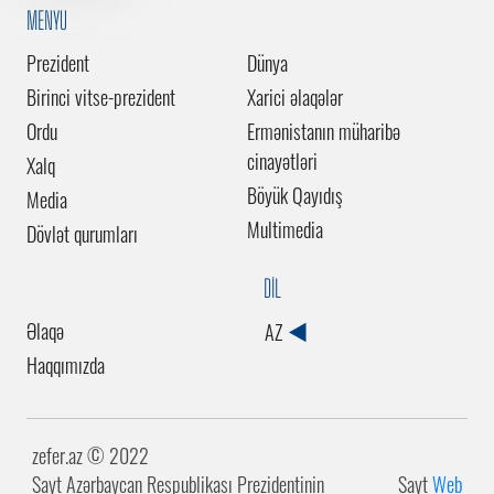
MENYU
Prezident
Dünya
Birinci vitse-prezident
Xarici əlaqələr
Ordu
Ermənistanın müharibə
cinayətləri
Xalq
Böyük Qayıdış
Media
Multimedia
Dövlət qurumları
DİL
Əlaqə
AZ
Haqqımızda
zefer.az ©️ 2022
Sayt Azərbaycan Respublikası Prezidentinin
Sayt
Web