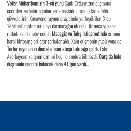
Vətən Müharibəmizin 3-cü günü
Şanlı Ordumuzun düşmənə
endirdiyi zərbələrin xəbərlərilə başladı. Ermənistan silahlı
qüvvələrinin Xocavənd rayonu ərazisində yerləşdirilən 3-cü
"Martuni" motoatıcı alayı
darmadağın olundu.
Bir neçə yüksək
rütbəli zabit məhv edildi.
Madagiz və Talış istiqamətində
erməni
hərbi birləşmələri ağır zərbələr aldı. Xain düşmənin gücü yenə də
Tərtər rayonunun dinc əhalisini atəşə tutmağa
çatdı. Lakin
Azərbaycan xalqının əzmini heç nə sındıra bilməzdi.
Qarşıda hələ
düşmənin qəddini bükəcək daha 41 gün vardı...