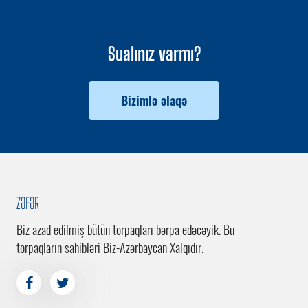
Sualınız varmı?
Bizimlə əlaqə
ZƏFƏR
Biz azad edilmiş bütün torpaqları bərpa edəcəyik. Bu
torpaqların sahibləri Biz-Azərbaycan Xalqıdır.