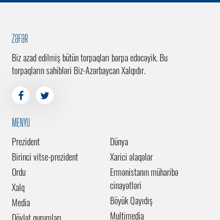
ZƏFƏR
Biz azad edilmiş bütün torpaqları bərpa edəcəyik. Bu
torpaqların sahibləri Biz-Azərbaycan Xalqıdır.
MENYU
Prezident
Dünya
Birinci vitse-prezident
Xarici əlaqələr
Ordu
Ermənistanın müharibə
cinayətləri
Xalq
Böyük Qayıdış
Media
Multimedia
Dövlət qurumları