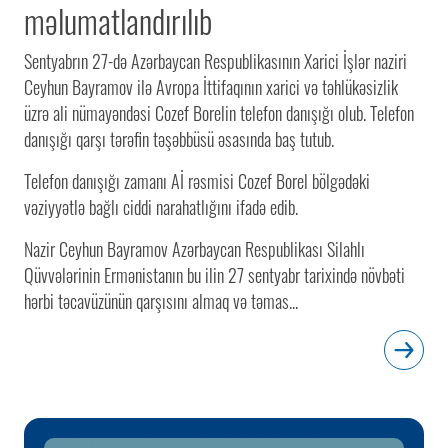
məlumatlandırılıb
Sentyabrın 27-də Azərbaycan Respublikasının Xarici İşlər naziri
Ceyhun Bayramov ilə Avropa İttifaqının xarici və təhlükəsizlik
üzrə ali nümayəndəsi Cozef Borelin telefon danışığı olub. Telefon
danışığı qarşı tərəfin təşəbbüsü əsasında baş tutub.
Telefon danışığı zamanı Aİ rəsmisi Cozef Borel bölgədəki
vəziyyətlə bağlı ciddi narahatlığını ifadə edib.
Nazir Ceyhun Bayramov Azərbaycan Respublikası Silahlı
Qüvvələrinin Ermənistanın bu ilin 27 sentyabr tarixində növbəti
hərbi təcavüzünün qarşısını almaq və təmas...