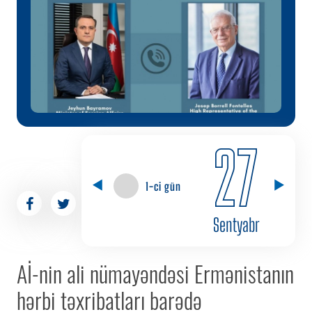
27
1-ci gün
Sentyabr
Aİ-nin ali nümayəndəsi Ermənistanın
hərbi təxribatları barədə