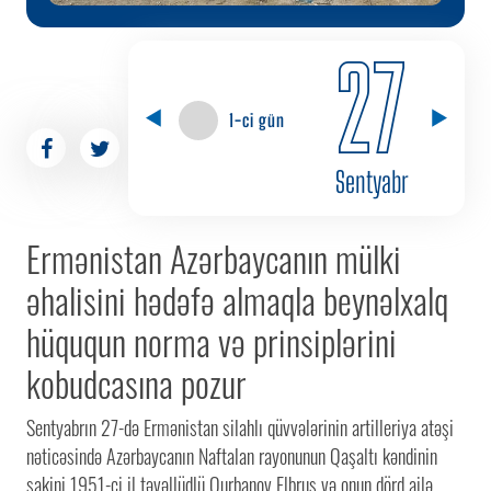
27
1-ci gün
Sentyabr
Ermənistan Azərbaycanın mülki
əhalisini hədəfə almaqla beynəlxalq
hüququn norma və prinsiplərini
kobudcasına pozur
Sentyabrın 27-də Ermənistan silahlı qüvvələrinin artilleriya atəşi
nəticəsində Azərbaycanın Naftalan rayonunun Qaşaltı kəndinin
sakini 1951-ci il təvəllüdlü Qurbanov Elbrus və onun dörd ailə