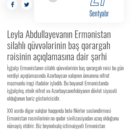
Sentyabr
Leyla Abdullayevanın Ermənistan
silahlı qüvvələrinin baş qərargah
rəisinin açıqlamasına dair şərhi
İşğalçı Ermənistanın silahlı qüvvələrinin baş qərargah rəisi bu gün
verdiyi açıqlamasında Azərbaycan xalqının ünvanına nifrət
məzmunlu irqçi ifadələr işlədib. Bu bəyanat Ermənistanda
işğalçılıq, etnik nifrət və Azərbaycanofobiyanın dövlət siyasəti
olduğunun bariz göstəricisidir.
XXI əsrdə digər xalqlar haqqında belə fikirlər səsləndirməsi
Ermənistan rəsmilərinin nə qədər sivilizasiyadan uzaq olduğunu
nümayiş etdirir. Biz beynəlxalq ictimaiyyəti Ermənistan