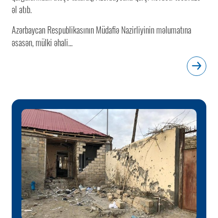
əl atıb.
Azərbaycan Respublikasının Müdafiə Nazirliyinin məlumatına
əsasən, mülki əhali...