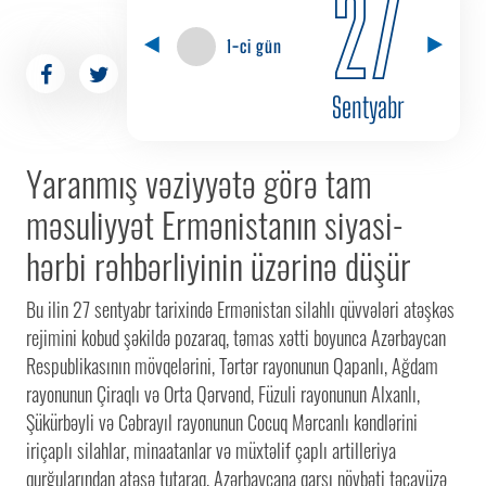
27
1-ci gün
Sentyabr
Yaranmış vəziyyətə görə tam
məsuliyyət Ermənistanın siyasi-
hərbi rəhbərliyinin üzərinə düşür
Bu ilin 27 sentyabr tarixində Ermənistan silahlı qüvvələri atəşkəs
rejimini kobud şəkildə pozaraq, təmas xətti boyunca Azərbaycan
Respublikasının mövqelərini, Tərtər rayonunun Qapanlı, Ağdam
rayonunun Çiraqlı və Orta Qərvənd, Füzuli rayonunun Alxanlı,
Şükürbəyli və Cəbrayıl rayonunun Cocuq Mərcanlı kəndlərini
iriçaplı silahlar, minaatanlar və müxtəlif çaplı artilleriya
qurğularından atəşə tutaraq, Azərbaycana qarşı növbəti təcavüzə