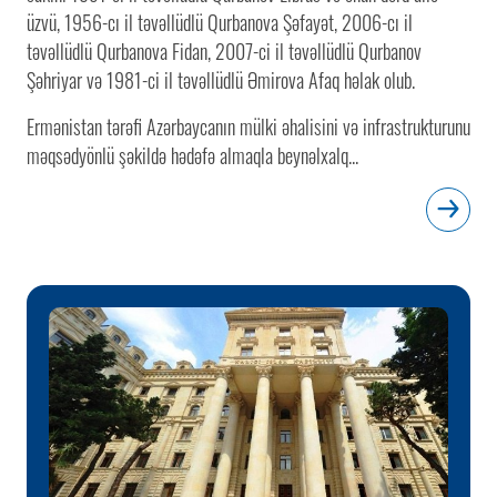
üzvü, 1956-cı il təvəllüdlü Qurbanova Şəfayət, 2006-cı il
təvəllüdlü Qurbanova Fidan, 2007-ci il təvəllüdlü Qurbanov
Şəhriyar və 1981-ci il təvəllüdlü Əmirova Afaq həlak olub.
Ermənistan tərəfi Azərbaycanın mülki əhalisini və infrastrukturunu
məqsədyönlü şəkildə hədəfə almaqla beynəlxalq...