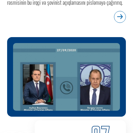
rəsmisinin bu irqçi və şovinist açıqlamasını pisləməyə çağırırıq.