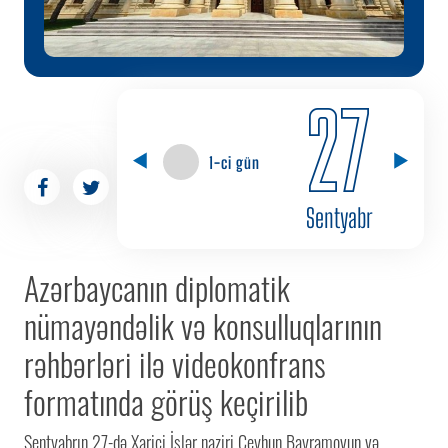
27
1-ci gün
Sentyabr
Azərbaycanın diplomatik
nümayəndəlik və konsulluqlarının
rəhbərləri ilə videokonfrans
formatında görüş keçirilib
Sentyabrın 27-də Xarici İşlər naziri Ceyhun Bayramovun və