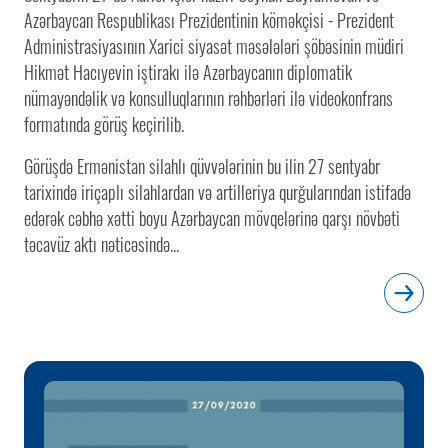
Azərbaycan Respublikası Prezidentinin köməkçisi - Prezident
Administrasiyasının Xarici siyasət məsələləri şöbəsinin müdiri
Hikmət Hacıyevin iştirakı ilə Azərbaycanın diplomatik
nümayəndəlik və konsulluqlarının rəhbərləri ilə videokonfrans
formatında görüş keçirilib.
Görüşdə Ermənistan silahlı qüvvələrinin bu ilin 27 sentyabr
tarixində iriçaplı silahlardan və artilleriya qurğularından istifadə
edərək cəbhə xətti boyu Azərbaycan mövqelərinə qarşı növbəti
təcavüz aktı nəticəsində...