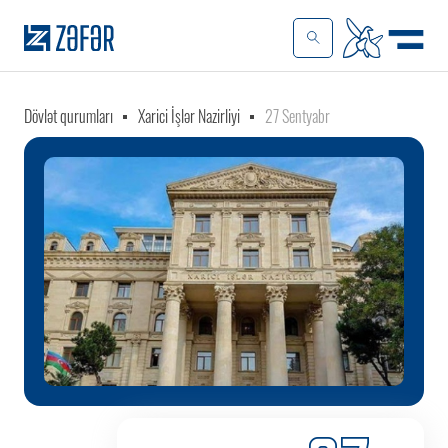
Dövlət qurumları
Xarici İşlər Nazirliyi
27 Sentyabr