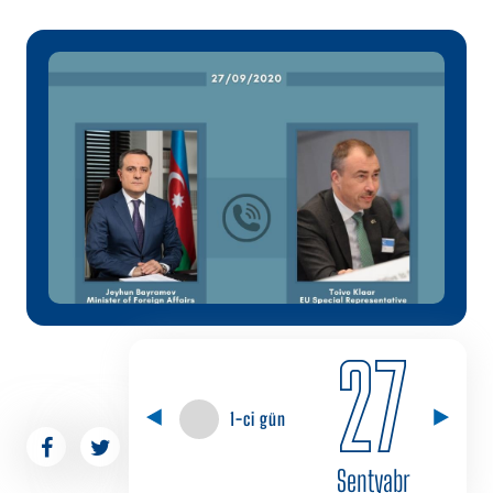
27
1-ci gün
Sentyabr