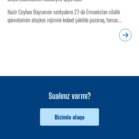
Nazir Ceyhun Bayramov sentyabrın 27-də Ermənistan silahlı
qüvvələrinin atəşkəs rejimini kobud şəkildə pozaraq, təmas...
Sualınız varmı?
Bizimlə əlaqə