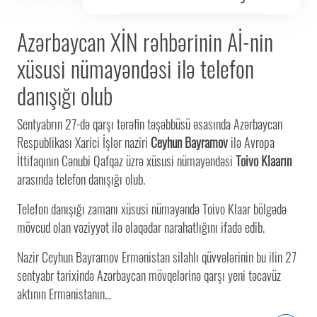
Azərbaycan XİN rəhbərinin Aİ-nin
xüsusi nümayəndəsi ilə telefon
danışığı olub
Sentyabrın 27-də qarşı tərəfin təşəbbüsü əsasında Azərbaycan
Respublikası Xarici İşlər naziri
Ceyhun Bayramov
ilə Avropa
İttifaqının Cənubi Qafqaz üzrə xüsusi nümayəndəsi
Toivo Klaarın
arasında telefon danışığı olub.
Telefon danışığı zamanı xüsusi nümayəndə Toivo Klaar bölgədə
mövcud olan vəziyyət ilə əlaqədar narahatlığını ifadə edib.
Nazir Ceyhun Bayramov Ermənistan silahlı qüvvələrinin bu ilin 27
sentyabr tarixində Azərbaycan mövqelərinə qarşı yeni təcavüz
aktının Ermənistanın...