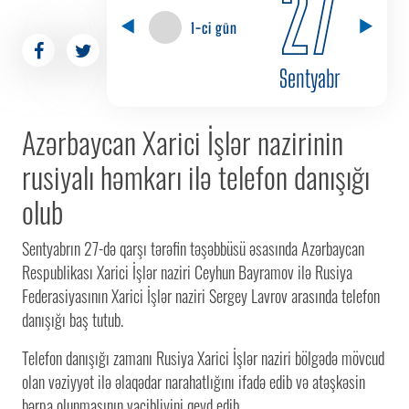
27
1-ci gün
Sentyabr
Azərbaycan Xarici İşlər nazirinin
rusiyalı həmkarı ilə telefon danışığı
olub
Sentyabrın 27-də qarşı tərəfin təşəbbüsü əsasında Azərbaycan
Respublikası Xarici İşlər naziri Ceyhun Bayramov ilə Rusiya
Federasiyasının Xarici İşlər naziri Sergey Lavrov arasında telefon
danışığı baş tutub.
Telefon danışığı zamanı Rusiya Xarici İşlər naziri bölgədə mövcud
olan vəziyyət ilə əlaqədar narahatlığını ifadə edib və atəşkəsin
bərpa olunmasının vacibliyini qeyd edib.