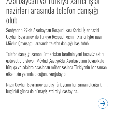
Azərbaycan və Türkiyə Xarici İşlər
nazirləri arasında telefon danışığı
olub
Sentyabrın 27-də Azərbaycan Respublikası Xarici İşlər naziri
Ceyhun Bayramov ilə Türkiyə Respublikasının Xarici İşlər naziri
Mövlud Çavuşoğlu arasında telefon danışığı baş tutub.
Telefon danışığı zamanı Ermənistan tərəfinin yeni təcavüz aktını
qətiyyətlə pisləyən Mövlud Çavuşoğlu, Azərbaycanın beynəlxalq
hüquqa və ədalətə əsaslanan mübarizəsində Türkiyənin hər zaman
ölkəmizin yanında olduğunu vurğulayıb.
Nazir Ceyhun Bayramov qardaş Türkiyənin hər zaman olduğu kimi,
bugünkü gündə də nümayiş etdirdiyi dəstəyinə...