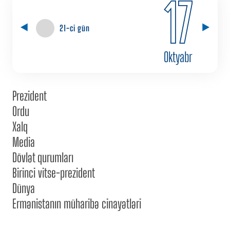
17
21-ci gün
Oktyabr
Prezident
Ordu
Xalq
Media
Dövlət qurumları
Birinci vitse-prezident
Dünya
Ermənistanın müharibə cinayətləri