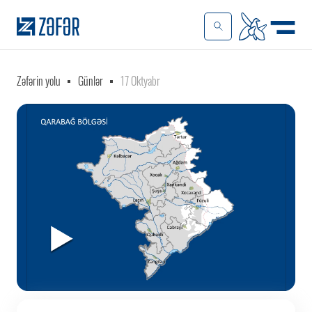
Zəfərin yolu
Günlər
17 Oktyabr