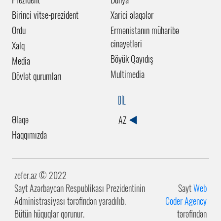
Birinci vitse-prezident
Xarici əlaqələr
Ordu
Ermənistanın müharibə
cinayətləri
Xalq
Böyük Qayıdış
Media
Multimedia
Dövlət qurumları
DİL
Əlaqə
AZ
Haqqımızda
zefer.az ©️ 2022
Sayt Azərbaycan Respublikası Prezidentinin
Sayt
Web
Administrasiyası tərəfindən yaradılıb.
Coder Agency
Bütün hüquqlar qorunur.
tərəfindən