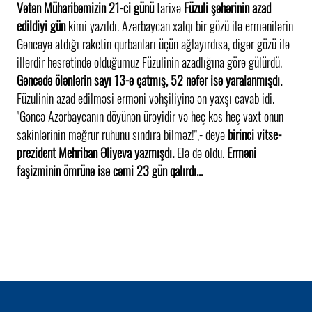
Vətən Müharibəmizin 21-ci günü
tarixə
Füzuli şəhərinin azad
edildiyi gün
kimi yazıldı. Azərbaycan xalqı bir gözü ilə ermənilərin
Gəncəyə atdığı raketin qurbanları üçün ağlayırdısa, digər gözü ilə
illərdir həsrətində olduğumuz Füzulinin azadlığına görə gülürdü.
Gəncədə ölənlərin sayı 13-ə çatmış, 52 nəfər isə yaralanmışdı.
Füzulinin azad edilməsi erməni vəhşiliyinə ən yaxşı cavab idi.
"Gəncə Azərbaycanın döyünən ürəyidir və heç kəs heç vaxt onun
sakinlərinin məğrur ruhunu sındıra bilməz!",- deyə
birinci vitse-
prezident Mehriban Əliyeva yazmışdı.
Elə də oldu.
Erməni
faşizminin ömrünə isə cəmi 23 gün qalırdı...