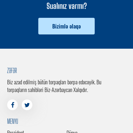
Sualınız varmı?
Bizimlə əlaqə
ZƏFƏR
Biz azad edilmiş bütün torpaqları bərpa edəcəyik. Bu
torpaqların sahibləri Biz-Azərbaycan Xalqıdır.
MENYU
Prezident
Dünya