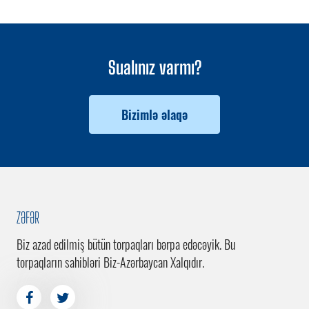
Sualınız varmı?
Bizimlə əlaqə
ZƏFƏR
Biz azad edilmiş bütün torpaqları bərpa edəcəyik. Bu
torpaqların sahibləri Biz-Azərbaycan Xalqıdır.