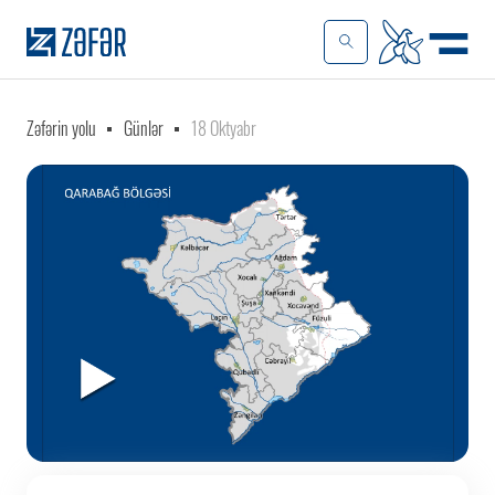
Zəfərin yolu
Günlər
18 Oktyabr