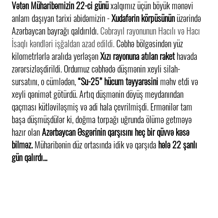
Vətən Müharibəmizin 22-ci günü
xalqımız üçün böyük mənəvi
anlam daşıyan tarixi abidəmizin -
Xudafərin körpüsünün
üzərində
Azərbaycan bayrağı qaldırıldı.
Cəbrayıl rayonunun Hacılı və Hacı
İsaqlı kəndləri işğaldan azad edildi.
Cəbhə bölgəsindən yüz
kilometrlərlə aralıda yerləşən
Xızı rayonuna atılan raket
havada
zərərsizləşdirildi. Ordumuz cəbhədə düşmənin xeyli silah-
sursatını, o cümlədən,
“Su-25” hücum təyyarəsini
məhv etdi və
xeyli qənimət götürdü. Artıq düşmənin döyüş meydanından
qaçması kütləviləşmiş və adi hala çevrilmişdi. Ermənilər tam
başa düşmüşdülər ki, doğma torpağı uğrunda ölümə getməyə
hazır olan
Azərbaycan Əsgərinin qarşısını heç bir qüvvə kəsə
bilməz.
Müharibənin düz ortasında idik və qarşıda
hələ 22 şanlı
gün qalırdı...