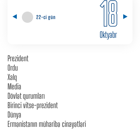
18
22-ci gün
Oktyabr
Prezident
Ordu
Xalq
Media
Dövlət qurumları
Birinci vitse-prezident
Dünya
Ermənistanın müharibə cinayətləri