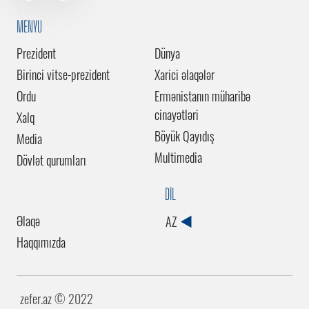
MENYU
Prezident
Dünya
Birinci vitse-prezident
Xarici əlaqələr
Ordu
Ermənistanın müharibə
cinayətləri
Xalq
Böyük Qayıdış
Media
Multimedia
Dövlət qurumları
DİL
Əlaqə
AZ
Haqqımızda
zefer.az ©️ 2022