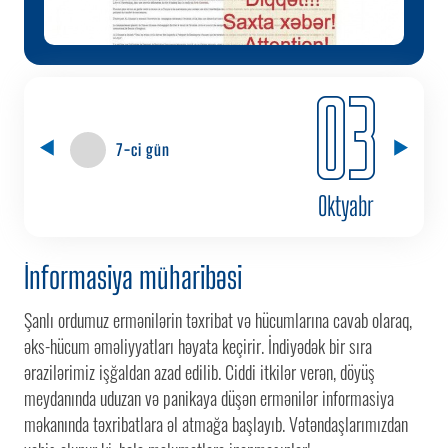
03
7-ci gün
Oktyabr
İnformasiya müharibəsi
Şanlı ordumuz ermənilərin təxribat və hücumlarına cavab olaraq,
əks-hücum əməliyyatları həyata keçirir. İndiyədək bir sıra
ərazilərimiz işğaldan azad edilib. Ciddi itkilər verən, döyüş
meydanında uduzan və panikaya düşən ermənilər informasiya
məkanında təxribatlara əl atmağa başlayıb. Vətəndaşlarımızdan