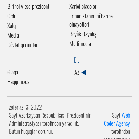
Birinci vitse-prezident
Xarici əlaqələr
Ordu
Ermənistanın müharibə
cinayətləri
Xalq
Böyük Qayıdış
Media
Multimedia
Dövlət qurumları
DİL
Əlaqə
AZ
Haqqımızda
zefer.az ©️ 2022
Sayt Azərbaycan Respublikası Prezidentinin
Sayt
Web
Administrasiyası tərəfindən yaradılıb.
Coder Agency
Bütün hüquqlar qorunur.
tərəfindən