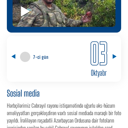
03
7-ci gün
Oktyabr
Sosial media
Hərbçilərimiz Cəbrayıl rayonu istiqamətində uğurlu əks-hücum
əməliyyatları gerçəkləşdirən vaxtı sosial mediada maraqlı bir foto
yayıldı. İrəliləyən rəşadətli Azərbaycan Ordusuna dair fotoların
içərisindən seçilən bu şəkil Cəbrayıl rayonunun işğaldan azad