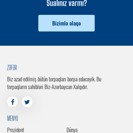
Sualınız varmı?
Bizimlə əlaqə
ZƏFƏR
Biz azad edilmiş bütün torpaqları bərpa edəcəyik. Bu
torpaqların sahibləri Biz-Azərbaycan Xalqıdır.
MENYU
Prezident
Dünya