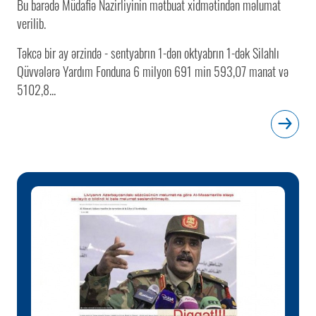
Bu barədə Müdafiə Nazirliyinin mətbuat xidmətindən məlumat
verilib.
Təkcə bir ay ərzində - sentyabrın 1-dən oktyabrın 1-dək Silahlı
Qüvvələrə Yardım Fonduna 6 milyon 691 min 593,07 manat və
5102,8...