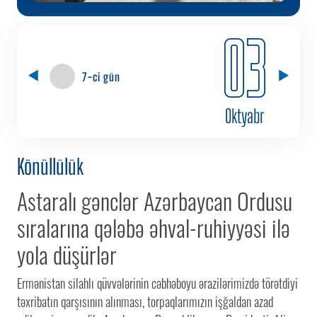
03
7-ci gün
Oktyabr
Könüllülük
Astaralı gənclər Azərbaycan Ordusu
sıralarına qələbə əhval-ruhiyyəsi ilə
yola düşürlər
Ermənistan silahlı qüvvələrinin cəbhəboyu ərazilərimizdə törətdiyi
təxribatın qarşısının alınması, torpaqlarımızın işğaldan azad