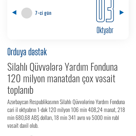
03
7-ci gün
Oktyabr
Orduya dəstək
Silahlı Qüvvələrə Yardım Fonduna
120 milyon manatdan çox vəsait
toplanıb
Azərbaycan Respublikasının Silahlı Qüvvələrinə Yardım Fonduna
cari il oktyabrın 1-dək 120 milyon 106 min 408,24 manat, 218
min 680,68 ABŞ dolları, 18 min 341 avro və 5000 min rubl
vəsait daxil olub.