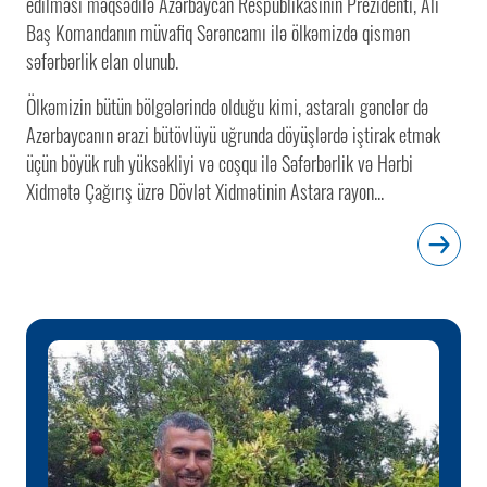
edilməsi məqsədilə Azərbaycan Respublikasının Prezidenti, Ali
Baş Komandanın müvafiq Sərəncamı ilə ölkəmizdə qismən
səfərbərlik elan olunub.
Ölkəmizin bütün bölgələrində olduğu kimi, astaralı gənclər də
Azərbaycanın ərazi bütövlüyü uğrunda döyüşlərdə iştirak etmək
üçün böyük ruh yüksəkliyi və coşqu ilə Səfərbərlik və Hərbi
Xidmətə Çağırış üzrə Dövlət Xidmətinin Astara rayon...