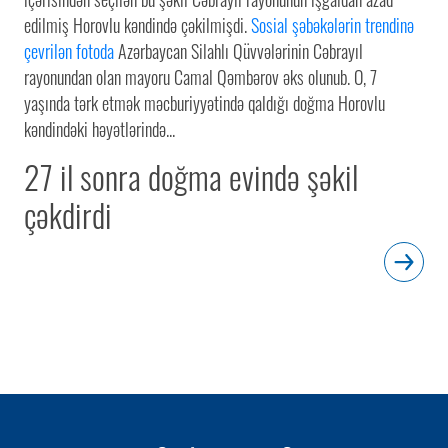
edilmiş Horovlu kəndində çəkilmişdi.
Sosial şəbəkələrin trendinə
çevrilən fotoda
Azərbaycan Silahlı Qüvvələrinin Cəbrayıl
rayonundan olan mayoru Camal Qəmbərov əks olunub. O, 7
yaşında tərk etmək məcburiyyətində qaldığı doğma Horovlu
kəndindəki həyətlərində...
27 il sonra doğma evində şəkil
çəkdirdi