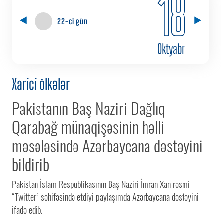
18
22-ci gün
Oktyabr
Xarici ölkələr
Pakistanın Baş Naziri Dağlıq
Qarabağ münaqişəsinin həlli
məsələsində Azərbaycana dəstəyini
bildirib
Pakistan İslam Respublikasının Baş Naziri İmran Xan rəsmi
“Twitter” səhifəsində etdiyi paylaşımda Azərbaycana dəstəyini
ifadə edib.