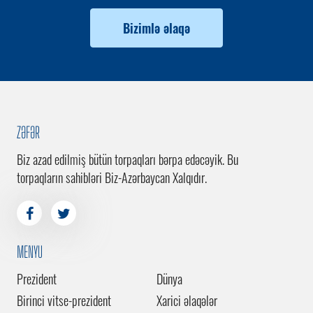
Bizimlə əlaqə
ZƏFƏR
Biz azad edilmiş bütün torpaqları bərpa edəcəyik. Bu
torpaqların sahibləri Biz-Azərbaycan Xalqıdır.
MENYU
Prezident
Dünya
Birinci vitse-prezident
Xarici əlaqələr