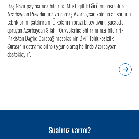
Baş Nazir paylaşımda bildirib: “Müstəqillik Günü münasibətilə
Azərbaycan Prezidentinə və qardaş Azərbaycan xalqına ən səmimi
təbriklərimi çatdırıram. Ölkələrinin ərazi bütövlüyünü şücaətlə
qoruyan Azərbaycan Silahlı Qüvvələrinə ehtiramımızı bildiririk.
Pakistan Dağlıq Qarabağ məsələsinin BMT Təhlükəsizlik
Şurasının qətnamələrinə uyğun olaraq həllində Azərbaycanı
dəstəkləyir”.
Sualınız varmı?