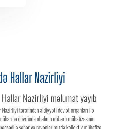
ə Hallar Nazirliyi
 Hallar Nazirliyi məlumat yayıb
Nazirliyi tərəfindən aidiyyəti dövlət orqanları ilə
 müharibə dövründə əhalinin etibarlı mühafizəsinin
məqsədilə şəhər və rayonlarımızda kollektiv mühafizə