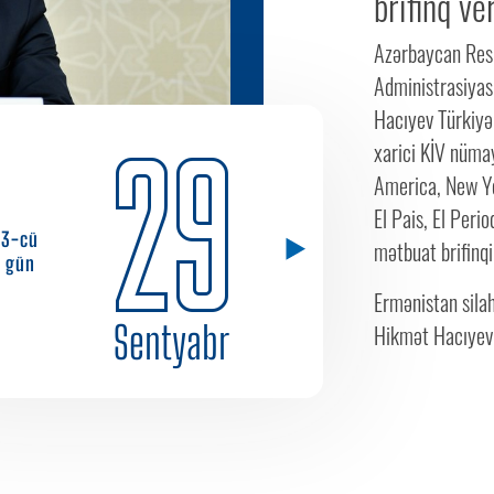
brifinq ve
Azərbaycan Resp
Administrasiyası
Hacıyev Türkiyə
29
xarici KİV nümay
America, New Yo
El Pais, El Per
3-cü
mətbuat brifinqi
gün
Ermənistan silah
Sentyabr
Hikmət Hacıyev 