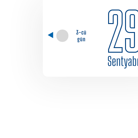
2
3-cü
gün
Sentyab