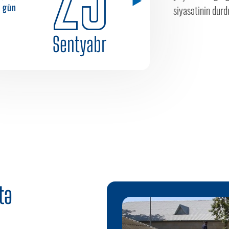
gün
siyasətinin durd
Sentyabr
tə
i