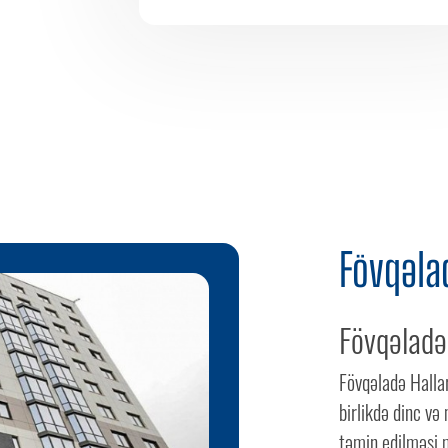
Fövqəlad
Fövqəladə
Fövqəladə Hallar 
birlikdə dinc və
təmin edilməsi 