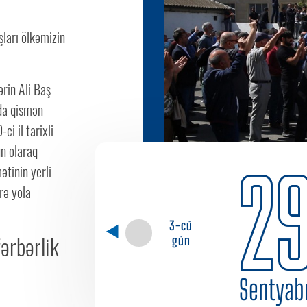
ları ölkəmizin
ərin Ali Baş
da qismən
i il tarixli
un olaraq
2
ətinin yerli
rə yola
3-cü
ərbərlik
gün
Sentyab