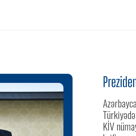
Preziden
Azərbayca
Türkiyədə
KİV nümay