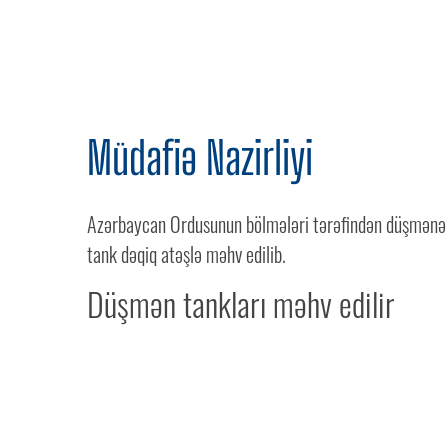
Müdafiə Nazirliyi
Azərbaycan Ordusunun bölmələri tərəfindən düşmənə
tank dəqiq atəşlə məhv edilib.
Düşmən tankları məhv edilir