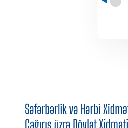
Səfərbərlik və Hərbi Xidmə
Çağırış üzrə Dövlət Xidmət