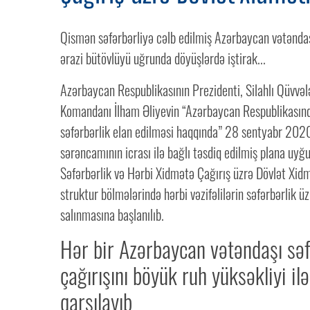
Qismən səfərbərliyə cəlb edilmiş Azərbaycan vətəndaş
ərazi bütövlüyü uğrunda döyüşlərdə iştirak...
Azərbaycan Respublikasının Prezidenti, Silahlı Qüvvəl
Komandanı İlham Əliyevin “Azərbaycan Respublikasın
səfərbərlik elan edilməsi haqqında” 28 sentyabr 2020-c
sərəncamının icrası ilə bağlı təsdiq edilmiş plana uyğ
Səfərbərlik və Hərbi Xidmətə Çağırış üzrə Dövlət Xidm
struktur bölmələrində hərbi vəzifəlilərin səfərbərlik üz
salınmasına başlanılıb.
Hər bir Azərbaycan vətəndaşı səf
çağırışını böyük ruh yüksəkliyi ilə
qarşılayıb