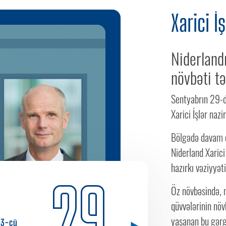
Xarici İş
Niderlandı
növbəti t
Sentyabrın 29-d
Xarici İşlər nazi
Bölgədə davam e
Niderland Xarici
hazırkı vəziyyət
29
Öz növbəsində, 
qüvvələrinin nö
yaşanan bu gərg
3-cü