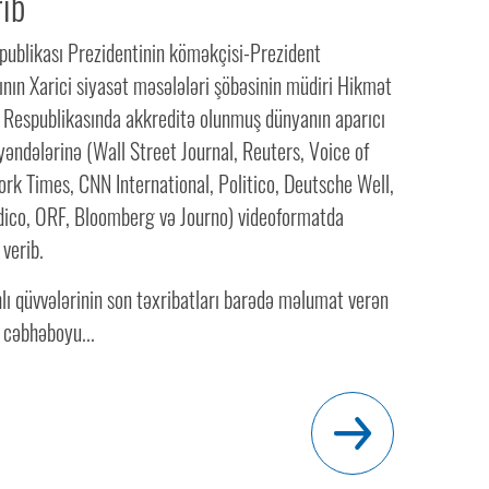
rib
ublikası Prezidentinin köməkçisi-Prezident
nın Xarici siyasət məsələləri şöbəsinin müdiri Hikmət
 Respublikasında akkreditə olunmuş dünyanın aparıcı
əndələrinə (Wall Street Journal, Reuters, Voice of
rk Times, CNN International, Politico, Deutsche Well,
iodico, ORF, Bloomberg və Journo) videoformatda
 verib.
lı qüvvələrinin son təxribatları barədə məlumat verən
cəbhəboyu...