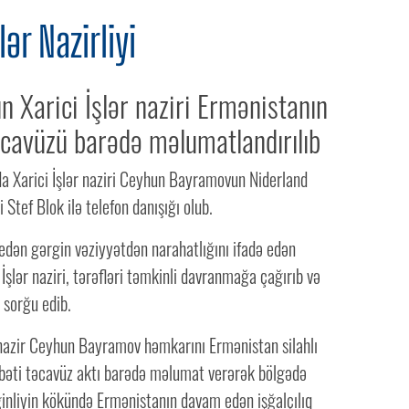
lər Nazirliyi
n Xarici İşlər naziri Ermənistanın
əcavüzü barədə məlumatlandırılıb
a Xarici İşlər naziri Ceyhun Bayramovun Niderland
ri Stef Blok ilə telefon danışığı olub.
dən gərgin vəziyyətdən narahatlığını ifadə edən
 İşlər naziri, tərəfləri təmkinli davranmağa çağırıb və
i sorğu edib.
nazir Ceyhun Bayramov həmkarını Ermənistan silahlı
vbəti təcavüz aktı barədə məlumat verərək bölgədə
inliyin kökündə Ermənistanın davam edən işğalçılıq