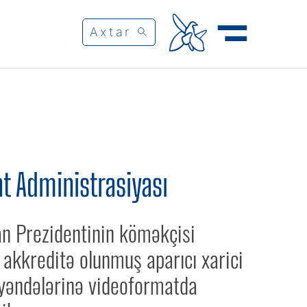
t Administrasiyası
n Prezidentinin köməkçisi
 akkreditə olunmuş aparıcı xarici
əndələrinə videoformatda