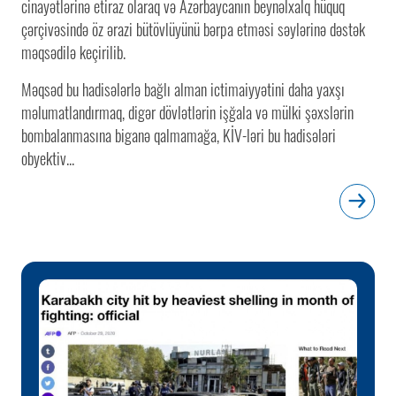
cinayətlərinə etiraz olaraq və Azərbaycanın beynəlxalq hüquq
çərçivəsində öz ərazi bütövlüyünü bərpa etməsi səylərinə dəstək
məqsədilə keçirilib.
Məqsəd bu hadisələrlə bağlı alman ictimaiyyətini daha yaxşı
məlumatlandırmaq, digər dövlətlərin işğala və mülki şəxslərin
bombalanmasına biganə qalmamağa, KİV-ləri bu hadisələri
obyektiv...