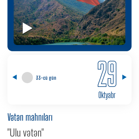
29
33-cü gün
Oktyabr
Vətən mahnıları
"Ulu vətən"