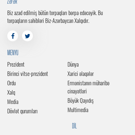
ZƏFƏR
Biz azad edilmiş bütün torpaqları bərpa edəcəyik. Bu
torpaqların sahibləri Biz-Azərbaycan Xalqıdır.
MENYU
Prezident
Dünya
Birinci vitse-prezident
Xarici əlaqələr
Ordu
Ermənistanın müharibə
cinayətləri
Xalq
Böyük Qayıdış
Media
Multimedia
Dövlət qurumları
DİL