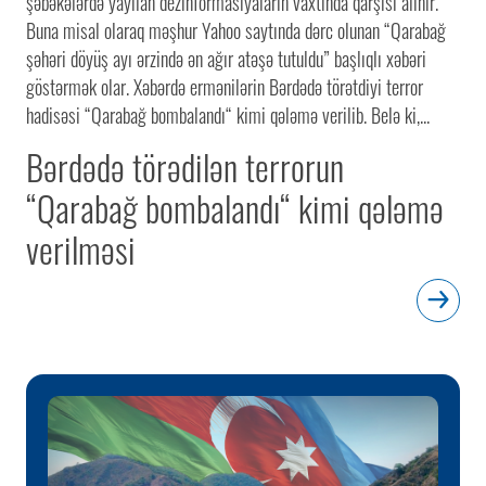
şəbəkələrdə yayılan dezinformasiyaların vaxtında qarşısı alınır.
Buna misal olaraq məşhur Yahoo saytında dərc olunan “Qarabağ
şəhəri döyüş ayı ərzində ən ağır atəşə tutuldu” başlıqlı xəbəri
göstərmək olar. Xəbərdə ermənilərin Bərdədə törətdiyi terror
hadisəsi “Qarabağ bombalandı“ kimi qələmə verilib. Belə ki,...
Bərdədə törədilən terrorun
“Qarabağ bombalandı“ kimi qələmə
verilməsi