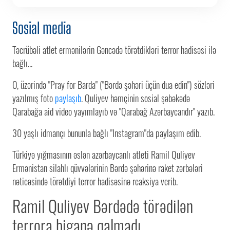
Sosial media
Təcrübəli atlet ermənilərin Gəncədə törətdikləri terror hadisəsi ilə
bağlı...
O, üzərində "Pray for Barda" ("Bərdə şəhəri üçün dua edin") sözləri
yazılmış foto
paylaşıb
. Quliyev həmçinin sosial şəbəkədə
Qarabağa aid video yayımlayıb və "Qarabağ Azərbaycandır" yazıb.
30 yaşlı idmançı bununla bağlı "Instagram"da paylaşım edib.
Türkiyə yığmasının əslən azərbaycanlı atleti Ramil Quliyev
Ermənistan silahlı qüvvələrinin Bərdə şəhərinə raket zərbələri
nəticəsində törətdiyi terror hadisəsinə reaksiya verib.
Ramil Quliyev Bərdədə törədilən
terrora biganə qalmadı