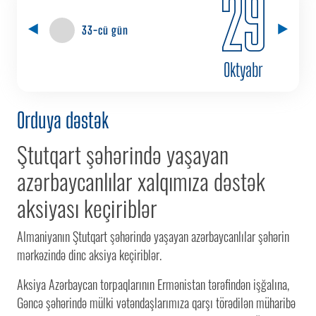
29
33-cü gün
Oktyabr
Orduya dəstək
Ştutqart şəhərində yaşayan
azərbaycanlılar xalqımıza dəstək
aksiyası keçiriblər
Аlmaniyanın Ştutqart şəhərində yaşayan azərbaycanlılar şəhərin
mərkəzində dinc aksiya keçiriblər.
Aksiya Azərbaycan torpaqlarının Ermənistan tərəfindən işğalına,
Gəncə şəhərində mülki vətəndaşlarımıza qarşı törədilən müharibə