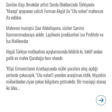
Sevilən ifaçı Əməkdar artist Sevda Ələkbərzadə Türkiyənin
"Manqa" qrupunun solisti Ferman Akgül ilə "Ulu vətən" mahnısını
ifa ediblər.
Mahnının musiqisi Zaur Abdullayevə, sözləri Samirə
Xasməmmədovaya aiddir. Layihənin prodüserləri isə ProMete və
İsa Məlikovdur.
Akgül Türkiyə mətbuatına açıqlamasında bildirib ki, təklif ondan
gəlib və mahnı Qarabağa həsr olunub:
"Klipi Ermənistanın Azərbaycanda mülki şəxslərə atəş açdığı
yerlərdə çəkəcəyik. "Ulu vətən"i yenidən aranjiman etdik. Niyyətim
müharibədən ziyan çəkən bölgələrə getməkdir. Bir musiqiçi olaraq
iki ölkə...