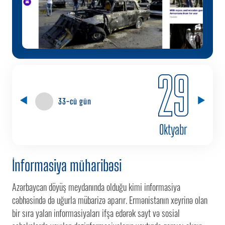
29
33-cü gün
Oktyabr
İnformasiya müharibəsi
Azərbaycan döyüş meydanında olduğu kimi informasiya
cəbhəsində də uğurla mübarizə aparır. Ermənistanın xeyrinə olan
bir sıra yalan informasiyaları ifşa edərək sayt və sosial