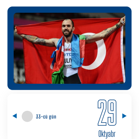
29
33-cü gün
Oktyabr