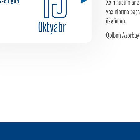
Xain hücumlar za
3-cü gün
yaxınlarına başs
üzgünəm.
Oktyabr
Qəlbim Azərbayc