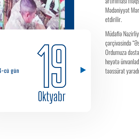
artırılması məqs
Mədəniyyət Mərk
etdirilir.
Müdafiə Nazirliy
19
çərçivəsində “Ə
Ordumuza dəstək
heyətə ünvanlad
təəssürat yaradır
3-cü gün
Oktyabr