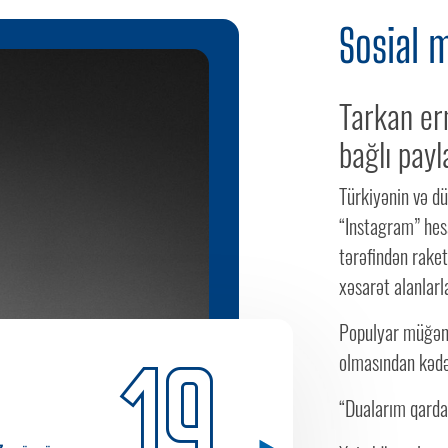
Sosial 
Tarkan er
bağlı payl
Türkiyənin və d
“Instagram” hesa
tərəfindən rake
xəsarət alanlarl
Populyar müğənn
19
olmasından kədər
“Dualarım qarda