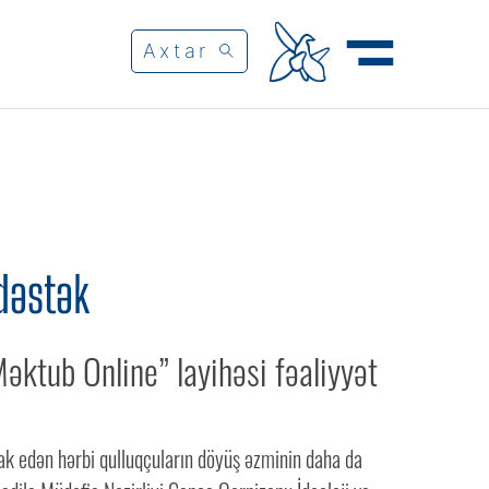
dəstək
əktub Online” layihəsi fəaliyyət
ak edən hərbi qulluqçuların döyüş əzminin daha da