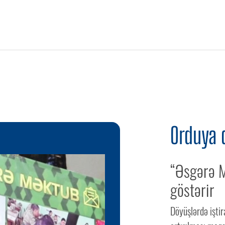
Orduya 
“Əsgərə M
göstərir
Döyüşlərdə iştir