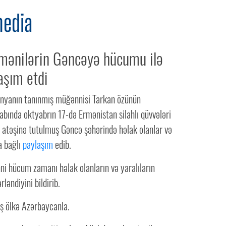
media
mənilərin Gəncəyə hücumu ilə
aşım etdi
ünyanın tanınmış müğənnisi Tarkan özünün
bında oktyabrın 17-də Ermənistan silahlı qüvvələri
t atəşinə tutulmuş Gəncə şəhərində həlak olanlar və
a bağlı
paylaşım
edib.
i hücum zamanı həlak olanların və yaralıların
ləndiyini bildirib.
ş ölkə Azərbaycanla.