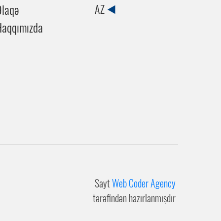
Əlaqə
AZ
Haqqımızda
Sayt
Web Coder Agency
tərəfindən hazırlanmışdır