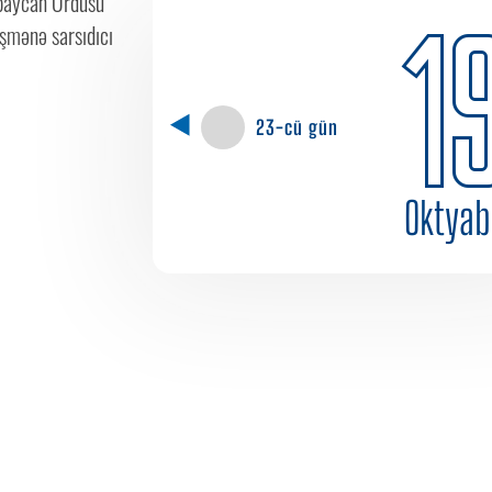
rbaycan Ordusu
1
şmənə sarsıdıcı
23-cü gün
Oktyab