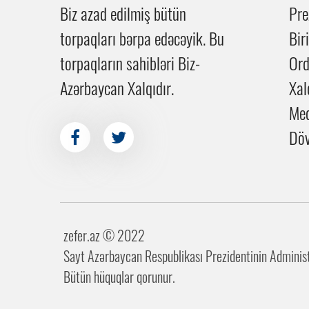
Biz azad edilmiş bütün
Pre
torpaqları bərpa edəcəyik. Bu
Bir
torpaqların sahibləri Biz-
Or
Azərbaycan Xalqıdır.
Xal
Me
Döv
zefer.az ©️ 2022
Sayt Azərbaycan Respublikası Prezidentinin Administr
Bütün hüquqlar qorunur.