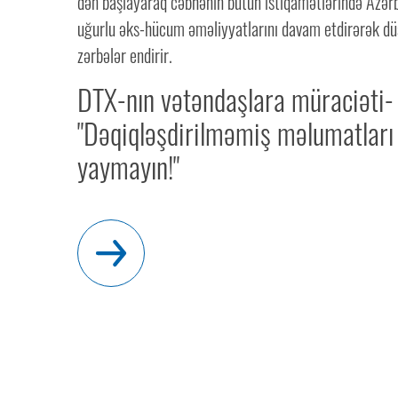
dən başlayaraq cəbhənin bütün istiqamətlərində Azə
uğurlu əks-hücum əməliyyatlarını davam etdirərək dü
zərbələr endirir.
DTX-nın vətəndaşlara müraciəti-
"Dəqiqləşdirilməmiş məlumatları
yaymayın!"