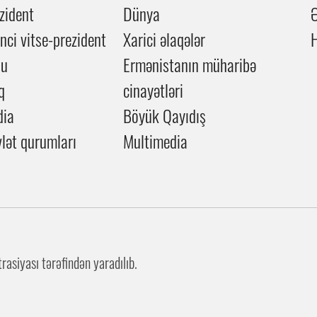
zident
Dünya
inci vitse-prezident
Xarici əlaqələr
du
Ermənistanın müharibə
q
cinayətləri
dia
Böyük Qayıdış
lət qurumları
Multimedia
asiyası tərəfindən yaradılıb.