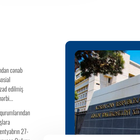
andan cənab
sosial
zad edilmiş
ərbi...
 qurumlarından
şlara
sentyabrın 27-