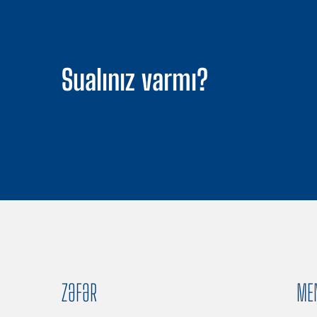
Sualınız varmı?
ZƏFƏR
ME