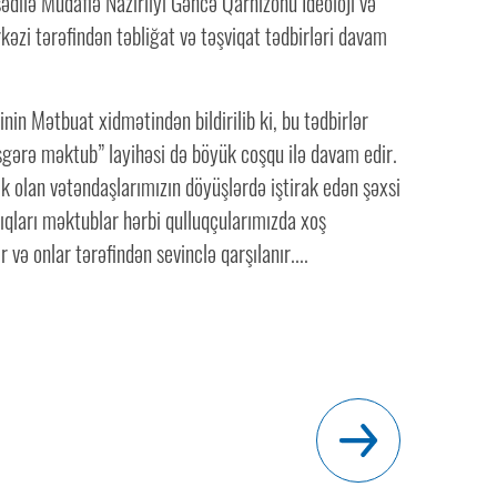
ədilə Müdafiə Nazirliyi Gəncə Qarnizonu İdeoloji və
əzi tərəfindən təbliğat və təşviqat tədbirləri davam
inin Mətbuat xidmətindən bildirilib ki, bu tədbirlər
sgərə məktub” layihəsi də böyük coşqu ilə davam edir.
 olan vətəndaşlarımızın döyüşlərdə iştirak edən şəxsi
ıqları məktublar hərbi qulluqçularımızda xoş
 və onlar tərəfindən sevinclə qarşılanır....