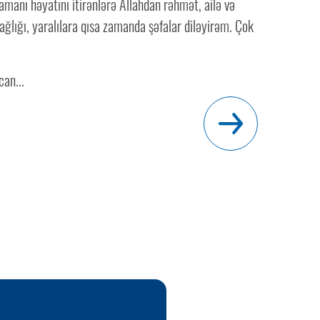
manı həyatını itirənlərə Allahdan rəhmət, ailə və
ağlığı, yaralılara qısa zamanda şəfalar diləyirəm. Çok
an...