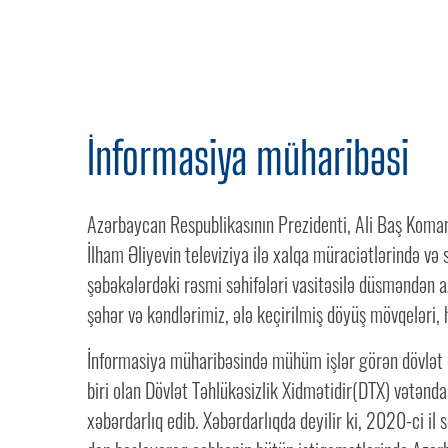
İnformasiya müharibəsi
Azərbaycan Respublikasının Prezidenti, Ali Baş Kom
İlham Əliyevin televiziya ilə xalqa müraciətlərində və 
şəbəkələrdəki rəsmi səhifələri vasitəsilə düsməndən a
şəhər və kəndlərimiz, ələ keçirilmiş döyüş mövqeləri, h
İnformasiya müharibəsində mühüm işlər görən dövlət
biri olan Dövlət Təhlükəsizlik Xidmətidir(DTX) vətənda
xəbərdarlıq edib. Xəbərdarlıqda deyilir ki, 2020-ci il 