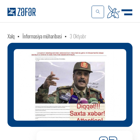
Xalq
İnformasiya müharibəsi
3 Oktyabr