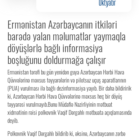
Oktyabr
Ermənistan Azərbaycanın itkiləri
barədə yalan məlumatlar yaymaqla
döyüşlərlə bağlı informasiya
boşluğunu doldurmağa çalışır
Ermənistan tərəfi bu gün yenidən guya Azərbaycan Hərbi Hava
Qüvvələrinə məxsus təyyarələrin və pilotsuz uçuş aparatlarının
(PUA) vurulması ilə bağlı dezinformasiya yayıb. Bir daha bildiririk
ki, Azərbaycan Hərbi Hava Qüvvələrinə məxsus heç bir döyüş
təyyarəsi vurulmayıb.Bunu Müdafiə Nazirliyinin mətbuat
xidmətinin rəisi polkovnik Vaqif Dərgahlı mətbuata açıqlamasında
deyib.
Polkovnik Vaqif Dərgahlı bildirib ki, əksinə, Azərbaycanın zərbə