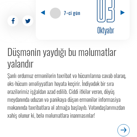
03
7-ci gün
Oktyabr
Düşmənin yaydığı bu məlumatlar
yalandır
Şanlı ordumuz ermənilərin təxribat və hücumlarına cavab olaraq,
əks-hücum əməliyyatları həyata keçirir. İndiyədək bir sıra
ərazilərimiz işğaldan azad edilib. Ciddi itkilər verən, döyüş
meydanında uduzan və panikaya düşən ermənilər informasiya
məkanında təxribatlara əl atmağa başlayıb. Vətəndaşlarımızdan
xahiş olunur ki, belə məlumatlara inanmasınlar!