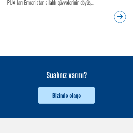
PUA-ları Ermənistan silahlı qüvvələrinin döyüş...
Sualınız varmı?
Bizimlə əlaqə