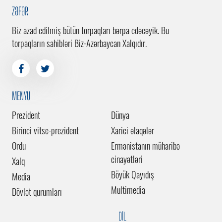
ZƏFƏR
Biz azad edilmiş bütün torpaqları bərpa edəcəyik. Bu
torpaqların sahibləri Biz-Azərbaycan Xalqıdır.
MENYU
Prezident
Dünya
Birinci vitse-prezident
Xarici əlaqələr
Ordu
Ermənistanın müharibə
cinayətləri
Xalq
Böyük Qayıdış
Media
Multimedia
Dövlət qurumları
DİL