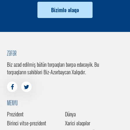
Bizimlə əlaqə
ZƏFƏR
Biz azad edilmiş bütün torpaqları bərpa edəcəyik. Bu
torpaqların sahibləri Biz-Azərbaycan Xalqıdır.
MENYU
Prezident
Dünya
Birinci vitse-prezident
Xarici əlaqələr