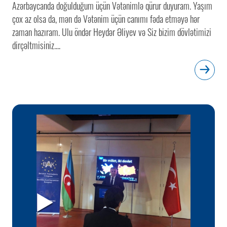
Azərbaycanda doğulduğum üçün Vətənimlə qürur duyuram. Yaşım
çox az olsa da, mən də Vətənim üçün canımı fəda etməyə hər
zaman hazıram. Ulu öndər Heydər Əliyev və Siz bizim dövlətimizi
dirçəltmisiniz....