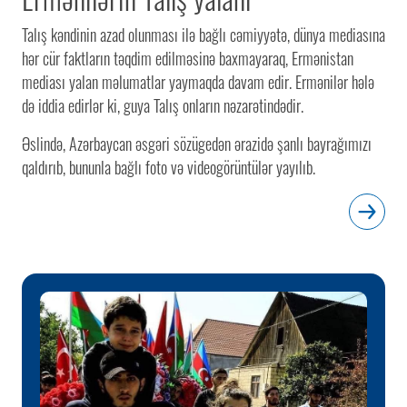
Talış kəndinin azad olunması ilə bağlı cəmiyyətə, dünya mediasına
hər cür faktların təqdim edilməsinə baxmayaraq, Ermənistan
mediası yalan məlumatlar yaymaqda davam edir. Ermənilər hələ
də iddia edirlər ki, guya Talış onların nəzarətindədir.
Əslində, Azərbaycan əsgəri sözügedən ərazidə şanlı bayrağımızı
qaldırıb, bununla bağlı foto və videogörüntülər yayılıb.