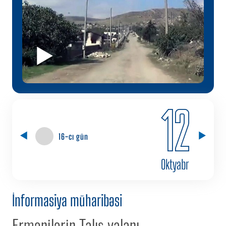
12
16-cı gün
Oktyabr
İnformasiya müharibəsi
Ermənilərin Talış yalanı