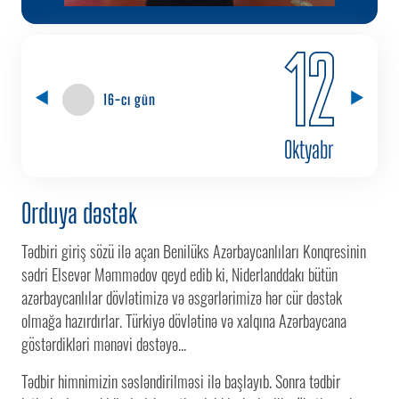
12
16-cı gün
Oktyabr
Orduya dəstək
Tədbiri giriş sözü ilə açan Benilüks Azərbaycanlıları Konqresinin
sədri Elsevər Məmmədov qeyd edib ki, Niderlanddakı bütün
azərbaycanlılar dövlətimizə və əsgərlərimizə hər cür dəstək
olmağa hazırdırlar. Türkiyə dövlətinə və xalqına Azərbaycana
göstərdikləri mənəvi dəstəyə...
Tədbir himnimizin səsləndirilməsi ilə başlayıb. Sonra tədbir