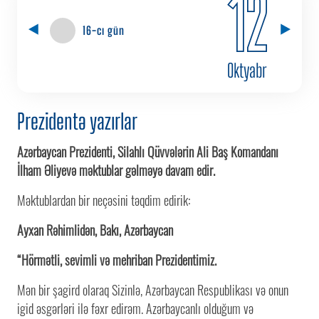
12
16-cı gün
Oktyabr
Prezidentə yazırlar
Azərbaycan Prezidenti, Silahlı Qüvvələrin Ali Baş Komandanı
İlham Əliyevə məktublar gəlməyə davam edir.
Məktublardan bir neçəsini təqdim edirik:
Ayxan Rəhimlidən, Bakı, Azərbaycan
“Hörmətli, sevimli və mehriban Prezidentimiz.
Mən bir şagird olaraq Sizinlə, Azərbaycan Respublikası və onun
igid əsgərləri ilə fəxr edirəm. Azərbaycanlı olduğum və