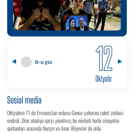
12
16-cı gün
Oktyabr
Sosial media
Oktyabrın 11-də Ermənistan ordusu Gəncə şəhərınə raket zərbəsi
endirdi. Dinc əhaliyə qarşı yönəlmiş bu növbəti hərbi cinayətin
qurbanları arasında Nurçin və Anar Əliyevlər də oldu.