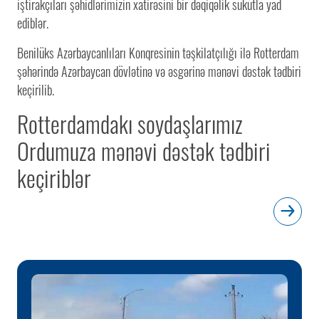
iştirakçıları şəhidlərimizin xatirəsini bir dəqiqəlik sükutla yad
ediblər.
Benilüks Azərbaycanlıları Konqresinin təşkilatçılığı ilə Rotterdam
şəhərində Azərbaycan dövlətinə və əsgərinə mənəvi dəstək tədbiri
keçirilib.
Rotterdamdakı soydaşlarımız
Ordumuza mənəvi dəstək tədbiri
keçiriblər