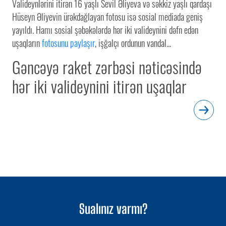
Valideynlərini itirən 16 yaşlı Sevil Əliyeva və səkkiz yaşlı qardaşı
Hüseyn Əliyevin ürəkdağlayan fotosu isə sosial mediada geniş
yayıldı. Hamı sosial şəbəkələrdə hər iki valideynini dəfn edən
uşaqların
fotosunu paylaşır
, işğalçı ordunun vandal...
Gəncəyə raket zərbəsi nəticəsində
hər iki valideynini itirən uşaqlar
Sualınız varmı?