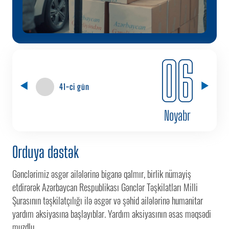
06
41-ci gün
Noyabr
Orduya dəstək
Gənclərimiz əsgər ailələrinə biganə qalmır, birlik nümayiş
etdirərək Azərbaycan Respublikası Gənclər Təşkilatları Milli
Şurasının təşkilatçılığı ilə əsgər və şəhid ailələrinə humanitar
yardım aksiyasına başlayıblar. Yardım aksiyasının əsas məqsədi
muzdlu...