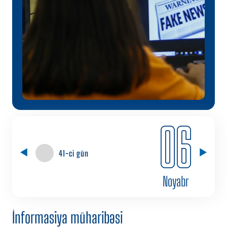
06
41-ci gün
Noyabr
İnformasiya müharibəsi