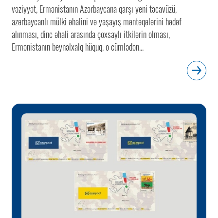
vəziyyət, Ermənistanın Azərbaycana qarşı yeni təcavüzü,
azərbaycanlı mülki əhalini və yaşayış məntəqələrini hədəf
alınması, dinc əhali arasında çoxsaylı itkilərin olması,
Ermənistanın beynəlxalq hüquq, o cümlədən...