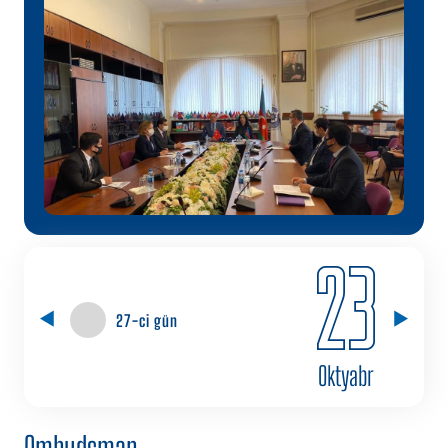
23
27-ci gün
Oktyabr
Ombudsman