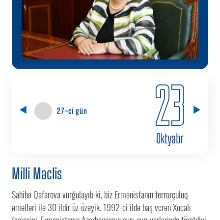
23
27-ci gün
Oktyabr
Milli Məclis
Sahibə Qafarova vurğulayıb ki, biz Ermənistanın terrorçuluq
əməlləri ilə 30 ildir üz-üzəyik. 1992-ci ildə baş verən Xocalı
faciəsini, Ermənistanın Azərbaycanın ayrı-ayrı yerlərində törətdiyi