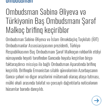
Ombudsman Səbinə Əliyeva və
Türkiyənin Baş Ombudsmanı Şərəf
Malkoç brifinq keçiriblər
Ombudsman Səbinə Əliyeva və İslam Əməkdaşlıq Təşkilatı (İƏT)
Ombudsmanlar Assosiasiyasının prezidenti, Türkiyə
Respublikasının Baş Ombudsmanı Şərəf Malkoçun rəhbərlik etdiyi
nümayəndə heyəti tərəfindən Gəncədə həyata keçirilən birgə
faktaraşdırıcı missiya ilə bağlı Ombudsman Aparatında brifinq
keçirilib. Brifinqdə Ermənistan silahlı qüvvələrinin Azərbaycanın
Gəncə şəhəri və digər ərazilərini mütəmadi olaraq atəşə tutması,
mülki əhali arasında tələfat və çoxsaylı dağıntılarla nəticələnən
hücumlar barədə danışılıb.