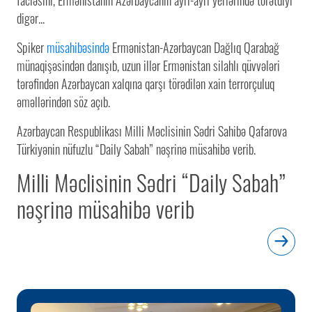
digər...
Spiker
müsahibəsində
Ermənistan-Azərbaycan Dağlıq Qarabağ
münaqişəsindən danışıb, uzun illər Ermənistan silahlı qüvvələri
tərəfindən Azərbaycan xalqına qarşı törədilən xain terrorçuluq
əməllərindən söz açıb.
Azərbaycan Respublikası Milli Məclisinin Sədri Sahibə Qafarova
Türkiyənin nüfuzlu “Daily Sabah” nəşrinə müsahibə verib.
Milli Məclisinin Sədri “Daily Sabah”
nəşrinə müsahibə verib