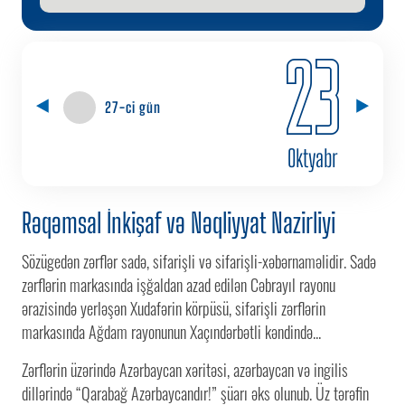
23
27-ci gün
Oktyabr
Rəqəmsal İnkişaf və Nəqliyyat Nazirliyi
Sözügedən zərflər sadə, sifarişli və sifarişli-xəbərnaməlidir. Sadə
zərflərin markasında işğaldan azad edilən Cəbrayıl rayonu
ərazisində yerləşən Xudafərin körpüsü, sifarişli zərflərin
markasında Ağdam rayonunun Xaçındərbətli kəndində...
Zərflərin üzərində Azərbaycan xəritəsi, azərbaycan və ingilis
dillərində “Qarabağ Azərbaycandır!” şüarı əks olunub. Üz tərəfin