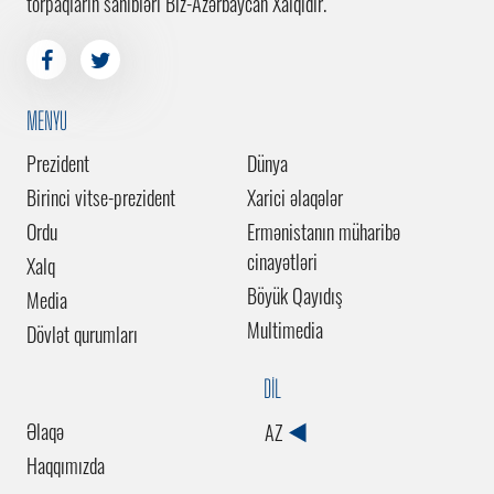
torpaqların sahibləri Biz-Azərbaycan Xalqıdır.
MENYU
Prezident
Dünya
Birinci vitse-prezident
Xarici əlaqələr
Ordu
Ermənistanın müharibə
cinayətləri
Xalq
Böyük Qayıdış
Media
Multimedia
Dövlət qurumları
DİL
Əlaqə
AZ
Haqqımızda