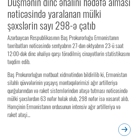
Düşmənin dinc əhalini hədəfə alması
nəticəsində yaralanan mülki
şəxslərin sayı 298-ə çatıb
Azərbaycan Respublikasının Baş Prokurorluğu Ermənistanın
təxribatları nəticəsində sentyabrın 27-dən oktyabrın 23-ü saat
12:00-dək dinc əhaliyə qarşı törədilmiş cinayətlərin statistikasını
təqdim edib.
Baş Prokurorluğun mətbuat xidmətindən bildirilib ki, Ermənistan
silahlı qüvvələrinin yaşayış məntəqələrimizi ağır artilleriya
qurğularından və raket sistemlərindən atəşə tutması nəticəsində
mülki şəxslərdən 63 nəfər həlak olub, 298 nəfər isə xəsarət alıb.
Həmçinin Ermənistanın ordusunun intensiv ağır artilleriya və
raket atəşi...