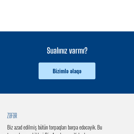
Sualınız varmı?
Bizimlə əlaqə
ZƏFƏR
Biz azad edilmiş bütün torpaqları bərpa edəcəyik. Bu