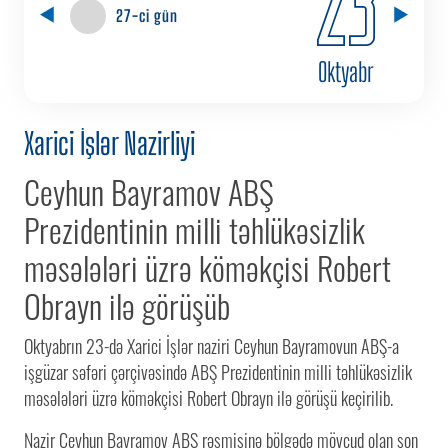
23
27-ci gün
Oktyabr
Xarici İşlər Nazirliyi
Ceyhun Bayramov ABŞ
Prezidentinin milli təhlükəsizlik
məsələləri üzrə köməkçisi Robert
Obrayn ilə görüşüb
Oktyabrın 23-də Xarici İşlər naziri Ceyhun Bayramovun ABŞ-a
işgüzar səfəri çərçivəsində ABŞ Prezidentinin milli təhlükəsizlik
məsələləri üzrə köməkçisi Robert Obrayn ilə görüşü keçirilib.
Nazir Ceyhun Bayramov ABŞ rəsmisinə bölgədə mövcud olan son