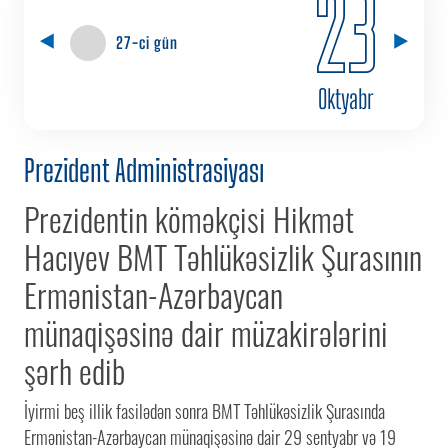
23
27-ci gün
Oktyabr
Prezident Administrasiyası
Prezidentin köməkçisi Hikmət
Hacıyev BMT Təhlükəsizlik Şurasının
Ermənistan-Azərbaycan
münaqişəsinə dair müzakirələrini
şərh edib
İyirmi beş illik fasilədən sonra BMT Təhlükəsizlik Şurasında
Ermənistan-Azərbaycan münaqişəsinə dair 29 sentyabr və 19