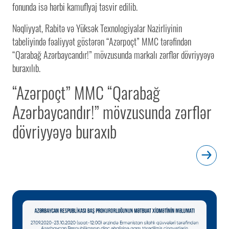
fonunda isə hərbi kamuflyaj təsvir edilib.
Nəqliyyat, Rabitə və Yüksək Texnologiyalar Nazirliyinin
tabeliyində fəaliyyət göstərən “Azərpoçt” MMC tərəfindən
“Qarabağ Azərbaycandır!” mövzusunda markalı zərflər dövriyyəyə
buraxılıb.
“Azərpoçt” MMC “Qarabağ
Azərbaycandır!” mövzusunda zərflər
dövriyyəyə buraxıb