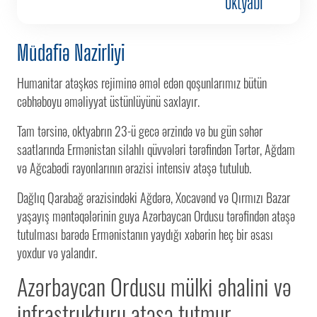
Oktyabr
Müdafiə Nazirliyi
Humanitar atəşkəs rejiminə əməl edən qoşunlarımız bütün
cəbhəboyu əməliyyat üstünlüyünü saxlayır.
Tam tərsinə, oktyabrın 23-ü gecə ərzində və bu gün səhər
saatlarında Ermənistan silahlı qüvvələri tərəfindən Tərtər, Ağdam
və Ağcabədi rayonlarının ərazisi intensiv atəşə tutulub.
Dağlıq Qarabağ ərazisindəki Ağdərə, Xocavənd və Qırmızı Bazar
yaşayış məntəqələrinin guya Azərbaycan Ordusu tərəfindən atəşə
tutulması barədə Ermənistanın yaydığı xəbərin heç bir əsası
yoxdur və yalandır.
Azərbaycan Ordusu mülki əhalini və
infrastrukturu atəşə tutmur