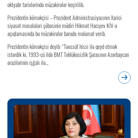
oktyabr tarixlərində müzakirələr keçirilib.
Prezidentin köməkçisi – Prezident Administrasiyasının Xarici
siyasət məsələləri şöbəsinin müdiri Hikmət Hacıyev KİV-ə
açıqlamasında bu müzakirələr barədə məlumat verib.
Prezidentin köməkçisi deyib: “Təəssüf hissi ilə qeyd etmək
istərdik ki, 1993-cü ildə BMT Təhlükəsizlik Şurasının Azərbaycan
ərazilərinin işğalı ilə...