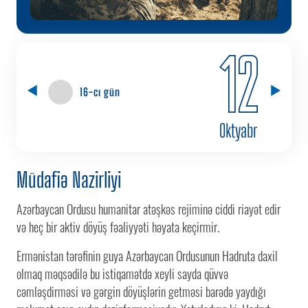
12
16-cı gün
Oktyabr
Müdafiə Nazirliyi
Azərbaycan Ordusu humanitar atəşkəs rejiminə ciddi riayət edir
və heç bir aktiv döyüş fəaliyyəti həyata keçirmir.
Ermənistan tərəfinin guya Azərbaycan Ordusunun Hadruta daxil
olmaq məqsədilə bu istiqamətdə xeyli sayda qüvvə
cəmləşdirməsi və gərgin döyüşlərin getməsi barədə yaydığı