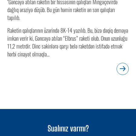
"Gəncəyə atılan raketin bir hissəsinin qalıqları Mingəçevirdə
dağlıq əraziyə düşüb. Bu gün həmin raketin ən son qalıqları
tapılıb.
Raketin qalıqlarının üzərində 8K-14 yazılıb. Bu, bizə dəqiq deməyə
imkan verir ki, Gəncəyə atılan “Elbrus” raketi olub. Onun uzunluğu
11,2 metrdir. Dinc sakinlərə qarşı belə raketdən istifadə etmək
hərbi cinayət olmaqla...
Sualınız varmı?