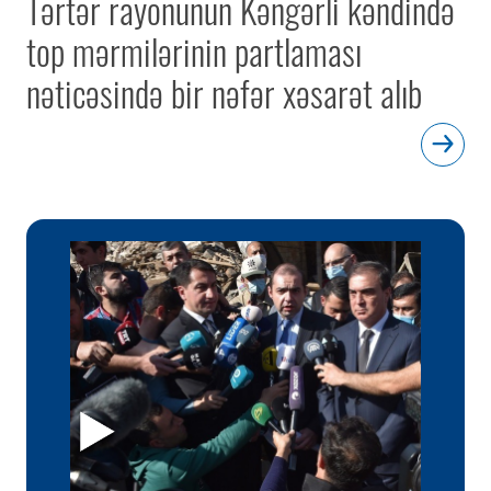
Tərtər rayonunun Kəngərli kəndində
top mərmilərinin partlaması
nəticəsində bir nəfər xəsarət alıb