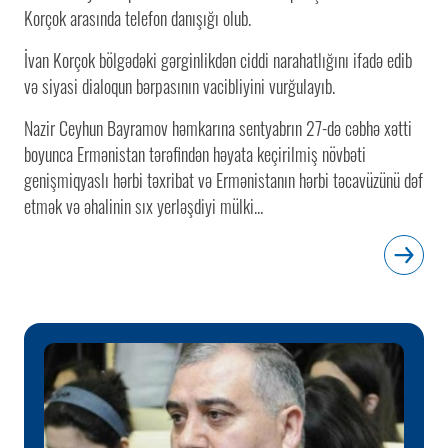
Korçok arasında telefon danışığı olub.
İvan Korçok bölgədəki gərginlikdən ciddi narahatlığını ifadə edib
və siyasi dialoqun bərpasının vacibliyini vurğulayıb.
Nazir Ceyhun Bayramov həmkarına sentyabrın 27-də cəbhə xətti
boyunca Ermənistan tərəfindən həyata keçirilmiş növbəti
genişmiqyaslı hərbi təxribat və Ermənistanın hərbi təcavüzünü dəf
etmək və əhalinin sıx yerləşdiyi mülki...