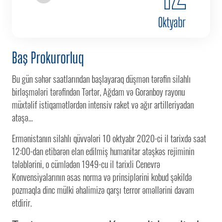
Oktyabr
Baş Prokurorluq
Bu gün səhər saatlarından başlayaraq düşmən tərəfin silahlı
birləşmələri tərəfindən Tərtər, Ağdam və Goranboy rayonu
müxtəlif istiqamətlərdən intensiv raket və ağır artilleriyadan
atəşə...
Ermənistanın silahlı qüvvələri 10 oktyabr 2020-ci il tarixdə saat
12:00-dan etibarən elan edilmiş humanitar atəşkəs rejiminin
tələblərini, o cümlədən 1949-cu il tarixli Cenevrə
Konvensiyalarının əsas norma və prinsiplərini kobud şəkildə
pozmaqla dinc mülki əhalimizə qarşı terror əməllərini davam
etdirir.