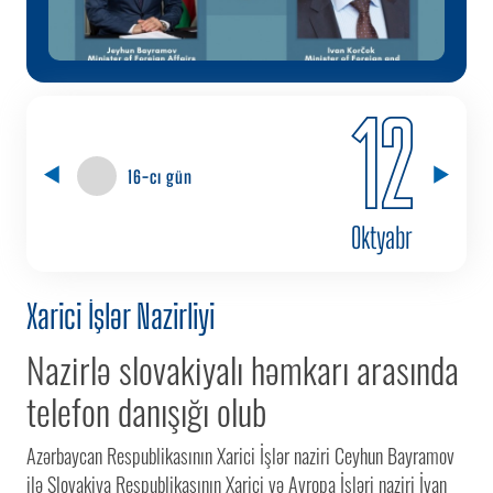
12
16-cı gün
Oktyabr
Xarici İşlər Nazirliyi
Nazirlə slovakiyalı həmkarı arasında
telefon danışığı olub
Azərbaycan Respublikasının Xarici İşlər naziri Ceyhun Bayramov
ilə Slovakiya Respublikasının Xarici və Avropa İşləri naziri İvan