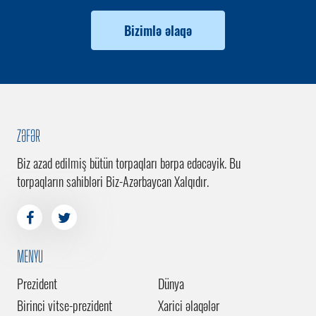
Bizimlə əlaqə
ZƏFƏR
Biz azad edilmiş bütün torpaqları bərpa edəcəyik. Bu
torpaqların sahibləri Biz-Azərbaycan Xalqıdır.
MENYU
Prezident
Dünya
Birinci vitse-prezident
Xarici əlaqələr