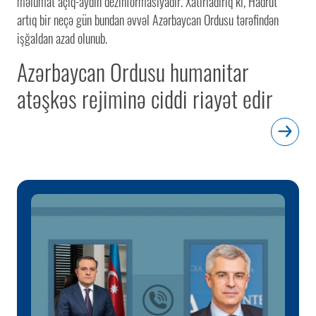
məlumat açıq-aydın dezinformasiyadır. Xatırladırıq ki, Hadrut
artıq bir neçə gün bundan əvvəl Azərbaycan Ordusu tərəfindən
işğaldan azad olunub.
Azərbaycan Ordusu humanitar
atəşkəs rejiminə ciddi riayət edir