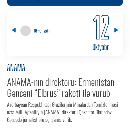
12
16-cı gün
Oktyabr
ANAMA
ANAMA-nın direktoru: Ermənistan
Gəncəni “Elbrus” raketi ilə vurub
Azərbaycan Respublikası Ərazilərinin Minalardan Təmizlənməsi
üzrə Milli Agentliyin (ANAMA) direktoru Qəzənfər Əhmədov
Gəncədə jurnalistlərə açıqlama verib.