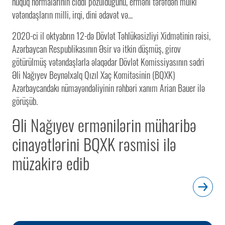
hüquq normalarının ciddi pozulduğunu, erməni tərəfdən mülki
vətəndaşların milli, irqi, dini ədavət və...
2020-ci il oktyabrın 12-də Dövlət Təhlükəsizliyi Xidmətinin rəisi,
Azərbaycan Respublikasının Əsir və itkin düşmüş, girov
götürülmüş vətəndaşlarla əlaqədar Dövlət Komissiyasının sədri
Əli Nağıyev Beynəlxalq Qızıl Xaç Komitəsinin (BQXK)
Azərbaycandakı nümayəndəliyinin rəhbəri xanım Arian Bauer ilə
görüşüb.
Əli Nağıyev ermənilərin müharibə
cinayətlərini BQXK rəsmisi ilə
müzakirə edib