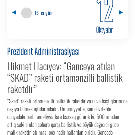
12
16-cı gün
Oktyabr
Prezident Administrasiyası
Hikmət Hacıyev: “Gəncəyə atılan
“SKAD” raketi ortamənzilli ballistik
raketdir”
“Skad” raketi ortamənzilli ballistik raketdir və nüvə başlıqlarını da
daşıya bilmək iqtidarındadır. Ümumiyyətlə, son dövrlərdə
dünyadakı hərbi əməliyyatlara baxsaq görərik ki, 500 mindən
artıq sakini olan şəhərə qarşı ballistik və böyük dağıdıcı gücə
malik raketin atılması çox nadir hallardan biridir, Gəncədə