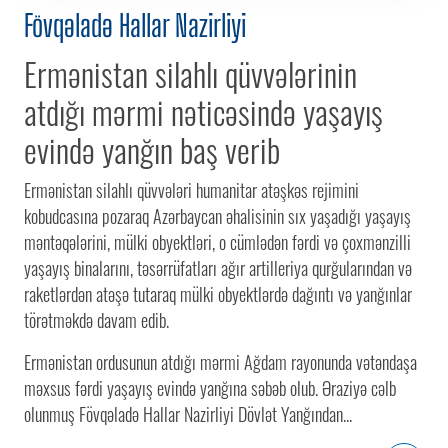
Fövqəladə Hallar Nazirliyi
Ermənistan silahlı qüvvələrinin
atdığı mərmi nəticəsində yaşayış
evində yanğın baş verib
Ermənistan silahlı qüvvələri humanitar atəşkəs rejimini
kobudcasına pozaraq Azərbaycan əhalisinin sıx yaşadığı yaşayış
məntəqələrini, mülki obyektləri, o cümlədən fərdi və çoxmənzilli
yaşayış binalarını, təsərrüfatları ağır artilleriya qurğularından və
raketlərdən atəşə tutaraq mülki obyektlərdə dağıntı və yanğınlar
törətməkdə davam edib.
Ermənistan ordusunun atdığı mərmi Ağdam rayonunda vətəndaşa
məxsus fərdi yaşayış evində yanğına səbəb olub. Əraziyə cəlb
olunmuş Fövqəladə Hallar Nazirliyi Dövlət Yanğından...