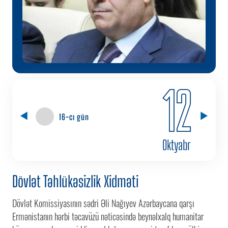
12
16-cı gün
Oktyabr
Dövlət Təhlükəsizlik Xidməti
Dövlət Komissiyasının sədri Əli Nağıyev Azərbaycana qarşı
Ermənistanın hərbi təcavüzü nəticəsində beynəlxalq humanitar