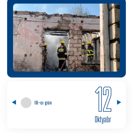
12
16-cı gün
Oktyabr