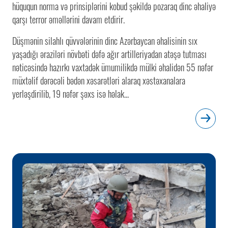
hüququn norma və prinsiplərini kobud şəkildə pozaraq dinc əhaliyə
qarşı terror əməllərini davam etdirir.
Düşmənin silahlı qüvvələrinin dinc Azərbaycan əhalisinin sıx
yaşadığı əraziləri növbəti dəfə ağır artilleriyadan atəşə tutması
nəticəsində hazırkı vaxtadək ümumilikdə mülki əhalidən 55 nəfər
müxtəlif dərəcəli bədən xəsarətləri alaraq xəstəxanalara
yerləşdirilib, 19 nəfər şəxs isə həlak...