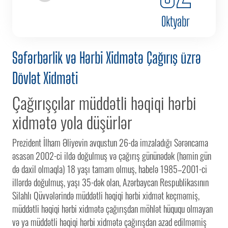
Oktyabr
Səfərbərlik və Hərbi Xidmətə Çağırış üzrə
Dövlət Xidməti
Çağırışçılar müddətli həqiqi hərbi
xidmətə yola düşürlər
Prezident İlham Əliyevin avqustun 26-da imzaladığı Sərəncama
əsasən 2002-ci ildə doğulmuş və çağırış gününədək (həmin gün
də daxil olmaqla) 18 yaşı tamam olmuş, habelə 1985–2001-ci
illərdə doğulmuş, yaşı 35-dək olan, Azərbaycan Respublikasının
Silahlı Qüvvələrində müddətli həqiqi hərbi xidmət keçməmiş,
müddətli həqiqi hərbi xidmətə çağırışdan möhlət hüququ olmayan
və ya müddətli həqiqi hərbi xidmətə çağırışdan azad edilməmiş