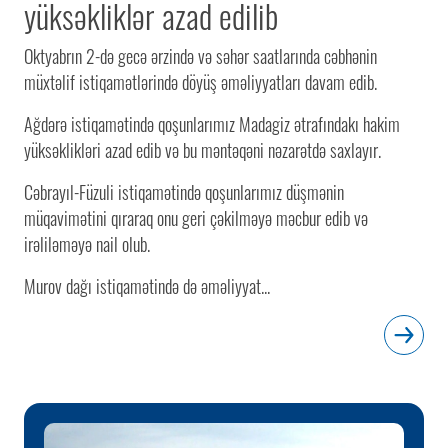
yüksəkliklər azad edilib
Oktyabrın 2-də gecə ərzində və səhər saatlarında cəbhənin
müxtəlif istiqamətlərində döyüş əməliyyatları davam edib.
Ağdərə istiqamətində qoşunlarımız Madagiz ətrafındakı hakim
yüksəklikləri azad edib və bu məntəqəni nəzarətdə saxlayır.
Cəbrayıl-Füzuli istiqamətində qoşunlarımız düşmənin
müqavimətini qıraraq onu geri çəkilməyə məcbur edib və
irəliləməyə nail olub.
Murov dağı istiqamətində də əməliyyat...