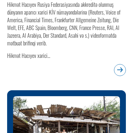
Hikmət Hacıyev Rusiya Federasiyasında akkreditə olunmuş
dünyanın aparıcı xarici KİV nümayəndələrinə (Reuters, Voice of
America, Financial Times, Frankfurter Allgemeine Zeitung, Die
Welt, EFE, ABC Spain, Bloomberg, CNN, France Presse, RAI, Al
Jazeera, Al Arabiya, Der Standard, Asahi və s.) videoformatda
mətbuat brifinqi verib.
Hikmət Hacıyev xarici...