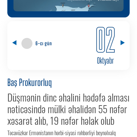
02
6-cı gün
Oktyabr
Baş Prokurorluq
Düşmənin dinc əhalini hədəfə alması
nəticəsində mülki əhalidən 55 nəfər
xəsarət alıb, 19 nəfər həlak olub
Təcavüzkar Ermənistanın hərbi-siyasi rəhbərliyi beynəlxalq