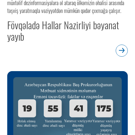
müxtəlif dezinformasiyalara əl ataraq ölkəmizin əhalisi arasında
təşviş yaratmaqla vəziyyətdən mümkün qədər çıxmağa çalışır.
Fövqəladə Hallar Nazirliyi bəyanat
yayıb