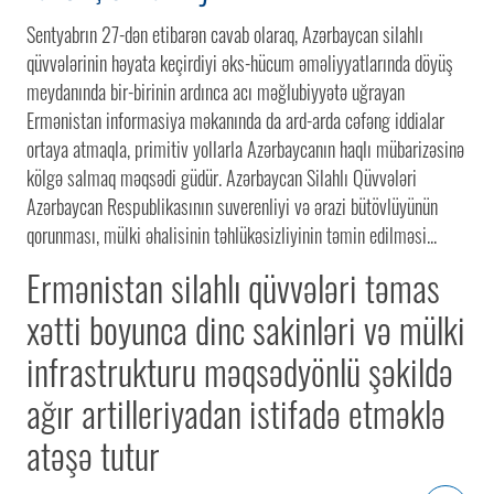
Sentyabrın 27-dən etibarən cavab olaraq, Azərbaycan silahlı
qüvvələrinin həyata keçirdiyi əks-hücum əməliyyatlarında döyüş
meydanında bir-birinin ardınca acı məğlubiyyətə uğrayan
Ermənistan informasiya məkanında da ard-arda cəfəng iddialar
ortaya atmaqla, primitiv yollarla Azərbaycanın haqlı mübarizəsinə
kölgə salmaq məqsədi güdür. Azərbaycan Silahlı Qüvvələri
Azərbaycan Respublikasının suverenliyi və ərazi bütövlüyünün
qorunması, mülki əhalisinin təhlükəsizliyinin təmin edilməsi...
Ermənistan silahlı qüvvələri təmas
xətti boyunca dinc sakinləri və mülki
infrastrukturu məqsədyönlü şəkildə
ağır artilleriyadan istifadə etməklə
atəşə tutur