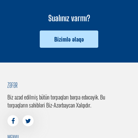
Sualınız varmı?
Bizimlə əlaqə
ZƏFƏR
Biz azad edilmiş bütün torpaqları bərpa edəcəyik. Bu
torpaqların sahibləri Biz-Azərbaycan Xalqıdır.
MENYU