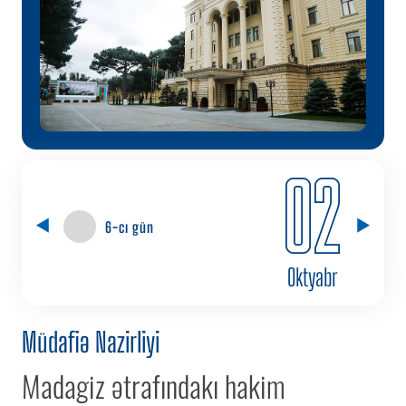
02
6-cı gün
Oktyabr
Müdafiə Nazirliyi
Madagiz ətrafındakı hakim