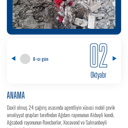
02
6-cı gün
Oktyabr
ANAMA
Daxil olmuş 24 çağırış əsasında agentliyin xüsusi mobil çevik
əməliyyat qrupları tərəfindən Ağdam rayonunun Alıbəyli kəndi,
Ağcabədi rayonunun Rəncbərlər, Xocavənd və Salmanbəyli