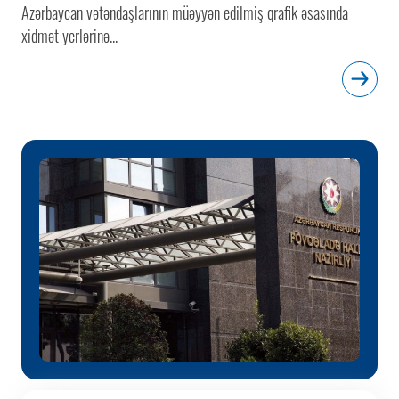
Azərbaycan vətəndaşlarının müəyyən edilmiş qrafik əsasında
xidmət yerlərinə...