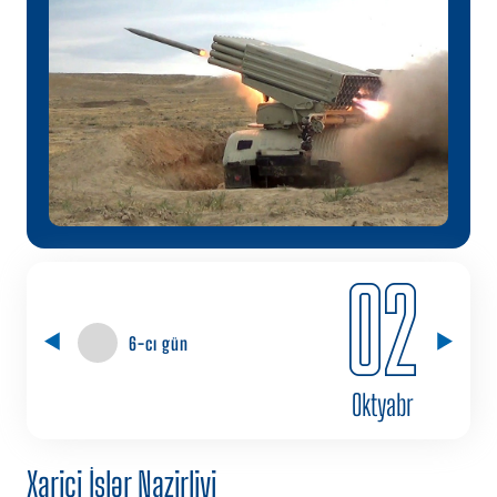
02
6-cı gün
Oktyabr
Xarici İşlər Nazirliyi