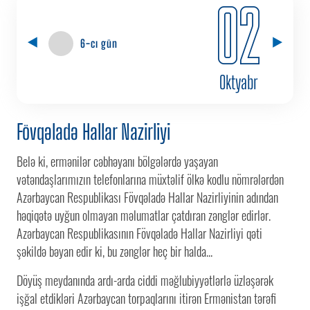
02
6-cı gün
Oktyabr
Fövqəladə Hallar Nazirliyi
Belə ki, ermənilər cəbhəyanı bölgələrdə yaşayan
vətəndaşlarımızın telefonlarına müxtəlif ölkə kodlu nömrələrdən
Azərbaycan Respublikası Fövqəladə Hallar Nazirliyinin adından
həqiqətə uyğun olmayan məlumatlar çatdıran zənglər edirlər.
Azərbaycan Respublikasının Fövqəladə Hallar Nazirliyi qəti
şəkildə bəyan edir ki, bu zənglər heç bir halda...
Döyüş meydanında ardı-arda ciddi məğlubiyyətlərlə üzləşərək
işğal etdikləri Azərbaycan torpaqlarını itirən Ermənistan tərəfi