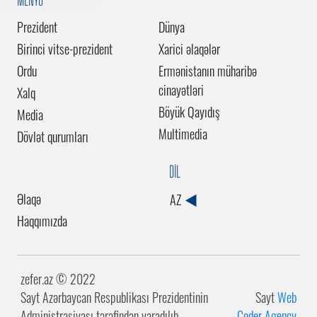
Prezident
Dünya
Birinci vitse-prezident
Xarici əlaqələr
Ordu
Ermənistanın müharibə
cinayətləri
Xalq
Böyük Qayıdış
Media
Multimedia
Dövlət qurumları
DİL
Əlaqə
AZ
Haqqımızda
zefer.az ©️ 2022
Sayt Azərbaycan Respublikası Prezidentinin
Sayt
Web
Administrasiyası tərəfindən yaradılıb.
Coder Agency