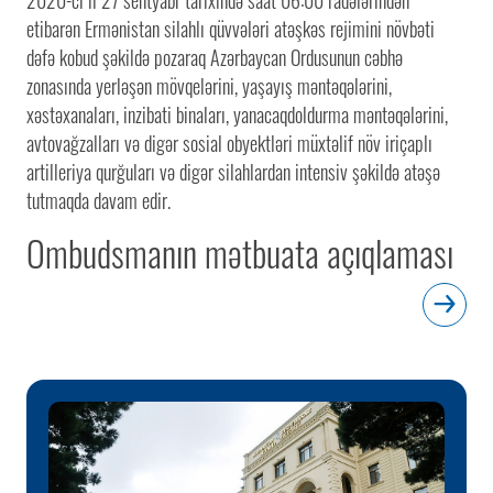
etibarən Ermənistan silahlı qüvvələri atəşkəs rejimini növbəti
dəfə kobud şəkildə pozaraq Azərbaycan Ordusunun cəbhə
zonasında yerləşən mövqelərini, yaşayış məntəqələrini,
xəstəxanaları, inzibati binaları, yanacaqdoldurma məntəqələrini,
avtovağzalları və digər sosial obyektləri müxtəlif növ iriçaplı
artilleriya qurğuları və digər silahlardan intensiv şəkildə atəşə
tutmaqda davam edir.
Ombudsmanın mətbuata açıqlaması