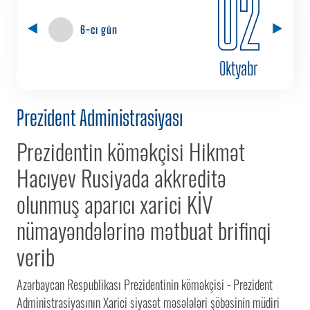
02
6-cı gün
Oktyabr
Prezident Administrasiyası
Prezidentin köməkçisi Hikmət
Hacıyev Rusiyada akkreditə
olunmuş aparıcı xarici KİV
nümayəndələrinə mətbuat brifinqi
verib
Azərbaycan Respublikası Prezidentinin köməkçisi - Prezident
Administrasiyasının Xarici siyasət məsələləri şöbəsinin müdiri