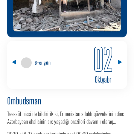
02
6-cı gün
Oktyabr
Ombudsman
Təəssüf hissi ilə bildiririk ki, Ermənistan silahlı qüvvələrinin dinc
Azərbaycan əhalisinin sıx yaşadığı əraziləri davamlı olaraq...
2020-ci il 27 sentyabr tarixində saat 06:00 radələrindən