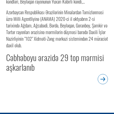
kəndləri, Beyləqan rayonunun Yuxarı Kəbirli kəndi,...
Azərbaycan Respublikası Ərazilərinin Minalardan Təmizlənməsi
üzrə Milli Agentliyinə (ANAMA) 2020-ci il oktyabrın 2-si
tarixində Ağdam, Ağcabədi, Bərdə, Beyləqan, Goranboy, Şəmkir və
Tərtər rayonları ərazisinə mərmilərin düşməsi barədə Daxili İşlər
Nazirliyinin ″102″ Xidməti-Zəng mərkəzi sistemindən 24 müraciət
daxil olub.
Cəbhəboyu ərazidə 29 top mərmisi
aşkarlanıb