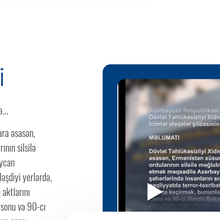
i
...
ara əsasən,
nın silsilə
aycan
əşdiyi yerlərdə,
 aktlarını
 sonu və 90-cı