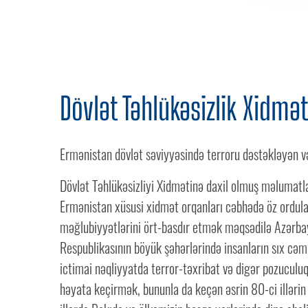
Dövlət Təhlükəsizlik Xidmət
Ermənistan dövlət səviyyəsində terroru dəstəkləyən və
Dövlət Təhlükəsizliyi Xidmətinə daxil olmuş məlumatl
Ermənistan xüsusi xidmət orqanları cəbhədə öz orduları
məğlubiyyətlərini ört-basdır etmək məqsədilə Azərb
Respublikasının böyük şəhərlərində insanların sıx cəml
ictimai nəqliyyatda terror-təxribat və digər pozuculuq
həyata keçirmək, bununla da keçən əsrin 80-ci illərin