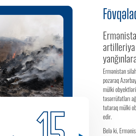
Fövqəlad
Ermənistan
artilleriy
yanğınlar
Ermənistan silah
pozaraq Azərbayc
mülki obyektləri
təsərrüfatları a
15
tutaraq mülki o
edir.
Belə ki, Erməni