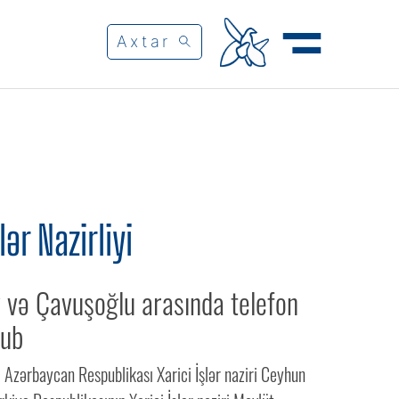
lər Nazirliyi
və Çavuşoğlu arasında telefon
lub
 Azərbaycan Respublikası Xarici İşlər naziri Ceyhun