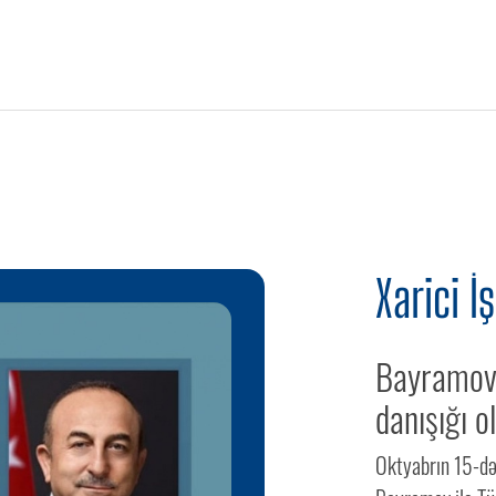
Xarici İş
Bayramov 
danışığı o
Oktyabrın 15-də