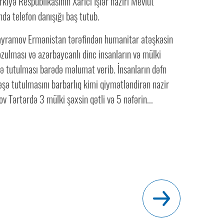
kiyə Respublikasının Xarici İşlər naziri Mevlüt
da telefon danışığı baş tutub.
yramov Ermənistan tərəfindən humanitar atəşkəsin
zulması və azərbaycanlı dinc insanların və mülki
ə tutulması barədə məlumat verib. İnsanların dəfn
şə tutulmasını barbarlıq kimi qiymətləndirən nazir
Tərtərdə 3 mülki şəxsin qətli və 5 nəfərin...