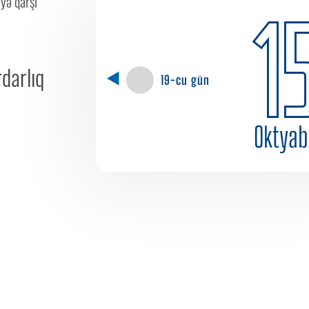
iyə qarşı
1
darlıq
19-cu gün
Oktyab