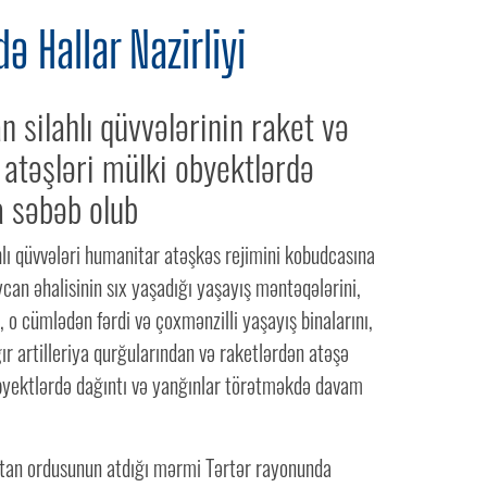
ə Hallar Nazirliyi
 silahlı qüvvələrinin raket və
a atəşləri mülki obyektlərdə
a səbəb olub
lı qüvvələri humanitar atəşkəs rejimini kobudcasına
an əhalisinin sıx yaşadığı yaşayış məntəqələrini,
, o cümlədən fərdi və çoxmənzilli yaşayış binalarını,
ğır artilleriya qurğularından və raketlərdən atəşə
byektlərdə dağıntı və yanğınlar törətməkdə davam
stan ordusunun atdığı mərmi Tərtər rayonunda