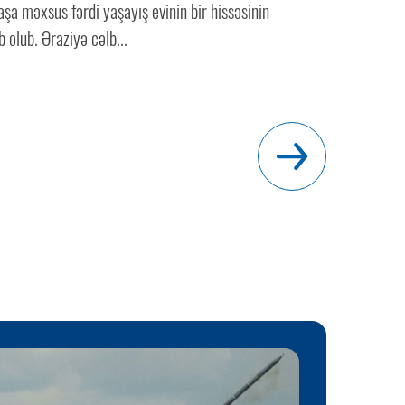
şa məxsus fərdi yaşayış evinin bir hissəsinin
olub. Əraziyə cəlb...