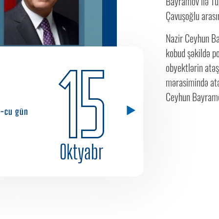
Bayramov ilə Tür
Çavuşoğlu arasın
Nazir Ceyhun Ba
kobud şəkildə po
15
obyektlərin atəş
mərasimində atə
Ceyhun Bayramov 
9-cu gün
Oktyabr