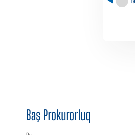
1
Baş Prokurorluq