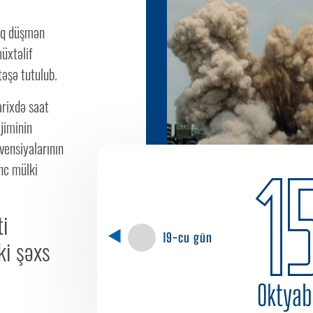
raq düşmən
üxtəlif
təşə tutulub.
arixdə saat
jiminin
vensiyalarının
1
nc mülki
ti
19-cu gün
ki şəxs
Oktyab