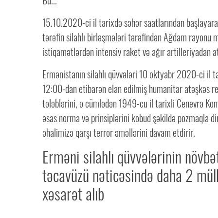
Bu...
15.10.2020-ci il tarixdə səhər saatlarından başlaya
tərəfin silahlı birləşmələri tərəfindən Ağdam rayonu m
istiqamətlərdən intensiv raket və ağır artilleriyadan a
Ermənistanın silahlı qüvvələri 10 oktyabr 2020-ci il t
12:00-dan etibarən elan edilmiş humanitar atəşkəs re
tələblərini, o cümlədən 1949-cu il tarixli Cenevrə Kon
əsas norma və prinsiplərini kobud şəkildə pozmaqla di
əhalimizə qarşı terror əməllərini davam etdirir.
Erməni silahlı qüvvələrinin növbə
təcavüzü nəticəsində daha 2 mül
xəsarət alıb