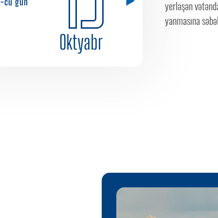
9-cu gün
yerləşən vətənda
yanmasına səbəb 
Oktyabr