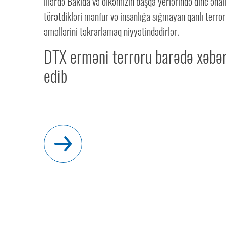
illərdə Bakıda və ölkəmizin başqa yerlərində dinc əhal
törətdikləri mənfur və insanlığa sığmayan qanlı terror
əməllərini təkrarlamaq niyyətindədirlər.
DTX erməni terroru barədə xəbər
edib