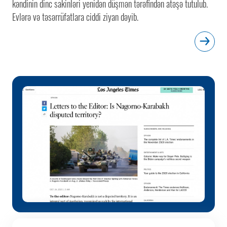
kəndinin dinc sakinləri yenidən düşmən tərəfindən atəşə tutulub.
Evlərə və təsərrüfatlara ciddi ziyan dəyib.