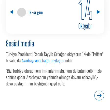
14
18-ci gün
Oktyabr
Sosial media
Türkiyə Prezidenti Rəcəb Tayyib Ərdoğan oktyabrın 14-də "Tvitter"
hesabında
Azərbaycanla bağlı paylaşım
edib:
"Biz Türkiyə olaraq həm imkanlarımızla, həm də bütün qəlbimizlə
sonuna qədər Azərbaycanın yanında olmağa davam edəcəyik",-
deyə paylaşımının başlığında qeyd edib.