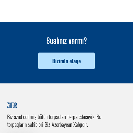
Sualınız varmı?
Bizimlə əlaqə
ZƏFƏR
Biz azad edilmiş bütün torpaqları bərpa edəcəyik. Bu
torpaqların sahibləri Biz-Azərbaycan Xalqıdır.