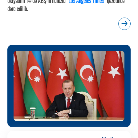
oktyabrın 14-də ABŞ-ın nüfuzlu “
Los Angeles Times
” qəzetində
dərc edilib.