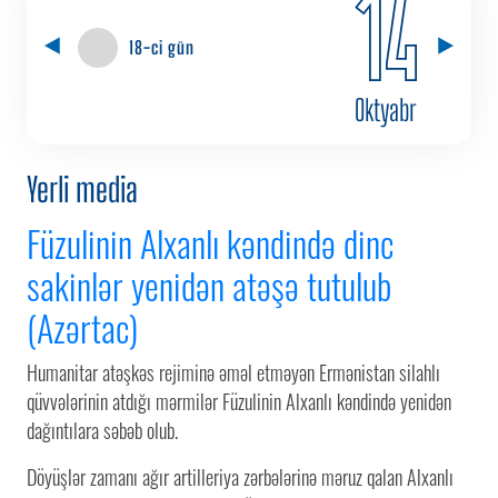
14
18-ci gün
Oktyabr
Yerli media
Füzulinin Alxanlı kəndində dinc
sakinlər yenidən atəşə tutulub
(Azərtac)
Humanitar atəşkəs rejiminə əməl etməyən Ermənistan silahlı
qüvvələrinin atdığı mərmilər Füzulinin Alxanlı kəndində yenidən
dağıntılara səbəb olub.
Döyüşlər zamanı ağır artilleriya zərbələrinə məruz qalan Alxanlı