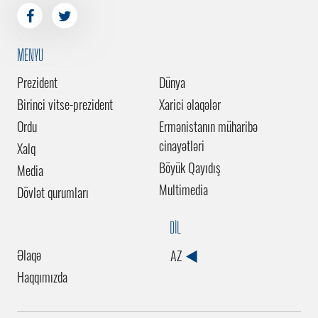
MENYU
Prezident
Dünya
Birinci vitse-prezident
Xarici əlaqələr
Ordu
Ermənistanın müharibə
cinayətləri
Xalq
Böyük Qayıdış
Media
Multimedia
Dövlət qurumları
DİL
Əlaqə
AZ
Haqqımızda