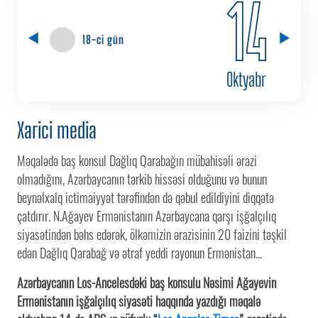
14
18-ci gün
Oktyabr
Xarici media
Məqalədə baş konsul Dağlıq Qarabağın mübahisəli ərazi
olmadığını, Azərbaycanın tərkib hissəsi olduğunu və bunun
beynəlxalq ictimaiyyət tərəfindən də qəbul edildiyini diqqətə
çatdırır. N.Ağayev Ermənistanın Azərbaycana qarşı işğalçılıq
siyasətindən bəhs edərək, ölkəmizin ərazisinin 20 faizini təşkil
edən Dağlıq Qarabağ və ətraf yeddi rayonun Ermənistan...
Azərbaycanın Los-Ancelesdəki baş konsulu Nəsimi Ağayevin
Ermənistanın işğalçılıq siyasəti haqqında yazdığı məqalə