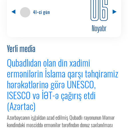
06
41-ci gün
Noyabr
Yerli media
Qubadlıdan olan din xadimi
ermənilərin İslama qarşı təhqiramiz
hərəkətlərinə görə UNESCO,
ISESCO və İƏT-ə çağırış etdi
(Azərtac)
Azərbaycanın işğaldan azad edilmiş Qubadlı rayonunun Məmər
kəndindəki məsciddə ermənilər tərəfindən donuz saxlanılması