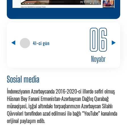
06
41-ci gün
Noyabr
Sosial media
İndoneziyanın Azərbaycanda 2016-2020-ci illərdə səfiri olmuş
Hüsnan Bəy Fanani Ermənistan-Azərbaycan Dağlıq Qarabağ
münaqişəsi, işğal altındakı torpaqlarımızın Azərbaycan Silahlı
Qüvvələri tərəfindən azad edilməsi ilə bağlı “YouTube” kanalında
orijinal paylaşım edib.