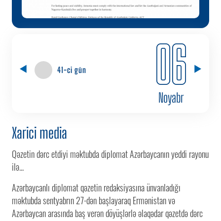
06
41-ci gün
Noyabr
Xarici media
Qəzetin dərc etdiyi məktubda diplomat Azərbaycanın yeddi rayonu
ilə...
Azərbaycanlı diplomat qəzetin redaksiyasına ünvanladığı
məktubda sentyabrın 27-dən başlayaraq Ermənistan və
Azərbaycan arasında baş verən döyüşlərlə əlaqədar qəzetdə dərc