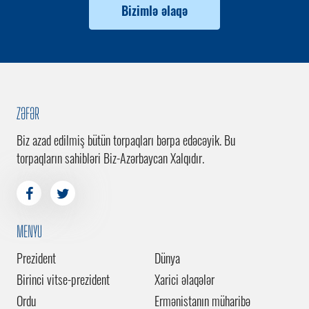
Bizimlə əlaqə
ZƏFƏR
Biz azad edilmiş bütün torpaqları bərpa edəcəyik. Bu
torpaqların sahibləri Biz-Azərbaycan Xalqıdır.
MENYU
Prezident
Dünya
Birinci vitse-prezident
Xarici əlaqələr
Ordu
Ermənistanın müharibə