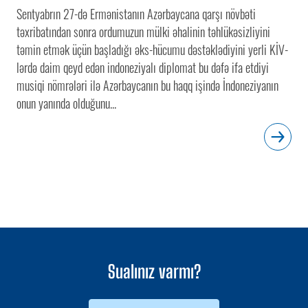
Sentyabrın 27-də Ermənistanın Azərbaycana qarşı növbəti
təxribatından sonra ordumuzun mülki əhalinin təhlükəsizliyini
təmin etmək üçün başladığı əks-hücumu dəstəklədiyini yerli KİV-
lərdə daim qeyd edən indoneziyalı diplomat bu dəfə ifa etdiyi
musiqi nömrələri ilə Azərbaycanın bu haqq işində İndoneziyanın
onun yanında olduğunu...
Sualınız varmı?