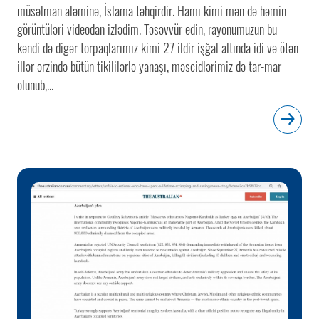
müsəlman aləminə, İslama təhqirdir. Hamı kimi mən də həmin
görüntüləri videodan izlədim. Təsəvvür edin, rayonumuzun bu
kəndi də digər torpaqlarımız kimi 27 ildir işğal altında idi və ötən
illər ərzində bütün tikililərlə yanaşı, məscidlərimiz də tar-mar
olunub,...