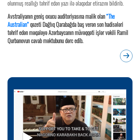
olunmuş reallığı təhrif edən yazı ilə əlaqədar etirazını bildirib.
Avstraliyanın geniş oxucu auditoriyasına malik olan
“The
Australian”
qəzeti Dağlıq Qarabağda baş verən son hadisələri
təhrif edən məqaləyə Azərbaycanın müvəqqəti işlər vəkili Ramil
Qurbanovun cavab məktubunu dərc edib.