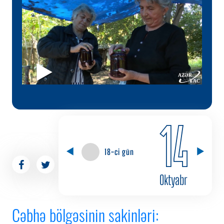
14
18-ci gün
Oktyabr
Cəbhə bölgəsinin sakinləri: