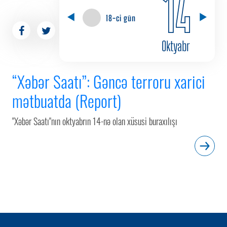
14
18-ci gün
Oktyabr
“Xəbər Saatı”: Gəncə terroru xarici
mətbuatda (Report)
"Xəbər Saatı"nın oktyabrın 14-nə olan xüsusi buraxılışı