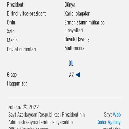
Prezident
Dünya
Birinci vitse-prezident
Xarici əlaqələr
Ordu
Ermənistanın müharibə
cinayətləri
Xalq
Böyük Qayıdış
Media
Multimedia
Dövlət qurumları
DİL
Əlaqə
AZ
Haqqımızda
zefer.az ©️ 2022
Sayt Azərbaycan Respublikası Prezidentinin
Sayt
Web
Administrasiyası tərəfindən yaradılıb.
Coder Agency