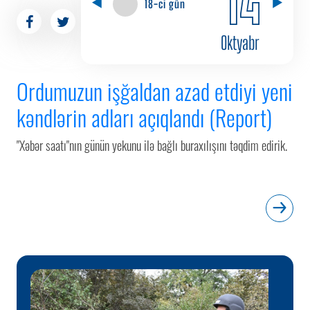
18-ci gün
Oktyabr
Ordumuzun işğaldan azad etdiyi yeni
kəndlərin adları açıqlandı (Report)
​"​​​​​Xəbər saatı"nın günün yekunu ilə bağlı buraxılışını təqdim edirik.