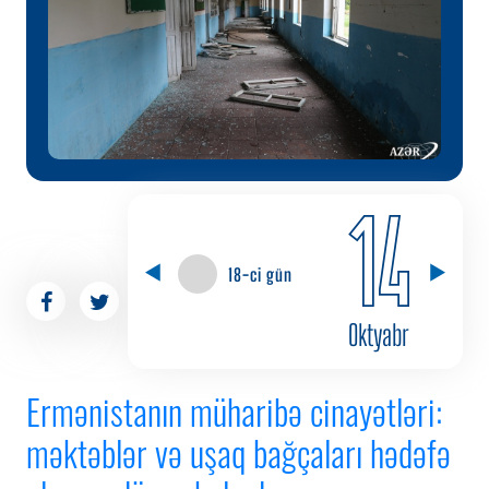
14
18-ci gün
Oktyabr
Ermənistanın müharibə cinayətləri:
məktəblər və uşaq bağçaları hədəfə