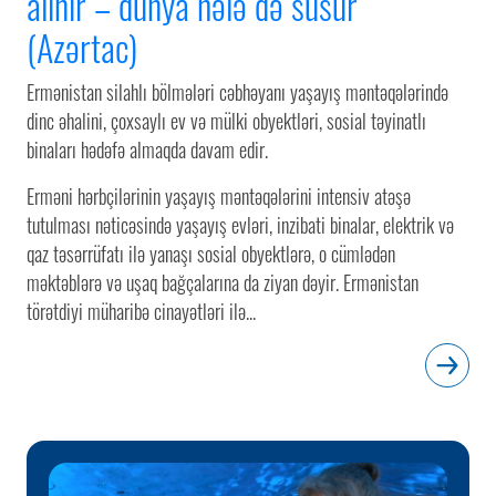
alınır – dünya hələ də susur
(Azərtac)
Ermənistan silahlı bölmələri cəbhəyanı yaşayış məntəqələrində
dinc əhalini, çoxsaylı ev və mülki obyektləri, sosial təyinatlı
binaları hədəfə almaqda davam edir.
Erməni hərbçilərinin yaşayış məntəqələrini intensiv atəşə
tutulması nəticəsində yaşayış evləri, inzibati binalar, elektrik və
qaz təsərrüfatı ilə yanaşı sosial obyektlərə, o cümlədən
məktəblərə və uşaq bağçalarına da ziyan dəyir. Ermənistan
törətdiyi müharibə cinayətləri ilə...