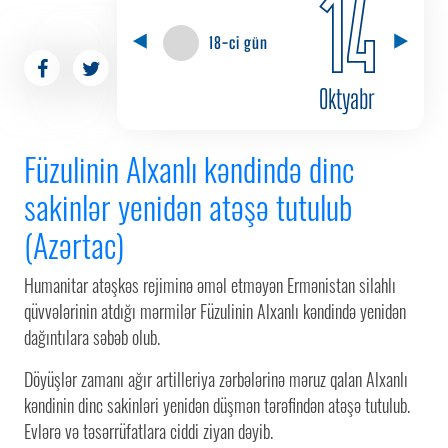
14
18-ci gün
Oktyabr
Füzulinin Alxanlı kəndində dinc
sakinlər yenidən atəşə tutulub
(Azərtac)
Humanitar atəşkəs rejiminə əməl etməyən Ermənistan silahlı
qüvvələrinin atdığı mərmilər Füzulinin Alxanlı kəndində yenidən
dağıntılara səbəb olub.
Döyüşlər zamanı ağır artilleriya zərbələrinə məruz qalan Alxanlı
kəndinin dinc sakinləri yenidən düşmən tərəfindən atəşə tutulub.
Evlərə və təsərrüfatlara ciddi ziyan dəyib.