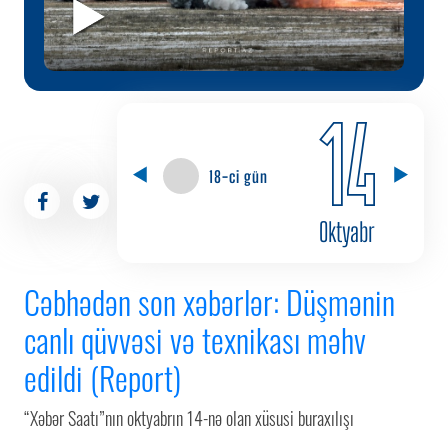
14
18-ci gün
Oktyabr
Cəbhədən son xəbərlər: Düşmənin
canlı qüvvəsi və texnikası məhv
edildi (Report)
“Xəbər Saatı”nın oktyabrın 14-nə olan xüsusi buraxılışı