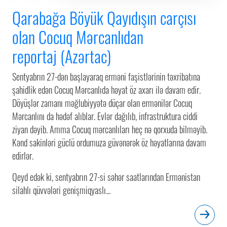
Qarabağa Böyük Qayıdışın carçısı
olan Cocuq Mərcanlıdan
reportaj (Azərtac)
Sentyabrın 27-dən başlayaraq erməni faşistlərinin təxribatına
şahidlik edən Cocuq Mərcanlıda həyat öz axarı ilə davam edir.
Döyüşlər zamanı məğlubiyyətə düçar olan ermənilər Cocuq
Mərcanlını da hədəf alıblar. Evlər dağılıb, infrastruktura ciddi
ziyan dəyib. Amma Cocuq mərcanlıları heç nə qorxuda bilməyib.
Kənd sakinləri güclü ordumuza güvənərək öz həyatlarına davam
edirlər.
Qeyd edək ki, sentyabrın 27-si səhər saatlarından Ermənistan
silahlı qüvvələri genişmiqyaslı...