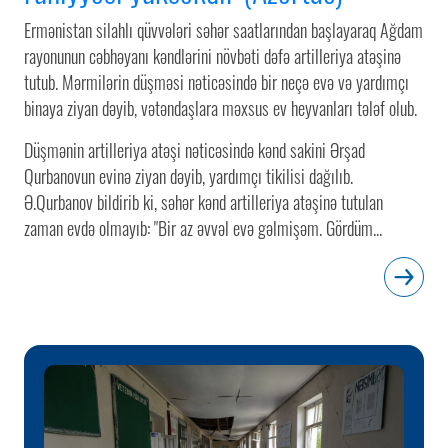
Ermənistan silahlı qüvvələri səhər saatlarından başlayaraq Ağdam
rayonunun cəbhəyanı kəndlərini növbəti dəfə artilleriya atəşinə
tutub. Mərmilərin düşməsi nəticəsində bir neçə evə və yardımçı
binaya ziyan dəyib, vətəndaşlara məxsus ev heyvanları tələf olub.
Düşmənin artilleriya atəşi nəticəsində kənd sakini Ərşad
Qurbanovun evinə ziyan dəyib, yardımçı tikilisi dağılıb.
Ə.Qurbanov bildirib ki, səhər kənd artilleriya atəşinə tutulan
zaman evdə olmayıb: "Bir az əvvəl evə gəlmişəm. Gördüm...