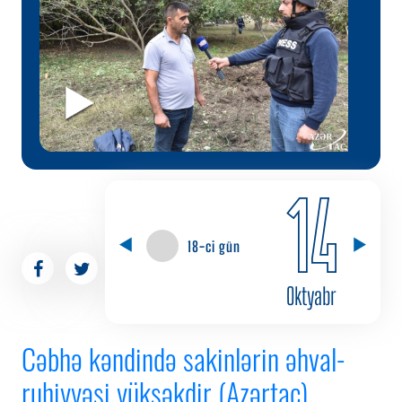
14
18-ci gün
Oktyabr
Cəbhə kəndində sakinlərin əhval-
ruhiyyəsi yüksəkdir (Azərtac)