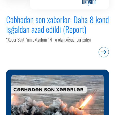
Oktyabr
Cəbhədən son xəbərlər: Daha 8 kənd
işğaldan azad edildi (Report)
“Xəbər Saatı”nın oktyabrın 14-nə olan xüsusi buraxılışı