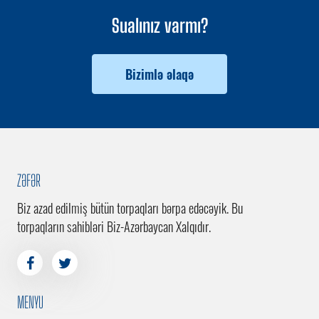
Sualınız varmı?
Bizimlə əlaqə
ZƏFƏR
Biz azad edilmiş bütün torpaqları bərpa edəcəyik. Bu
torpaqların sahibləri Biz-Azərbaycan Xalqıdır.
MENYU