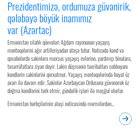
Prezidentimizə, ordumuza güvənirik,
qələbəyə böyük inamımız
var (Azərtac)
Ermənistan silahlı qüvvələri Ağdam rayonunun yaşayış
məntəqələrini ağır artilleriyadan atəşə tutur. Nəticədə kənd və
qəsəbələrdə sakinlərə məxsus yaşayış evlərinə, yardımçı binalara,
təsərrüfatlara ziyan dəyir. Lakin düşmənin təxribatları cəbhəyanı
kəndlərin sakinlərini qorxutmur. Yaşayış məntəqələrində həyat öz
axarı ilə davam edir. Sakinlər Azərbaycan Ordusuna güvənərək öz
doğma kəndlərini tərk etmir, gündəlik işləri ilə məşğul olurlar.
Ermənistan hərbçilərinin atəşi nəticəsində mərmilərdən...