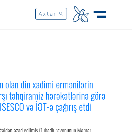
n olan din xadimi ermənilərin
rşı təhqiramiz hərəkətlərinə görə
SESCO və İƏT-ə çağırış etdi
ğaldan azad edilmiş Qubadlı rayonunun Məmər