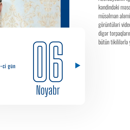
kəndindəki məsc
müsəlman aləmin
görüntüləri vid
digər torpaqlarım
06
bütün tikililərl
1-ci gün
Noyabr