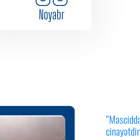
Noyabr
“Məsciddə
cinayətdir