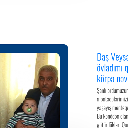
Daş Veysə
övladımı 
körpə nəv
Şanlı ordumuzun
məntəqələrimizin
yaşayış məntəqəl
Bu kənddən olan 
götürdükləri Qa