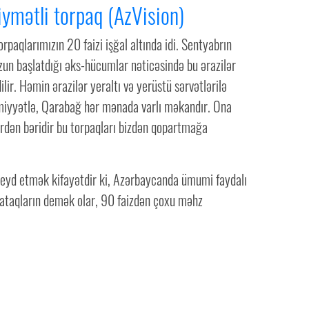
iymətli torpaq (AzVision)
orpaqlarımızın 20 faizi işğal altında idi. Sentyabrın
n başlatdığı əks-hücumlar nəticəsində bu ərazilər
ilir. Həmin ərazilər yeraltı və yerüstü sərvətlərilə
iyyətlə, Qarabağ hər mənada varlı məkandır. Ona
srdən bəridir bu torpaqları bizdən qopartmağa
 qeyd etmək kifayətdir ki, Azərbaycanda ümumi faydalı
 yataqların demək olar, 90 faizdən çoxu məhz