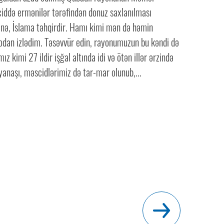
iddə ermənilər tərəfindən donuz saxlanılması
ə, İslama təhqirdir. Hamı kimi mən də həmin
eodan izlədim. Təsəvvür edin, rayonumuzun bu kəndi də
ız kimi 27 ildir işğal altında idi və ötən illər ərzində
ə yanaşı, məscidlərimiz də tar-mar olunub,...