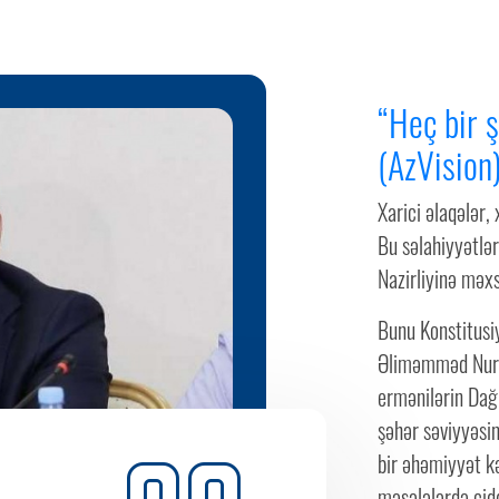
“Heç bir 
(AzVision
Xarici əlaqələr, 
Bu səlahiyyətlər
Nazirliyinə məx
Bunu Konstitusi
Əliməmməd Nuriy
ermənilərin Dağ
şəhər səviyyəsi
bir əhəmiyyət k
məsələlərdə cidd