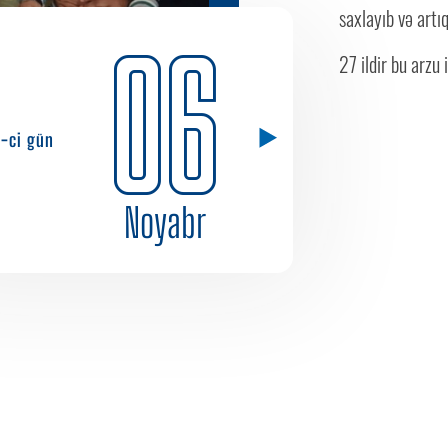
saxlayıb və artıq
06
27 ildir bu arzu i
1-ci gün
Noyabr