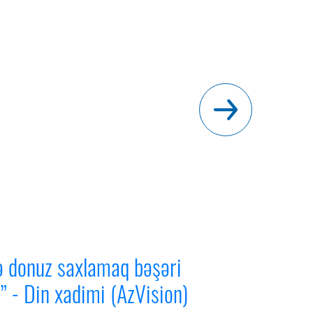
 donuz saxlamaq bəşəri
” - Din xadimi (AzVision)