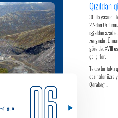
Qızıldan q
30 ilə yaxındı, t
27-dən Ordumuzu
işğaldan azad ed
zəngindir. Ümum
görə də, XVIII ə
çalışırlar.
Təkcə bir faktı
qazıntılar üzrə
06
Qarabağ...
1-ci gün