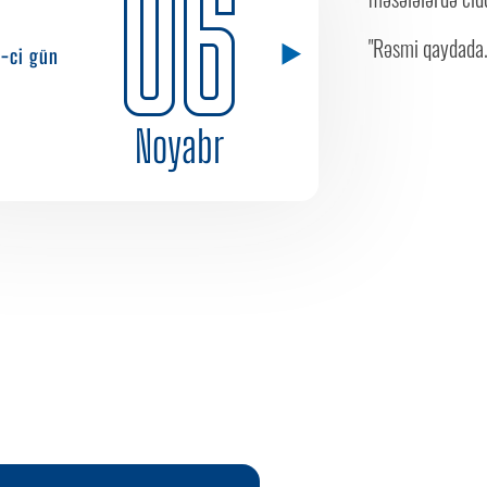
06
"Rəsmi qaydada.
1-ci gün
Noyabr