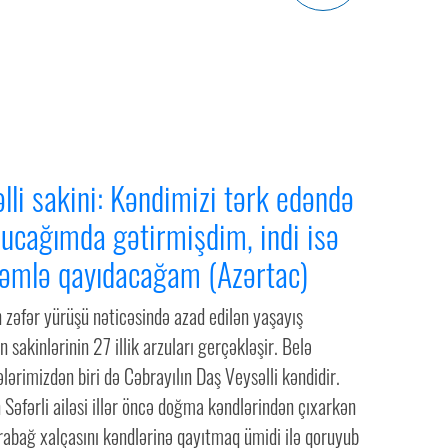
lli sakini: Kəndimizi tərk edəndə
qucağımda gətirmişdim, indi isə
əmlə qayıdacağam (Azərtac)
 zəfər yürüşü nəticəsində azad edilən yaşayış
 sakinlərinin 27 illik arzuları gerçəkləşir. Belə
ərimizdən biri də Cəbrayılın Daş Veysəlli kəndidir.
Səfərli ailəsi illər öncə doğma kəndlərindən çıxarkən
rabağ xalçasını kəndlərinə qayıtmaq ümidi ilə qoruyub