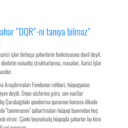
şəhər “DQR”-nı tanıya bilməz”
)
xarici işlər birbaşa şəhərlərin funksiyasına daxil deyil.
 dövlətin müvafiq strukturlarına, məsələn, Xarici İşlər
susdur.
ya Araşdırmaları Fondunun rəhbəri, hüquqşunas
ev deyib. Onun sözlərinə görə, son vaxtlar
lıq Qarabağdakı qondarma qurumun hansısa ölkədə
ndə "tanınmasını" qabartmaları hüquqi baxımdan heç
əsb etmir. Çünki beynəlxalq hüquqda şəhərlər bu kimi
i rol oynamır: