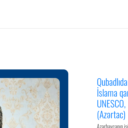
Qubadlıda
İslama qa
UNESCO, I
(Azərtac)
Azərbaycanın iş