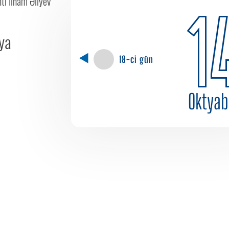
ti İlham Əliyev
1
iya
18-ci gün
Oktyab