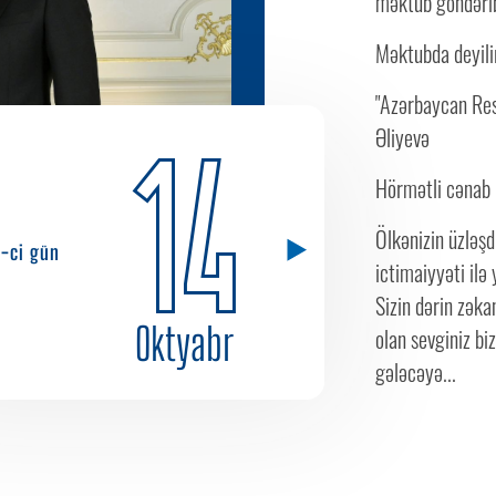
məktub göndəri
Məktubda deyili
"Azərbaycan Resp
Əliyevə
14
Hörmətli cənab 
Ölkənizin üzləşd
8-ci gün
ictimaiyyəti ilə 
Sizin dərin zəka
Oktyabr
olan sevginiz bi
gələcəyə...