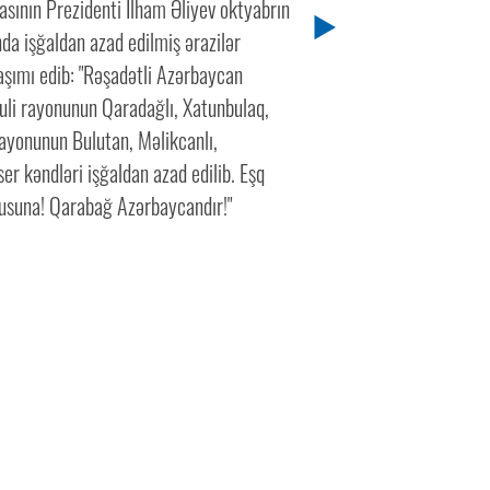
sının Prezidenti İlham Əliyev oktyabrın
nda işğaldan azad edilmiş ərazilər
aşımı edib: "Rəşadətli Azərbaycan
uli rayonunun Qaradağlı, Xatunbulaq,
ayonunun Bulutan, Məlikcanlı,
r kəndləri işğaldan azad edilib. Eşq
usuna! Qarabağ Azərbaycandır!"