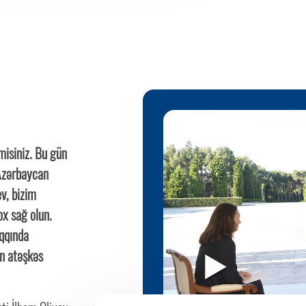
misiniz. Bu gün
 Azərbaycan
v, bizim
ox sağ olun.
qqında
n atəşkəs