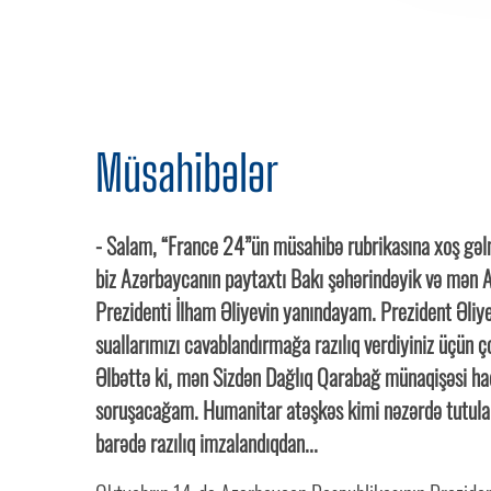
Müsahibələr
- Salam, “France 24”ün müsahibə rubrikasına xoş gəl
biz Azərbaycanın paytaxtı Bakı şəhərindəyik və mən
Prezidenti İlham Əliyevin yanındayam. Prezident Əliye
suallarımızı cavablandırmağa razılıq verdiyiniz üçün ç
Əlbəttə ki, mən Sizdən Dağlıq Qarabağ münaqişəsi ha
soruşacağam. Humanitar atəşkəs kimi nəzərdə tutula
barədə razılıq imzalandıqdan...