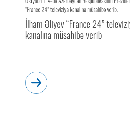
Oktyabrın 14-də Azərbaycan Respublikasının Preziden
“France 24” televiziya kanalına müsahibə verib.
İlham Əliyev “France 24” televiz
kanalına müsahibə verib