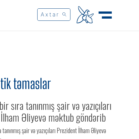
tik təmaslar
ir sıra tanınmış şair və yazıçıları
 İlham Əliyevə məktub göndərib
a tanınmış şair və yazıçıları Prezident İlham Əliyevə