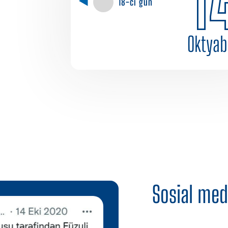
18-ci gün
Oktyab
Sosial med