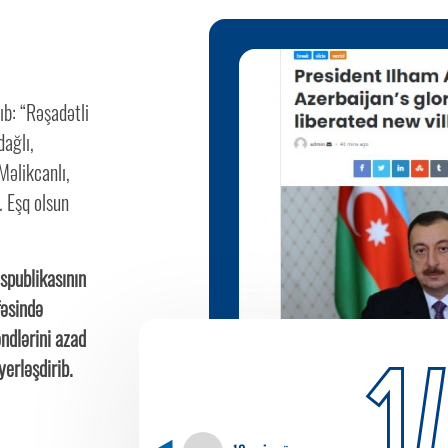
ıb: “Rəşadətli
ağlı,
Məlikcanlı,
. Eşq olsun
spublikasının
fəsində
ndlərini azad
1
yerləşdirib.