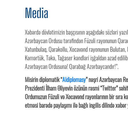
Media
Xəbərdə dövlətimizin başçısının aşağıdakı sözləri yazıl
Azərbaycan Ordusu tərəfindən Füzuli rayonunun Qarad
Xatunbulaq, Qarakollu, Xocavənd rayonunun Bulutan, 
Kəmərtük, Təkə, Tağaser kəndləri işğaldan azad edilib
Azərbaycan Ordusuna! Qarabağ Azərbaycandır!”.
Misirin diplomatik “
Aldiplomasy
” nəşri Azərbaycan Re
Prezidenti İlham Əliyevin özünün rəsmi “Twitter” səhi
Ordumuzun Füzuli və Xocavənd rayonlarının bir sıra kə
etməsi barədə paylaşımı ilə bağlı ingilis dilində xəbər 