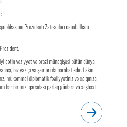
b.
r:
ublikasının Prezidenti Zati-aliləri cənab İlham
Prezident,
iyi çətin vəziyyət və ərazi münaqişəsi bütün dünya
yanaşı, biz yazıçı və şairləri də narahat edir. Lakin
nız, mükəmməl diplomatik fəaliyyətiniz və xalqınıza
zim hər birimizi qarşıdakı parlaq günlərə və xoşbəxt