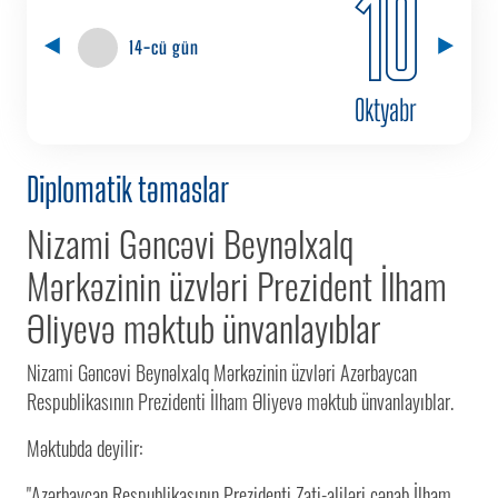
10
14-cü gün
Oktyabr
Diplomatik təmaslar
Nizami Gəncəvi Beynəlxalq
Mərkəzinin üzvləri Prezident İlham
Əliyevə məktub ünvanlayıblar
Nizami Gəncəvi Beynəlxalq Mərkəzinin üzvləri Azərbaycan
Respublikasının Prezidenti İlham Əliyevə məktub ünvanlayıblar.
Məktubda deyilir:
"Azərbaycan Respublikasının Prezidenti Zati-aliləri cənab İlham