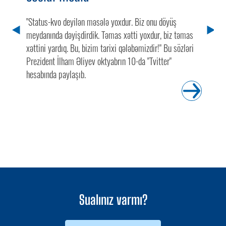
"Status-kvo deyilən məsələ yoxdur. Biz onu döyüş
meydanında dəyişdirdik. Təmas xətti yoxdur, biz təmas
xəttini yardıq. Bu, bizim tarixi qələbəmizdir!" Bu sözləri
Prezident İlham Əliyev oktyabrın 10-da "Tvitter"
hesabında paylaşıb.
Sualınız varmı?