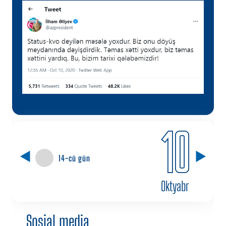
10
14-cü gün
Oktyabr
Sosial media