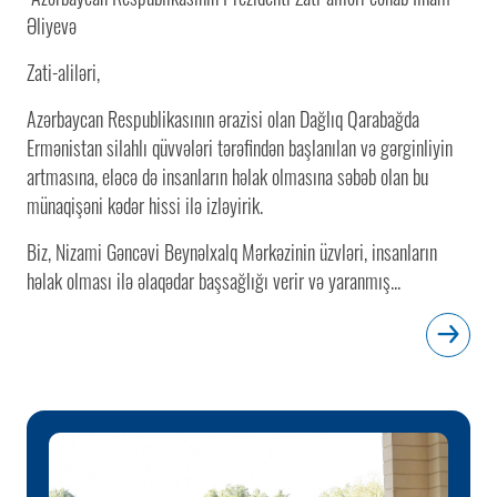
Əliyevə
Zati-aliləri,
Azərbaycan Respublikasının ərazisi olan Dağlıq Qarabağda
Ermənistan silahlı qüvvələri tərəfindən başlanılan və gərginliyin
artmasına, eləcə də insanların həlak olmasına səbəb olan bu
münaqişəni kədər hissi ilə izləyirik.
Biz, Nizami Gəncəvi Beynəlxalq Mərkəzinin üzvləri, insanların
həlak olması ilə əlaqədar başsağlığı verir və yaranmış...