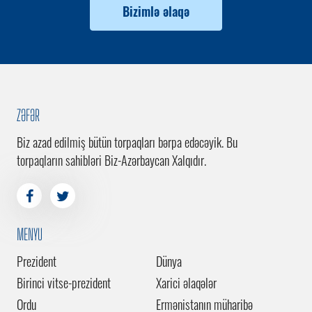
Bizimlə əlaqə
ZƏFƏR
Biz azad edilmiş bütün torpaqları bərpa edəcəyik. Bu
torpaqların sahibləri Biz-Azərbaycan Xalqıdır.
MENYU
Prezident
Dünya
Birinci vitse-prezident
Xarici əlaqələr
Ordu
Ermənistanın müharibə