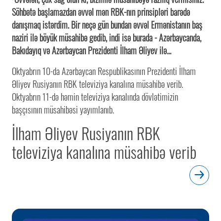
Söhbətə başlamazdan əvvəl mən RBK-nın prinsipləri barədə
danışmaq istərdim. Bir neçə gün bundan əvvəl Ermənistanın baş
naziri ilə böyük müsahibə gedib, indi isə burada - Azərbaycanda,
Bakıdayıq və Azərbaycan Prezidenti İlham Əliyev ilə...
Oktyabrın 10-da Azərbaycan Respublikasının Prezidenti İlham
Əliyev Rusiyanın RBK televiziya kanalına müsahibə verib.
Oktyabrın 11-də həmin televiziya kanalında dövlətimizin
başçısının müsahibəsi yayımlanıb.
İlham Əliyev Rusiyanın RBK
televiziya kanalına müsahibə verib