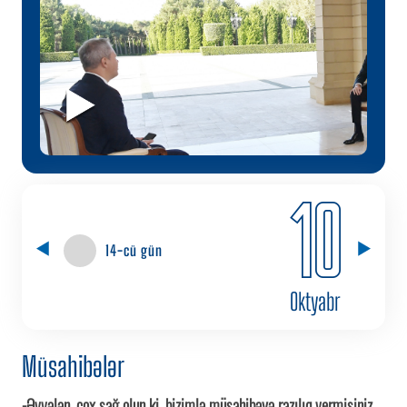
10
14-cü gün
Oktyabr
Müsahibələr
-Əvvələn, çox sağ olun ki, bizimlə müsahibəyə razılıq vermisiniz.