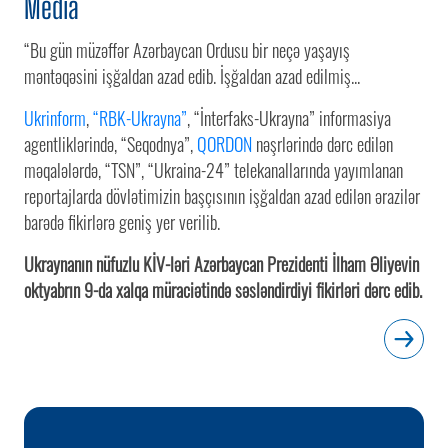
Media
“Bu gün müzəffər Azərbaycan Ordusu bir neçə yaşayış
məntəqəsini işğaldan azad edib. İşğaldan azad edilmiş...
Ukrinform
,
“RBK-Ukrayna”
, “İnterfaks-Ukrayna” informasiya
agentliklərində, “Seqodnya”,
QORDON
nəşrlərində dərc edilən
məqalələrdə, “TSN”, “Ukraina-24” telekanallarında yayımlanan
reportajlarda dövlətimizin başçısının işğaldan azad edilən ərazilər
barədə fikirlərə geniş yer verilib.
Ukraynanın nüfuzlu KİV-ləri Azərbaycan Prezidenti İlham Əliyevin
oktyabrın 9-da xalqa müraciətində səsləndirdiyi fikirləri dərc edib.