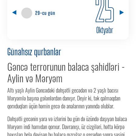
25
29-cu gün
Oktyabr
Günahsız qurbanlar
Gəncə terrorunun balaca şahidləri -
Aylin və Məryəm
Altı yaşlı Aylin Gəncədəki dəhşətli gecədən və 2 yaşlı bacısı
Məryəmlə başına gələnlərdən danışır. Deyir ki, tək qalmaqdan
qorxduqları üçün həmin gecə də analarının yanında olublar.
Dəhşətli gecənin yara və izlərini bu gün də üzündə daşıyan balaca
Məryəm indi hamıdan qorxur. Davranışı, üz cizgiləri, hətta körpə
baxışları belə dəyişən bu balaca qızcığaz o gecədən sonra səsini