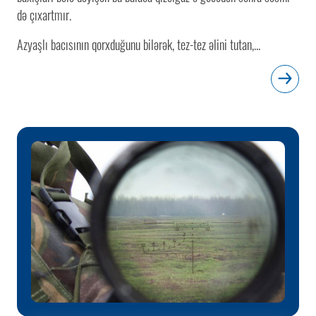
də çıxartmır.
Azyaşlı bacısının qorxduğunu bilərək, tez-tez əlini tutan,...