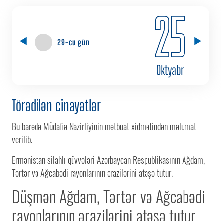
25
29-cu gün
Oktyabr
Törədilən cinayətlər
Bu barədə Müdafiə Nazirliyinin mətbuat xidmətindən məlumat
verilib.
Ermənistan silahlı qüvvələri Azərbaycan Respublikasının Ağdam,
Tərtər və Ağcabədi rayonlarının ərazilərini atəşə tutur.
Düşmən Ağdam, Tərtər və Ağcabədi
rayonlarının ərazilərini atəşə tutur