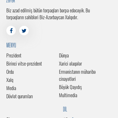
ZƏFƏR
Biz azad edilmiş bütün torpaqları bərpa edəcəyik. Bu
torpaqların sahibləri Biz-Azərbaycan Xalqıdır.
MENYU
Prezident
Dünya
Birinci vitse-prezident
Xarici əlaqələr
Ordu
Ermənistanın müharibə
cinayətləri
Xalq
Böyük Qayıdış
Media
Multimedia
Dövlət qurumları
DİL