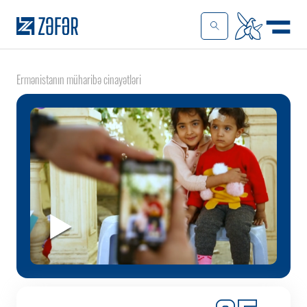
Ermənistanın müharibə cinayətləri