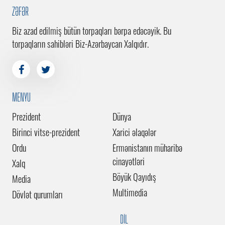
ZƏFƏR
Biz azad edilmiş bütün torpaqları bərpa edəcəyik. Bu
torpaqların sahibləri Biz-Azərbaycan Xalqıdır.
MENYU
Prezident
Dünya
Birinci vitse-prezident
Xarici əlaqələr
Ordu
Ermənistanın müharibə
cinayətləri
Xalq
Böyük Qayıdış
Media
Multimedia
Dövlət qurumları
DİL