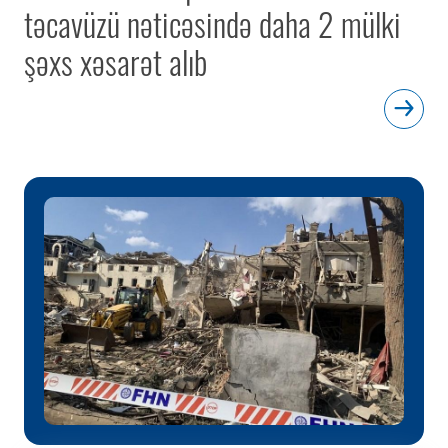
təcavüzü nəticəsində daha 2 mülki
şəxs xəsarət alıb