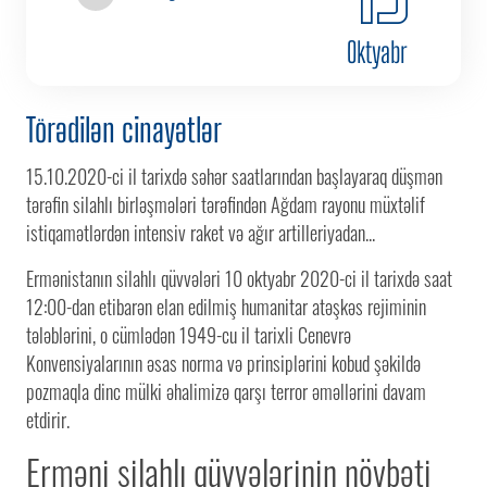
Oktyabr
Törədilən cinayətlər
15.10.2020-ci il tarixdə səhər saatlarından başlayaraq düşmən
tərəfin silahlı birləşmələri tərəfindən Ağdam rayonu müxtəlif
istiqamətlərdən intensiv raket və ağır artilleriyadan...
Ermənistanın silahlı qüvvələri 10 oktyabr 2020-ci il tarixdə saat
12:00-dan etibarən elan edilmiş humanitar atəşkəs rejiminin
tələblərini, o cümlədən 1949-cu il tarixli Cenevrə
Konvensiyalarının əsas norma və prinsiplərini kobud şəkildə
pozmaqla dinc mülki əhalimizə qarşı terror əməllərini davam
etdirir.
Erməni silahlı qüvvələrinin növbəti