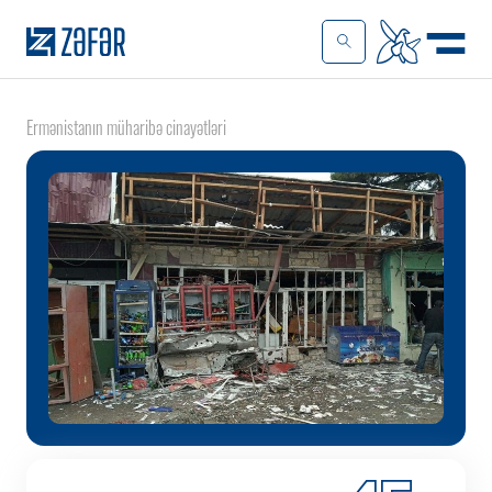
Ermənistanın müharibə cinayətləri