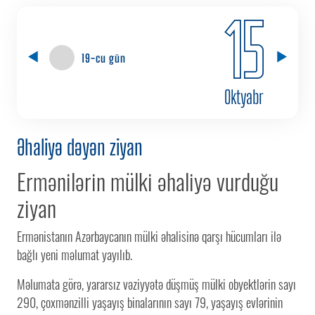
15
19-cu gün
Oktyabr
Əhaliyə dəyən ziyan
Ermənilərin mülki əhaliyə vurduğu
ziyan
Ermənistanın Azərbaycanın mülki əhalisinə qarşı hücumları ilə
bağlı yeni məlumat yayılıb.
Məlumata görə, yararsız vəziyyətə düşmüş mülki obyektlərin sayı
290, çoxmənzilli yaşayış binalarının sayı 79, yaşayış evlərinin