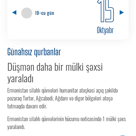
15
19-cu gün
Oktyabr
Günahsız qurbanlar
Düşmən daha bir mülki şəxsi
yaraladı
Ermənistan silahlı qüvvələri humanitar atəşkəsi açıq şəkildə
pozaraq Tərtər, Ağcabədi, Ağdam və digər bölgələri atəşə
tutmaqda davam edir.
Ermənistan silahlı qüvvələrinin hücumu nəticəsində 1 mülki şəxs
yaralanıb.