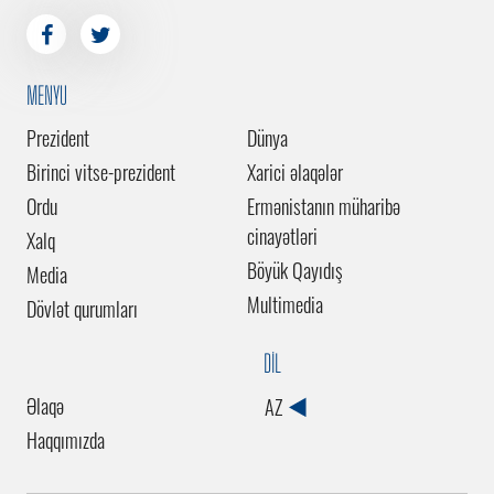
MENYU
Prezident
Dünya
Birinci vitse-prezident
Xarici əlaqələr
Ordu
Ermənistanın müharibə
cinayətləri
Xalq
Böyük Qayıdış
Media
Multimedia
Dövlət qurumları
DİL
Əlaqə
AZ
Haqqımızda