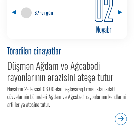
02
37-ci gün
Noyabr
Törədilən cinayətlər
Düşmən Ağdam və Ağcabədi
rayonlarının ərazisini atəşə tutur
Noyabrın 2-də saat 06.00-dan başlayaraq Ermənistan silahlı
qüvvələrinin bölmələri Ağdam və Ağcabədi rayonlarının kəndlərini
artilleriya atəşinə tutur.