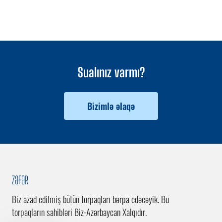
Sualınız varmı?
Bizimlə əlaqə
ZƏFƏR
Biz azad edilmiş bütün torpaqları bərpa edəcəyik. Bu
torpaqların sahibləri Biz-Azərbaycan Xalqıdır.