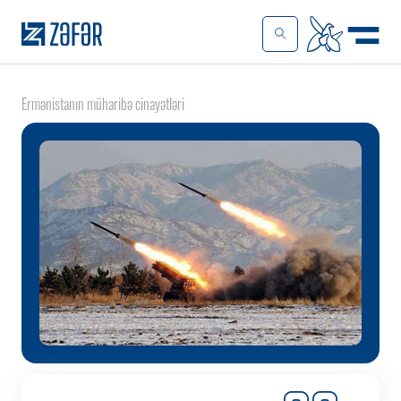
Ermənistanın müharibə cinayətləri