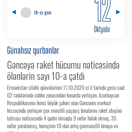
12
16-cı gün
Oktyabr
Günahsız qurbanlar
Gəncəyə raket hücumu nəticəsində
ölənlərin sayı 10-a çatdı
Ermənistan silahlı qüvvələrinin 11.10.2020-ci il tarixdə gecə saat
02 radələrində cəbhə zonasından kənarda yerləşən, Azərbaycan
Respublikasının ikinci böyük şəhəri olan Gəncənin mərkəzi
hissəsində yerləşən çox mənzilli yaşayış binalarını raket atəşinə
tutması nəticəsində 4 qadın olmaqla 9 nəfər həlak olmuş, 35
nəfər yaralanmış, həmçinin 10-dan artıq çoxmənzilli binaya və