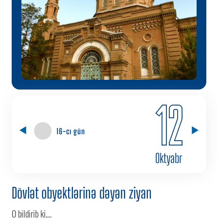
12
16-cı gün
Oktyabr
Dövlət obyektlərinə dəyən ziyan
O bildirib ki,...