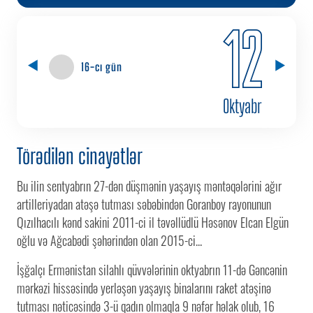
12
16-cı gün
Oktyabr
Törədilən cinayətlər
Bu ilin sentyabrın 27-dən düşmənin yaşayış məntəqələrini ağır
artilleriyadan atəşə tutması səbəbindən Goranboy rayonunun
Qızılhacılı kənd sakini 2011-ci il təvəllüdlü Həsənov Elcan Elgün
oğlu və Ağcabədi şəhərindən olan 2015-ci...
İşğalçı Ermənistan silahlı qüvvələrinin oktyabrın 11-də Gəncənin
mərkəzi hissəsində yerləşən yaşayış binalarını raket atəşinə
tutması nəticəsində 3-ü qadın olmaqla 9 nəfər həlak olub, 16