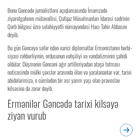
Bunu Gəncədə jurnalistlərə açıqlamasında İmamzadə
ziyarətgahının mütəvəllisi, Qafqaz Müsəlmanları İdarəsi sədrinin
Qərb bölgəsi üzrə səlahiyyətli nümayəndəsi Hacı Tahir Abbasov
deyib.
Bu gün Gəncəyə səfər edən xarici diplomatlar Ermənistanın hərbi-
siyasi rəhbərliyinin, ordusunun vəhşiliyi və vandalizminin şahidi
oldular. Düşmənin Gəncəni ağır artilleriyadan atəşə tutması
nəticəsində mülki şəxslər arasında ölən və yaralananlar var, tarixi
abidələrimizə, o cümlədən bir əsr yarım yaşı olan pravoslav
kilsəsinə də zərər dəyib.
Ermənilər Gəncədə tarixi kilsəyə
ziyan vurub