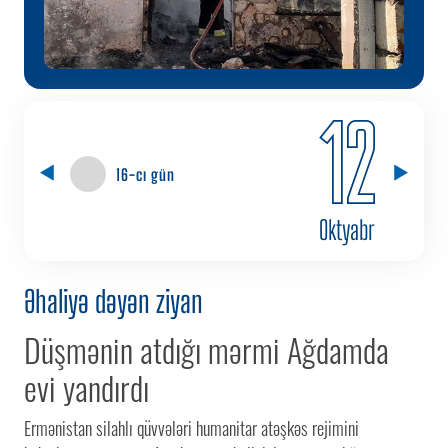
12
16-cı gün
Oktyabr
Əhaliyə dəyən ziyan
Düşmənin atdığı mərmi Ağdamda
evi yandırdı
Ermənistan silahlı qüvvələri humanitar atəşkəs rejimini