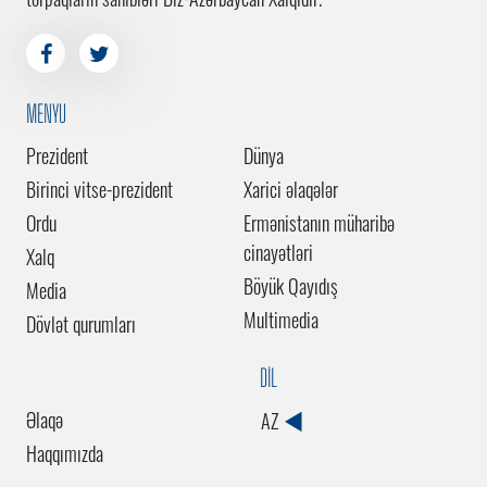
MENYU
Prezident
Dünya
Birinci vitse-prezident
Xarici əlaqələr
Ordu
Ermənistanın müharibə
cinayətləri
Xalq
Böyük Qayıdış
Media
Multimedia
Dövlət qurumları
DİL
Əlaqə
AZ
Haqqımızda