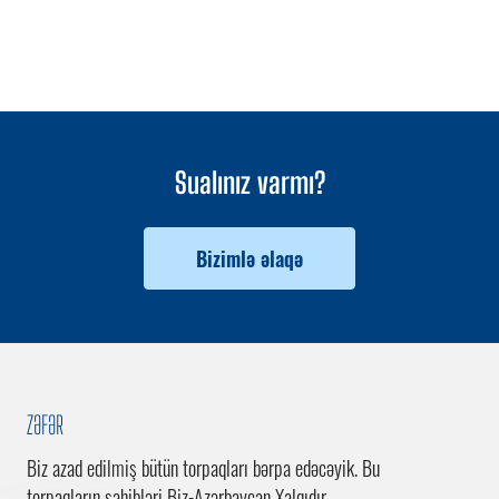
Sualınız varmı?
Bizimlə əlaqə
ZƏFƏR
Biz azad edilmiş bütün torpaqları bərpa edəcəyik. Bu
torpaqların sahibləri Biz-Azərbaycan Xalqıdır.