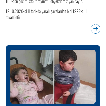
100-dən çox müxtəlif təyinatlı obyektlərə ziyan dəyib.
12.10.2020-ci il tarixdə yaralı şəxslərdən biri 1992-ci il
təvəllüdlü...