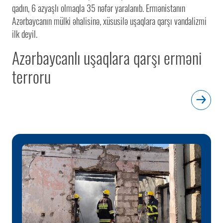
qadın, 6 azyaşlı olmaqla 35 nəfər yaralanıb. Ermənistanın
Azərbaycanın mülki əhalisinə, xüsusilə uşaqlara qarşı vandalizmi
ilk deyil.
Azərbaycanlı uşaqlara qarşı erməni
terroru