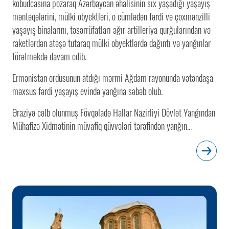
kobudcasına pozaraq Azərbaycan əhalisinin sıx yaşadığı yaşayış
məntəqələrini, mülki obyektləri, o cümlədən fərdi və çoxmənzilli
yaşayış binalarını, təsərrüfatları ağır artilleriya qurğularından və
raketlərdən atəşə tutaraq mülki obyektlərdə dağıntı və yanğınlar
törətməkdə davam edib.
Ermənistan ordusunun atdığı mərmi Ağdam rayonunda vətəndaşa
məxsus fərdi yaşayış evində yanğına səbəb olub.
Əraziyə cəlb olunmuş Fövqəladə Hallar Nazirliyi Dövlət Yanğından
Mühafizə Xidmətinin müvafiq qüvvələri tərəfindən yanğın...