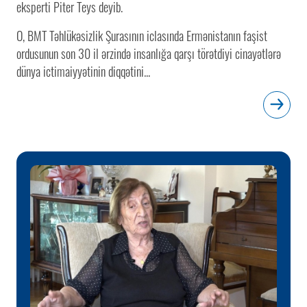
eksperti Piter Teys deyib.
O, BMT Təhlükəsizlik Şurasının iclasında Ermənistanın faşist
ordusunun son 30 il ərzində insanlığa qarşı törətdiyi cinayətlərə
dünya ictimaiyyətinin diqqətini...