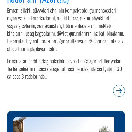
Erməni silahlı qüvvələri əhalinin kompakt olduğu məntəqələri -
rayon və kənd mərkəzlərini, mülki infrastruktur obyektlərini –
yaşayış evlərini, xəstəxanaları, tibb məntəqələrini, məktəb
binalarını, uşaq bağçalarını, dövlət qurumlarının inzibati binalarını,
təsərrüfat təyinatlı əraziləri ağır artilleriya qurğularından intensiv
atəşə tutmaqda davam edir.
Ermənistan hərbi birləşmələrinin növbəti dəfə ağır artilleriyadan
Tərtər şəhərini intensiv atəşə tutması nəticəsində sentyabrın 30-
da saat 8 radələrində...