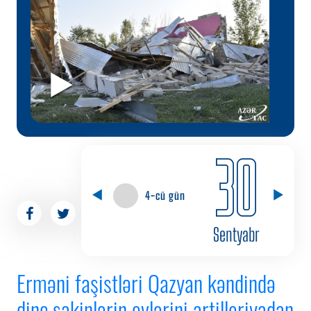
30
4-cü gün
Sentyabr
Erməni faşistləri Qazyan kəndində
dinc sakinlərin evlərini artilleriyadan