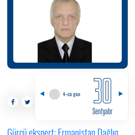
30
4-cü gün
Sentyabr
Gürcü ekspert: Ermənistan Dağlıq