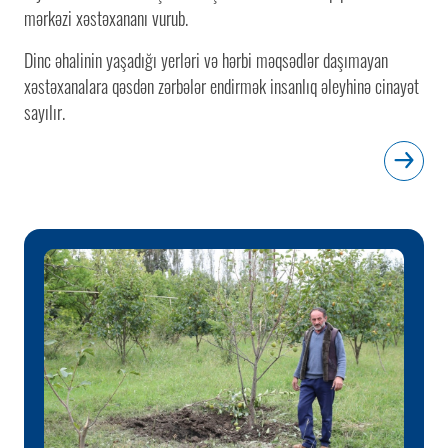
mərkəzi xəstəxananı vurub.
Dinc əhalinin yaşadığı yerləri və hərbi məqsədlər daşımayan
xəstəxanalara qəsdən zərbələr endirmək insanlıq əleyhinə cinayət
sayılır.