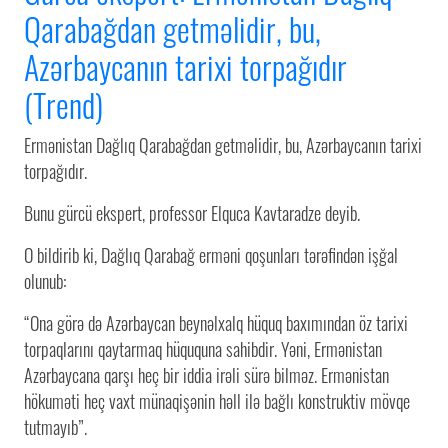
Qarabağdan getməlidir, bu,
Azərbaycanın tarixi torpağıdır
(Trend)
Ermənistan Dağlıq Qarabağdan getməlidir, bu, Azərbaycanın tarixi
torpağıdır.
Bunu gürcü ekspert, professor Elquca Kavtaradze deyib.
O bildirib ki, Dağlıq Qarabağ erməni qoşunları tərəfindən işğal
olunub:
“Ona görə də Azərbaycan beynəlxalq hüquq baxımından öz tarixi
torpaqlarını qaytarmaq hüququna sahibdir. Yəni, Ermənistan
Azərbaycana qarşı heç bir iddia irəli sürə bilməz. Ermənistan
hökuməti heç vaxt münaqişənin həll ilə bağlı konstruktiv mövqe
tutmayıb”.