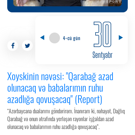
30
4-cü gün
Sentyabr
Xoyskinin nəvəsi: "Qarabağ azad
olunacaq və babalarımın ruhu
azadlığa qovuşacaq" (Report)
“Azərbaycana dualarımı göndərirəm. İnanıram ki, nəhayət, Dağlıq
Qarabağ və onun ətrafında yerləşən rayonlar işğaldan azad
olunacaq və babalarımın ruhu azadlığa qovuşacaq”.