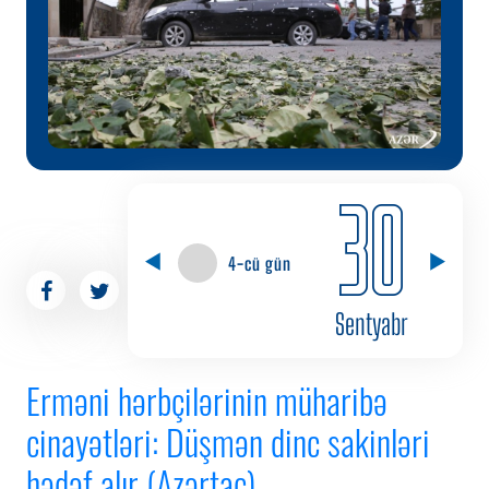
30
4-cü gün
Sentyabr
Erməni hərbçilərinin müharibə
cinayətləri: Düşmən dinc sakinləri
hədəf alır (Azərtac)