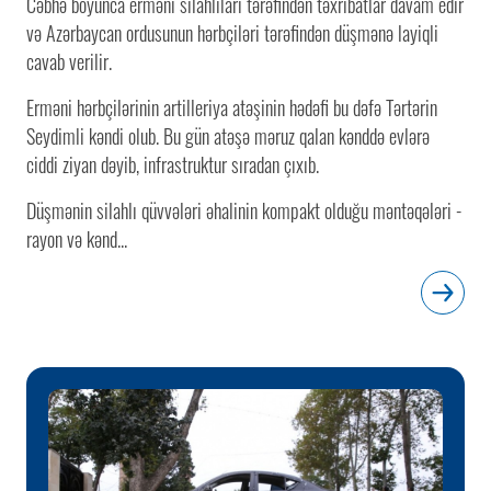
Cəbhə boyunca erməni silahlıları tərəfindən təxribatlar davam edir
və Azərbaycan ordusunun hərbçiləri tərəfindən düşmənə layiqli
cavab verilir.
Erməni hərbçilərinin artilleriya atəşinin hədəfi bu dəfə Tərtərin
Seydimli kəndi olub. Bu gün atəşə məruz qalan kənddə evlərə
ciddi ziyan dəyib, infrastruktur sıradan çıxıb.
Düşmənin silahlı qüvvələri əhalinin kompakt olduğu məntəqələri -
rayon və kənd...