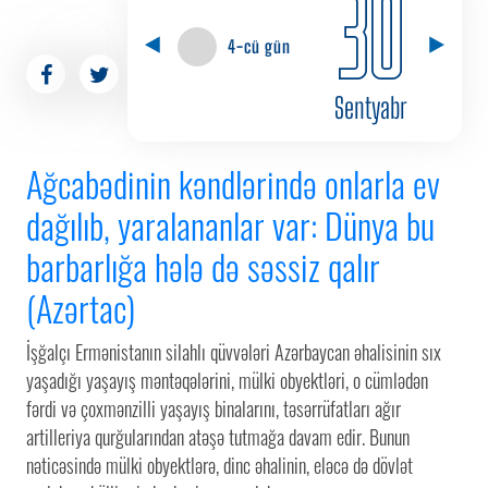
30
4-cü gün
Sentyabr
Ağcabədinin kəndlərində onlarla ev
dağılıb, yaralananlar var: Dünya bu
barbarlığa hələ də səssiz qalır
(Azərtac)
İşğalçı Ermənistanın silahlı qüvvələri Azərbaycan əhalisinin sıx
yaşadığı yaşayış məntəqələrini, mülki obyektləri, o cümlədən
fərdi və çoxmənzilli yaşayış binalarını, təsərrüfatları ağır
artilleriya qurğularından atəşə tutmağa davam edir. Bunun
nəticəsində mülki obyektlərə, dinc əhalinin, eləcə də dövlət