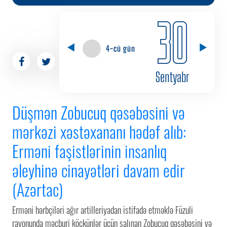
30
4-cü gün
Sentyabr
Düşmən Zobucuq qəsəbəsini və
mərkəzi xəstəxananı hədəf alıb:
Erməni faşistlərinin insanlıq
əleyhinə cinayətləri davam edir
(Azərtac)
Erməni hərbçiləri ağır artilleriyadan istifadə etməklə Füzuli
rayonunda məcburi köçkünlər üçün salınan Zobucuq qəsəbəsini və