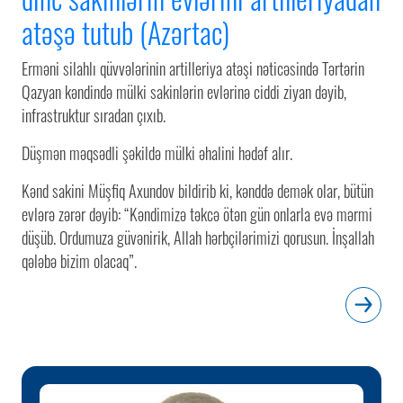
atəşə tutub (Azərtac)
Erməni silahlı qüvvələrinin artilleriya atəşi nəticəsində Tərtərin
Qazyan kəndində mülki sakinlərin evlərinə ciddi ziyan dəyib,
infrastruktur sıradan çıxıb.
Düşmən məqsədli şəkildə mülki əhalini hədəf alır.
Kənd sakini Müşfiq Axundov bildirib ki, kənddə demək olar, bütün
evlərə zərər dəyib: “Kəndimizə təkcə ötən gün onlarla evə mərmi
düşüb. Ordumuza güvənirik, Allah hərbçilərimizi qorusun. İnşallah
qələbə bizim olacaq”.