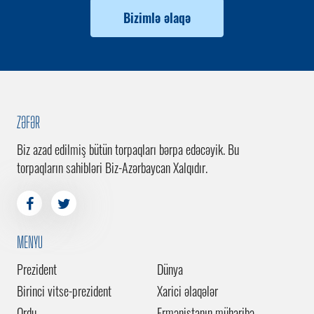
Bizimlə əlaqə
ZƏFƏR
Biz azad edilmiş bütün torpaqları bərpa edəcəyik. Bu
torpaqların sahibləri Biz-Azərbaycan Xalqıdır.
MENYU
Prezident
Dünya
Birinci vitse-prezident
Xarici əlaqələr
Ordu
Ermənistanın müharibə