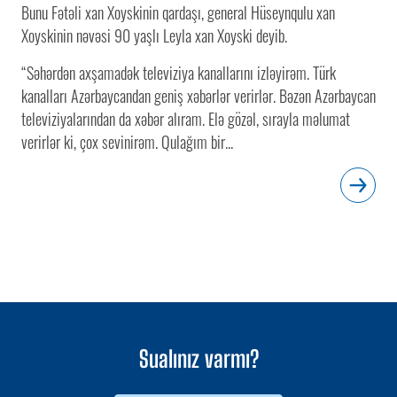
Bunu Fətəli xan Xoyskinin qardaşı, general Hüseynqulu xan
Xoyskinin nəvəsi 90 yaşlı Leyla xan Xoyski deyib.
“Səhərdən axşamadək televiziya kanallarını izləyirəm. Türk
kanalları Azərbaycandan geniş xəbərlər verirlər. Bəzən Azərbaycan
televiziyalarından da xəbər alıram. Elə gözəl, sırayla məlumat
verirlər ki, çox sevinirəm. Qulağım bir...
Sualınız varmı?