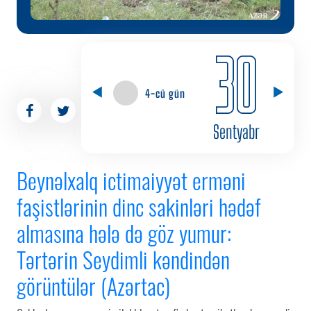
30
4-cü gün
Sentyabr
Beynəlxalq ictimaiyyət erməni
faşistlərinin dinc sakinləri hədəf
almasına hələ də göz yumur:
Tərtərin Seydimli kəndindən
görüntülər (Azərtac)