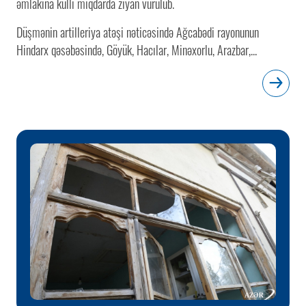
əmlakına külli miqdarda ziyan vurulub.
Düşmənin artilleriya atəşi nəticəsində Ağcabədi rayonunun
Hindarx qəsəbəsində, Göyük, Hacılar, Minəxorlu, Arazbar,...