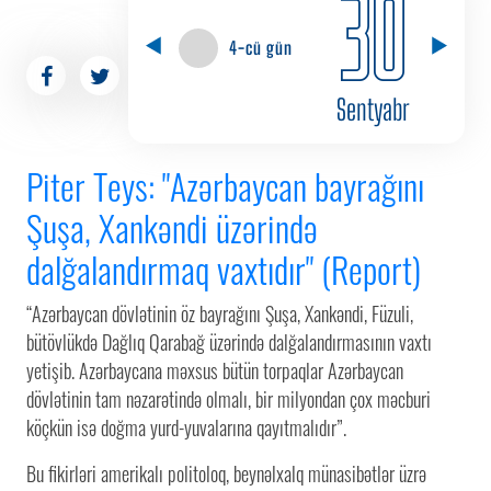
30
4-cü gün
Sentyabr
Piter Teys: "Azərbaycan bayrağını
Şuşa, Xankəndi üzərində
dalğalandırmaq vaxtıdır" (Report)
“Azərbaycan dövlətinin öz bayrağını Şuşa, Xankəndi, Füzuli,
bütövlükdə Dağlıq Qarabağ üzərində dalğalandırmasının vaxtı
yetişib. Azərbaycana məxsus bütün torpaqlar Azərbaycan
dövlətinin tam nəzarətində olmalı, bir milyondan çox məcburi
köçkün isə doğma yurd-yuvalarına qayıtmalıdır”.
Bu fikirləri amerikalı politoloq, beynəlxalq münasibətlər üzrə