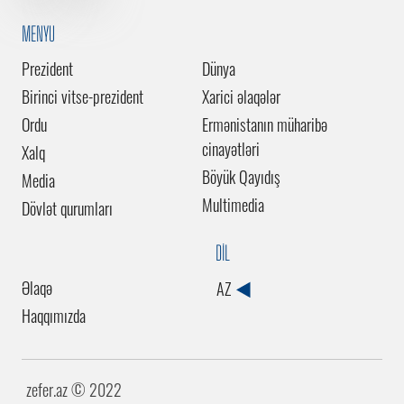
MENYU
Prezident
Dünya
Birinci vitse-prezident
Xarici əlaqələr
Ordu
Ermənistanın müharibə
cinayətləri
Xalq
Böyük Qayıdış
Media
Multimedia
Dövlət qurumları
DİL
Əlaqə
AZ
Haqqımızda
zefer.az ©️ 2022