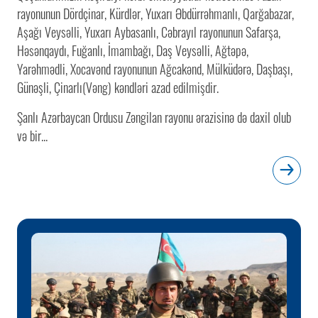
rayonunun Dördçinar, Kürdlər, Yuxarı Əbdürrəhmanlı, Qarğabazar,
Aşağı Veysəlli, Yuxarı Aybasanlı, Cəbrayıl rayonunun Safarşa,
Həsənqaydı, Fuğanlı, İmambağı, Daş Veysəlli, Ağtəpə,
Yarəhmədli, Xocavənd rayonunun Ağcakənd, Mülküdərə, Daşbaşı,
Günəşli, Çinarlı(Vəng) kəndləri azad edilmişdir.
Şanlı Azərbaycan Ordusu Zəngilan rayonu ərazisinə də daxil olub
və bir...