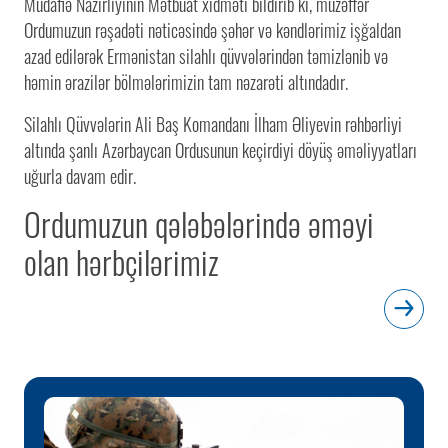
Müdafiə Nazirliyinin Mətbuat xidməti bildirib ki, müzəffər
Ordumuzun rəşadəti nəticəsində şəhər və kəndlərimiz işğaldan
azad edilərək Ermənistan silahlı qüvvələrindən təmizlənib və
həmin ərazilər bölmələrimizin tam nəzarəti altındadır.
Silahlı Qüvvələrin Ali Baş Komandanı İlham Əliyevin rəhbərliyi
altında şanlı Azərbaycan Ordusunun keçirdiyi döyüş əməliyyatları
uğurla davam edir.
Ordumuzun qələbələrində əməyi
olan hərbçilərimiz