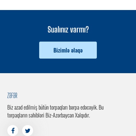
Sualınız varmı?
Bizimlə əlaqə
ZƏFƏR
Biz azad edilmiş bütün torpaqları bərpa edəcəyik. Bu
torpaqların sahibləri Biz-Azərbaycan Xalqıdır.