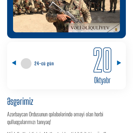
20
24-cü gün
Oktyabr
Əsgərimiz
Azərbaycan Ordusunun qələbələrində əməyi olan hərbi
qulluqçularımızı tanıyaq!