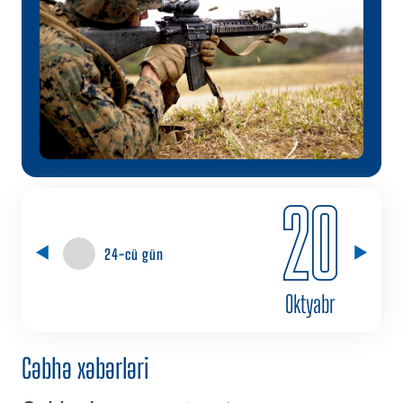
20
24-cü gün
Oktyabr
Cəbhə xəbərləri