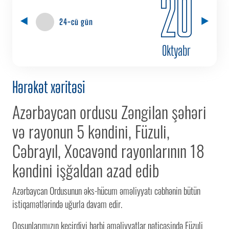
20
24-cü gün
Oktyabr
Hərəkət xəritəsi
Azərbaycan ordusu Zəngilan şəhəri
və rayonun 5 kəndini, Füzuli,
Cəbrayıl, Xocavənd rayonlarının 18
kəndini işğaldan azad edib
Azərbaycan Ordusunun əks-hücum əməliyyatı cəbhənin bütün
istiqamətlərində uğurla davam edir.
Qoşunlarımızın keçirdiyi hərbi əməliyyatlar nəticəsində Füzuli