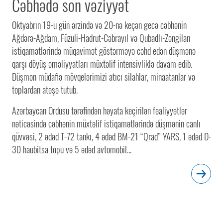
Cəbhədə son vəziyyət
Oktyabrın 19-u gün ərzində və 20-nə keçən gecə cəbhənin
Ağdərə-Ağdam, Füzuli-Hadrut-Cəbrayıl və Qubadlı-Zəngilan
istiqamətlərində müqavimət göstərməyə cəhd edən düşmənə
qarşı döyüş əməliyyatları müxtəlif intensivliklə davam edib.
Düşmən müdafiə mövqelərimizi atıcı silahlar, minaatanlar və
toplardan atəşə tutub.
Azərbaycan Ordusu tərəfindən həyata keçirilən fəaliyyətlər
nəticəsində cəbhənin müxtəlif istiqamətlərində düşmənin canlı
qüvvəsi, 2 ədəd T-72 tankı, 4 ədəd BM-21 “Qrad” YARS, 1 ədəd D-
30 haubitsa topu və 5 ədəd avtomobil...