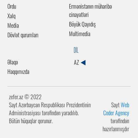
Ordu
Ermənistanın müharibə
cinayətləri
Xalq
Böyük Qayıdış
Media
Multimedia
Dövlət qurumları
DİL
Əlaqə
AZ
Haqqımızda
zefer.az ©️ 2022
Sayt Azərbaycan Respublikası Prezidentinin
Sayt
Web
Administrasiyası tərəfindən yaradılıb.
Coder Agency
Bütün hüquqlar qorunur.
tərəfindən
hazırlanmışdır