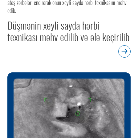
atəş zərbələri endirərək onun xeyli sayda hərbi texnikasını məhv
edib.
Düşmənin xeyli sayda hərbi
texnikası məhv edilib və ələ keçirilib