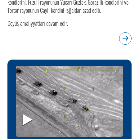
kəndlərini, Füzuli rayonunun Yuxarı Güzlək, Gorazıllı kəndlərini və
Tərtər rayonunun Çaylı kəndini işğaldan azad edib.
Döyüş əməliyyatları davam edir.