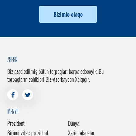
Bizimlə əlaqə
ZƏFƏR
Biz azad edilmiş bütün torpaqları bərpa edəcəyik. Bu
torpaqların sahibləri Biz-Azərbaycan Xalqıdır.
MENYU
Prezident
Dünya
Birinci vitse-prezident
Xarici əlaqələr