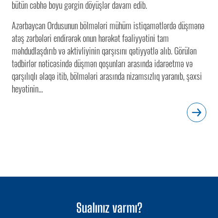
bütün cəbhə boyu gərgin döyüşlər davam edib.
Azərbaycan Ordusunun bölmələri mühüm istiqamətlərdə düşmənə
atəş zərbələri endirərək onun hərəkət fəaliyyətini tam
məhdudlaşdırıb və aktivliyinin qarşısını qətiyyətlə alıb. Görülən
tədbirlər nəticəsində düşmən qoşunları arasında idarəetmə və
qarşılıqlı əlaqə itib, bölmələri arasında nizamsızlıq yaranıb, şəxsi
heyətinin...
Sualınız varmı?