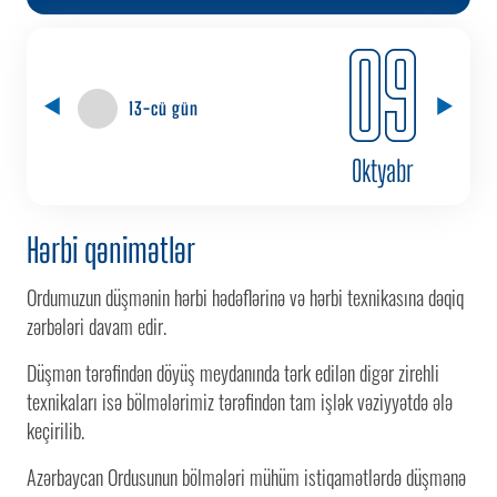
09
13-cü gün
Oktyabr
Hərbi qənimətlər
Ordumuzun düşmənin hərbi hədəflərinə və hərbi texnikasına dəqiq
zərbələri davam edir.
Düşmən tərəfindən döyüş meydanında tərk edilən digər zirehli
texnikaları isə bölmələrimiz tərəfindən tam işlək vəziyyətdə ələ
keçirilib.
Azərbaycan Ordusunun bölmələri mühüm istiqamətlərdə düşmənə