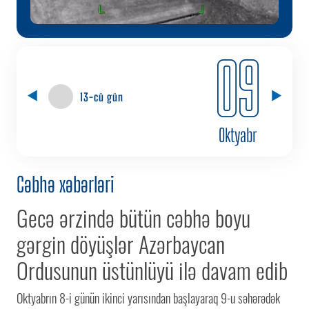
09
13-cü gün
Oktyabr
Cəbhə xəbərləri
Gecə ərzində bütün cəbhə boyu
gərgin döyüşlər Azərbaycan
Ordusunun üstünlüyü ilə davam edib
Oktyabrın 8-i günün ikinci yarısından başlayaraq 9-u səhərədək