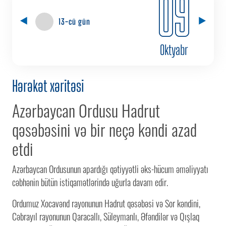
09
13-cü gün
Oktyabr
Hərəkət xəritəsi
Azərbaycan Ordusu Hadrut
qəsəbəsini və bir neçə kəndi azad
etdi
Azərbaycan Ordusunun apardığı qətiyyətli əks-hücum əməliyyatı
cəbhənin bütün istiqamətlərində uğurla davam edir.
Ordumuz Xocavənd rayonunun Hadrut qəsəbəsi və Sor kəndini,
Cəbrayıl rayonunun Qaracallı, Süleymanlı, Əfəndilər və Qışlaq