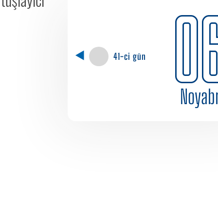
0
41-ci gün
Noyab