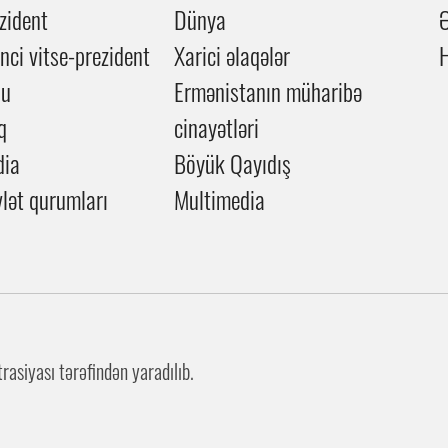
zident
Dünya
inci vitse-prezident
Xarici əlaqələr
du
Ermənistanın müharibə
q
cinayətləri
dia
Böyük Qayıdış
lət qurumları
Multimedia
asiyası tərəfindən yaradılıb.