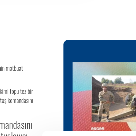
nin mətbuat
imi topu tez bir
atəş komandasını
omandasını
tuşlayıcı