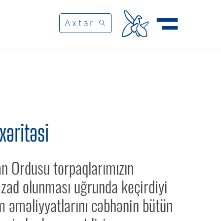
xəritəsi
n Ordusu torpaqlarımızın
azad olunması uğrunda keçirdiyi
 əməliyyatlarını cəbhənin bütün