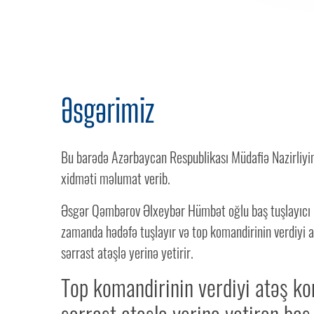
Əsgərimiz
Bu barədə Azərbaycan Respublikası Müdafiə Nazirliyi
xidməti məlumat verib.
Əsgər Qəmbərov Əlxeybər Hümbət oğlu baş tuşlayıcı k
zamanda hədəfə tuşlayır və top komandirinin verdiyi 
sərrast atəşlə yerinə yetirir.
Top komandirinin verdiyi atəş k
sərrast atəşlə yerinə yetirən baş 