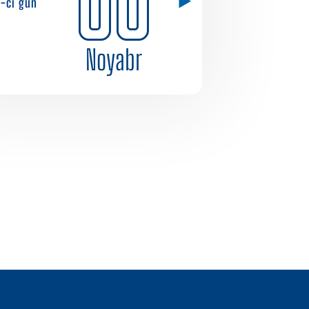
1-ci gün
Noyabr