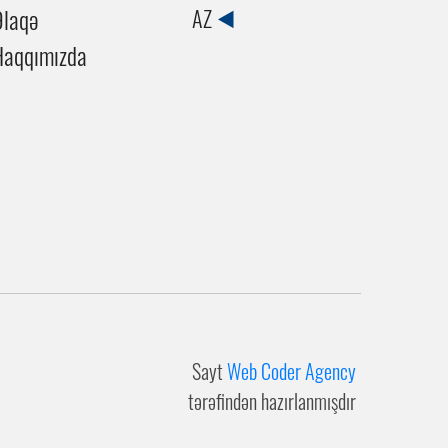
Əlaqə
AZ
Haqqımızda
Sayt
Web Coder Agency
tərəfindən hazırlanmışdır