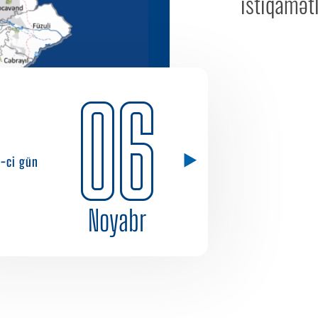
istiqamət
06
1-ci gün
Noyabr