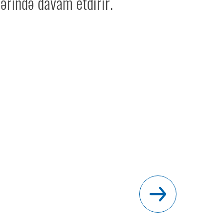
lərində davam etdirir.