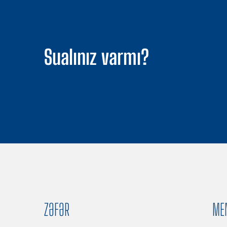
Sualınız varmı?
ZƏFƏR
ME