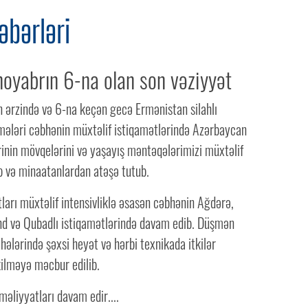
əbərləri
oyabrın 6-na olan son vəziyyət
n ərzində və 6-na keçən gecə Ermənistan silahlı
lmələri cəbhənin müxtəlif istiqamətlərində Azərbaycan
inin mövqelərini və yaşayış məntəqələrimizi müxtəlif
top və minaatanlardan atəşə tutub.
arı müxtəlif intensivliklə əsasən cəbhənin Ağdərə,
 və Qubadlı istiqamətlərində davam edib. Düşmən
hələrində şəxsi heyət və hərbi texnikada itkilər
kilməyə məcbur edilib.
əliyyatları davam edir....