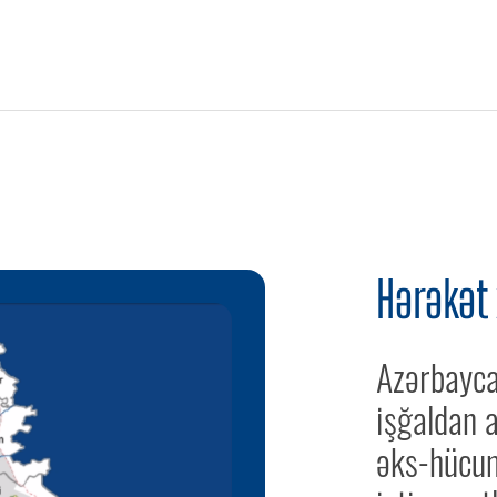
Hərəkət 
Azərbayca
işğaldan 
əks-hücum