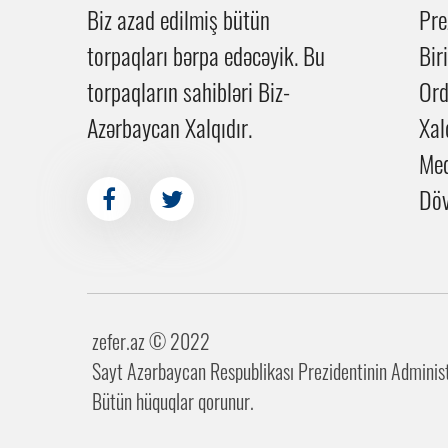
Biz azad edilmiş bütün
Pre
torpaqları bərpa edəcəyik. Bu
Bir
torpaqların sahibləri Biz-
Or
Azərbaycan Xalqıdır.
Xal
Me
Döv
zefer.az ©️ 2022
Sayt Azərbaycan Respublikası Prezidentinin Administr
Bütün hüquqlar qorunur.