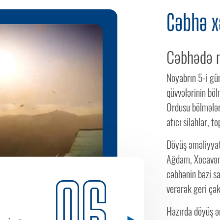
Cəbhə x
Cəbhədə n
Noyabrın 5-i gü
qüvvələrinin bö
Ordusu bölmələr
atıcı silahlar, 
Döyüş əməliyyatl
Ağdam, Xocavənd
06
cəbhənin bəzi sa
verərək geri çə
Hazırda döyüş əm