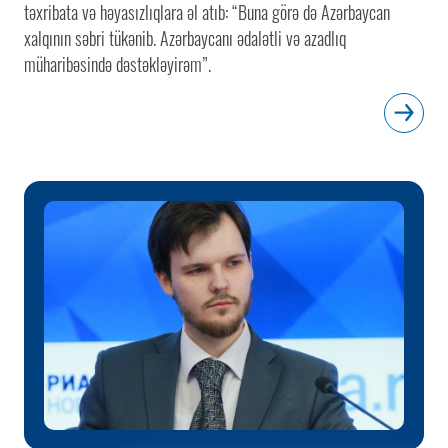
təxribata və həyasızlıqlara əl atıb: “Buna görə də Azərbaycan
xalqının səbri tükənib. Azərbaycanı ədalətli və azadlıq
müharibəsində dəstəkləyirəm”.