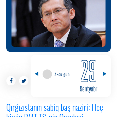
29
3-cü gün
Sentyabr
Qırğızıstanın sabiq baş naziri: Heç
kimin BMT TŞ-nin Qarabağ