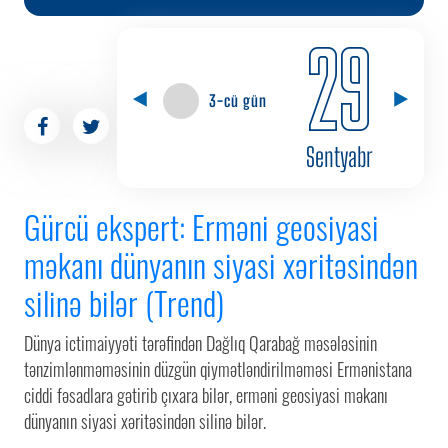
29
3-cü gün
Sentyabr
Gürcü ekspert: Erməni geosiyasi
məkanı dünyanın siyasi xəritəsindən
silinə bilər (Trend)
Dünya ictimaiyyəti tərəfindən Dağlıq Qarabağ məsələsinin
tənzimlənməməsinin düzgün qiymətləndirilməməsi Ermənistana
ciddi fəsadlara gətirib çıxara bilər, erməni geosiyasi məkanı
dünyanın siyasi xəritəsindən silinə bilər.