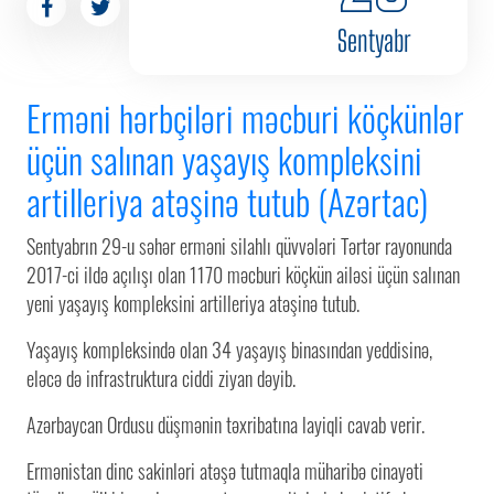
Sentyabr
Erməni hərbçiləri məcburi köçkünlər
üçün salınan yaşayış kompleksini
artilleriya atəşinə tutub (Azərtac)
Sentyabrın 29-u səhər erməni silahlı qüvvələri Tərtər rayonunda
2017-ci ildə açılışı olan 1170 məcburi köçkün ailəsi üçün salınan
yeni yaşayış kompleksini artilleriya atəşinə tutub.
Yaşayış kompleksində olan 34 yaşayış binasından yeddisinə,
eləcə də infrastruktura ciddi ziyan dəyib.
Azərbaycan Ordusu düşmənin təxribatına layiqli cavab verir.
Ermənistan dinc sakinləri atəşə tutmaqla müharibə cinayəti