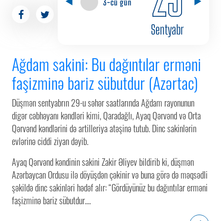
3-cü gün
Sentyabr
Ağdam sakini: Bu dağıntılar erməni
faşizminə bariz sübutdur (Azərtac)
Düşmən sentyabrın 29-u səhər saatlarında Ağdam rayonunun
digər cəbhəyanı kəndləri kimi, Qaradağlı, Ayaq Qərvənd və Orta
Qərvənd kəndlərini də artilleriya atəşinə tutub. Dinc sakinlərin
evlərinə ciddi ziyan dəyib.
Ayaq Qərvənd kəndinin sakini Zakir Əliyev bildirib ki, düşmən
Azərbaycan Ordusu ilə döyüşdən çəkinir və buna görə də məqsədli
şəkildə dinc sakinləri hədəf alır: “Gördüyünüz bu dağıntılar erməni
faşizminə bariz sübutdur....