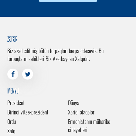
ZƏFƏR
Biz azad edilmiş bütün torpaqları bərpa edəcəyik. Bu
torpaqların sahibləri Biz-Azərbaycan Xalqıdır.
MENYU
Prezident
Dünya
Birinci vitse-prezident
Xarici əlaqələr
Ordu
Ermənistanın müharibə
cinayətləri
Xalq