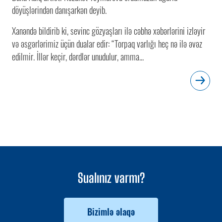
döyüşlərindən danışarkən deyib.
Xanəndə bildirib ki, sevinc gözyaşları ilə cəbhə xəbərlərini izləyir
və əsgərlərimiz üçün dualar edir: “Torpaq varlığı heç nə ilə əvəz
edilmir. İllər keçir, dərdlər unudulur, amma...
Sualınız varmı?
Bizimlə əlaqə