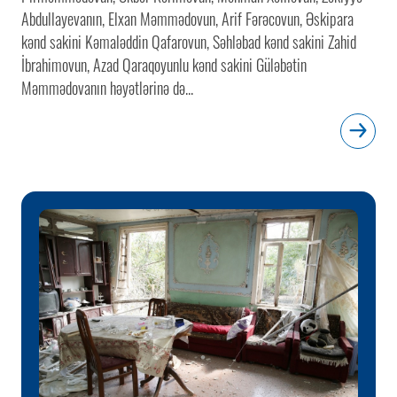
Abdullayevanın, Elxan Məmmədovun, Arif Fərəcovun, Əskipara
kənd sakini Kəmaləddin Qafarovun, Səhləbad kənd sakini Zahid
İbrahimovun, Azad Qaraqoyunlu kənd sakini Güləbətin
Məmmədovanın həyətlərinə də...