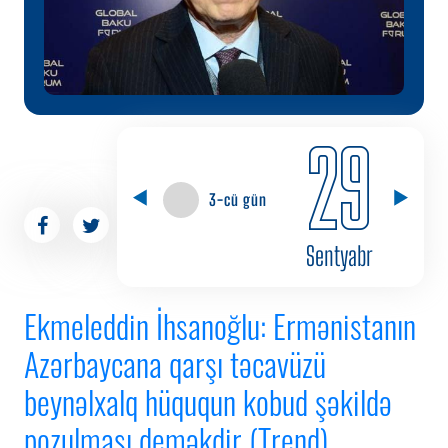
29
3-cü gün
Sentyabr
Ekmeleddin İhsanoğlu: Ermənistanın
Azərbaycana qarşı təcavüzü
beynəlxalq hüququn kobud şəkildə
pozulması deməkdir (Trend)