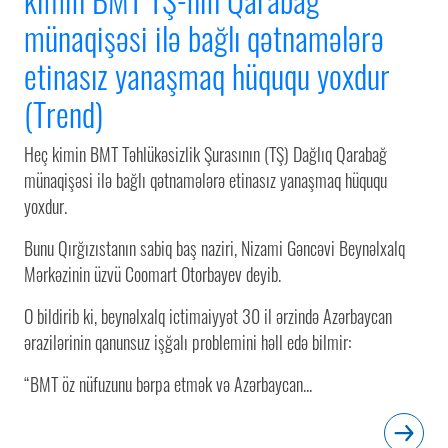
münaqişəsi ilə bağlı qətnamələrə
etinasız yanaşmaq hüququ yoxdur
(Trend)
Heç kimin BMT Təhlükəsizlik Şurasının (TŞ) Dağlıq Qarabağ
münaqişəsi ilə bağlı qətnamələrə etinasız yanaşmaq hüququ
yoxdur.
Bunu Qırğızıstanın sabiq baş naziri, Nizami Gəncəvi Beynəlxalq
Mərkəzinin üzvü Coomart Otorbayev deyib.
O bildirib ki, beynəlxalq ictimaiyyət 30 il ərzində Azərbaycan
ərazilərinin qanunsuz işğalı problemini həll edə bilmir:
“BMT öz nüfuzunu bərpa etmək və Azərbaycan...