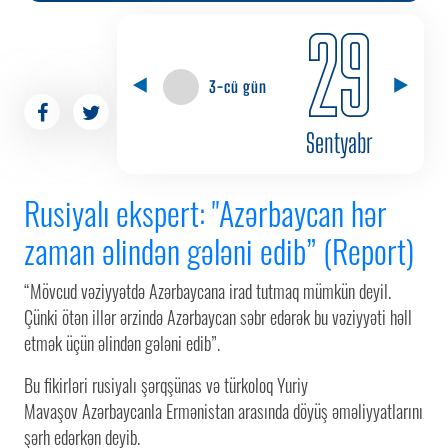
29
3-cü gün
Sentyabr
Rusiyalı ekspert: "Azərbaycan hər
zaman əlindən gələni edib” (Report)
“Mövcud vəziyyətdə Azərbaycana irad tutmaq mümkün deyil.
Çünki ötən illər ərzində Azərbaycan səbr edərək bu vəziyyəti həll
etmək üçün əlindən gələni edib”.
Bu fikirləri rusiyalı şərqşünas və türkoloq Yuriy
Mavaşov Azərbaycanla Ermənistan arasında döyüş əməliyyatlarını
şərh edərkən deyib.