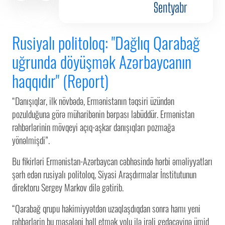
Sentyabr
Rusiyalı politoloq: "Dağlıq Qarabağ
uğrunda döyüşmək Azərbaycanın
haqqıdır" (Report)
“Danışıqlar, ilk növbədə, Ermənistanın təqsiri üzündən
pozulduğuna görə müharibənin bərpası labüddür. Ermənistan
rəhbərlərinin mövqeyi açıq-aşkar danışıqları pozmağa
yönəlmişdi”.
Bu fikirləri Ermənistan-Azərbaycan cəbhəsində hərbi əməliyyatları
şərh edən rusiyalı politoloq, Siyasi Araşdırmalar İnstitutunun
direktoru Sergey Markov dilə gətirib.
“Qarabağ qrupu hakimiyyətdən uzaqlaşdıqdan sonra hamı yeni
rəhbərlərin bu məsələni həll etmək yolu ilə irəli gedəcəyinə ümid