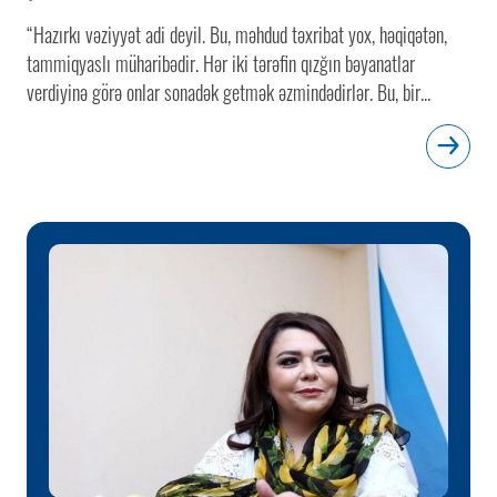
“Hazırkı vəziyyət adi deyil. Bu, məhdud təxribat yox, həqiqətən,
tammiqyaslı müharibədir. Hər iki tərəfin qızğın bəyanatlar
verdiyinə görə onlar sonadək getmək əzmindədirlər. Bu, bir...