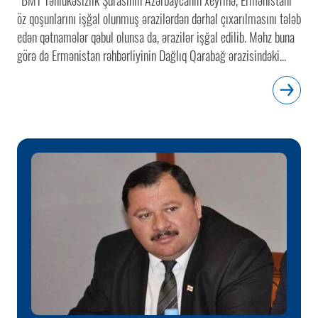
öz qoşunlarını işğal olunmuş ərazilərdən dərhal çıxarılmasını tələb
edən qətnamələr qəbul olunsa da, ərazilər işğal edilib. Məhz buna
görə də Ermənistan rəhbərliyinin Dağlıq Qarabağ ərazisindəki...