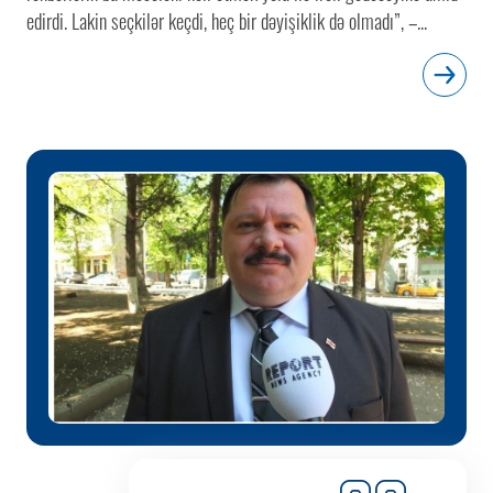
edirdi. Lakin seçkilər keçdi, heç bir dəyişiklik də olmadı”, –...