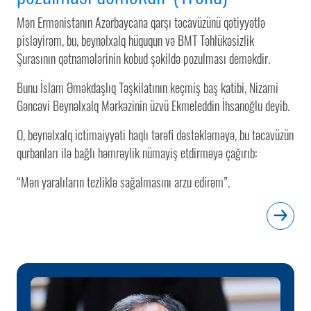
Mən Ermənistanın Azərbaycana qarşı təcavüzünü qətiyyətlə
pisləyirəm, bu, beynəlxalq hüququn və BMT Təhlükəsizlik
Şurasının qətnamələrinin kobud şəkildə pozulması deməkdir.
Bunu İslam Əməkdaşlıq Təşkilatının keçmiş baş katibi, Nizami
Gəncəvi Beynəlxalq Mərkəzinin üzvü Ekmeleddin İhsanoğlu deyib.
O, beynəlxalq ictimaiyyəti haqlı tərəfi dəstəkləməyə, bu təcavüzün
qurbanları ilə bağlı həmrəylik nümayiş etdirməyə çağırıb:
“Mən yaralıların tezliklə sağalmasını arzu edirəm”.