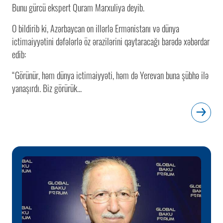
Bunu gürcü ekspert Quram Marxuliya deyib.
O bildirib ki, Azərbaycan on illərlə Ermənistanı və dünya
ictimaiyyətini dəfələrlə öz ərazilərini qaytaracağı barədə xəbərdar
edib:
“Görünür, həm dünya ictimaiyyəti, həm də Yerevan buna şübhə ilə
yanaşırdı. Biz görürük...