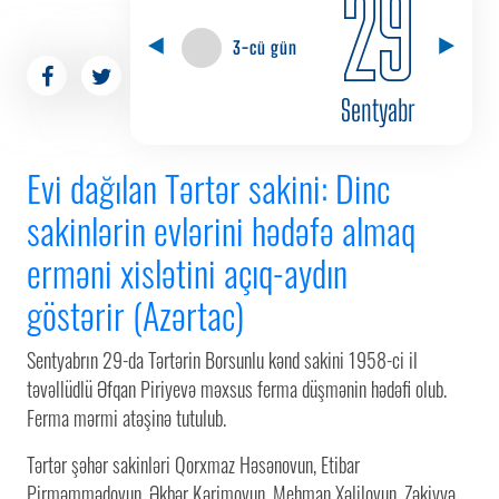
29
3-cü gün
Sentyabr
Evi dağılan Tərtər sakini: Dinc
sakinlərin evlərini hədəfə almaq
erməni xislətini açıq-aydın
göstərir (Azərtac)
Sentyabrın 29-da Tərtərin Borsunlu kənd sakini 1958-ci il
təvəllüdlü Əfqan Piriyevə məxsus ferma düşmənin hədəfi olub.
Ferma mərmi atəşinə tutulub.
Tərtər şəhər sakinləri Qorxmaz Həsənovun, Etibar
Pirməmmədovun, Əkbər Kərimovun, Mehman Xəlilovun, Zəkiyyə