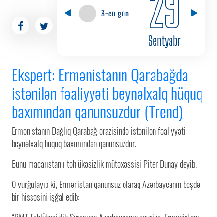
29
3-cü gün
Sentyabr
Ekspert: Ermənistanın Qarabağda
istənilən fəaliyyəti beynəlxalq hüquq
baxımından qanunsuzdur (Trend)
Ermənistanın Dağlıq Qarabağ ərazisində istənilən fəaliyyəti
beynəlxalq hüquq baxımından qanunsuzdur.
Bunu macarıstanlı təhlükəsizlik mütəxəssisi Piter Dunay deyib.
O vurğulayıb ki, Ermənistan qanunsuz olaraq Azərbaycanın beşdə
bir hissəsini işğal edib:
“BMT Təhlükəsizlik Şurasının Azərbaycanın xeyrinə, Ermənistanı