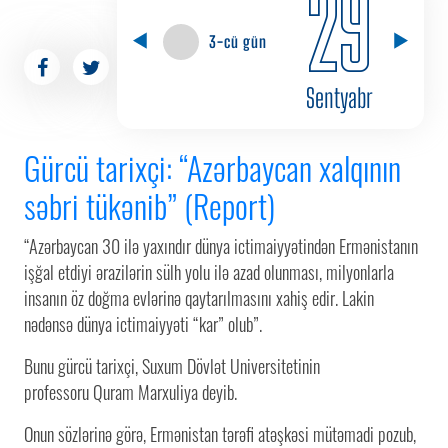
29
3-cü gün
Sentyabr
Gürcü tarixçi: “Azərbaycan xalqının
səbri tükənib” (Report)
“Azərbaycan 30 ilə yaxındır dünya ictimaiyyətindən Ermənistanın
işğal etdiyi ərazilərin sülh yolu ilə azad olunması, milyonlarla
insanın öz doğma evlərinə qaytarılmasını xahiş edir. Lakin
nədənsə dünya ictimaiyyəti “kar” olub”.
Bunu gürcü tarixçi, Suxum Dövlət Universitetinin
professoru Quram Marxuliya deyib.
Onun sözlərinə görə, Ermənistan tərəfi atəşkəsi mütəmadi pozub,