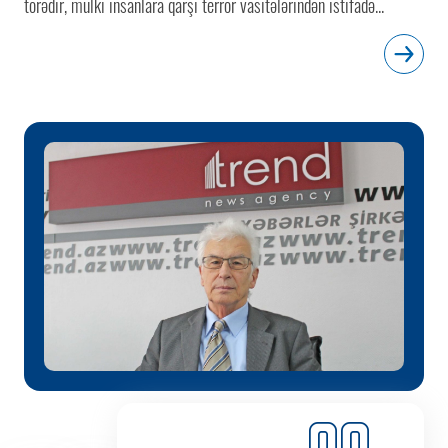
törədir, mülki insanlara qarşı terror vasitələrindən istifadə...