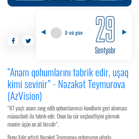
29
3-cü gün
Sentyabr
“Anam qohumlarını təbrik edir, uşaq
kimi sevinir” - Nəzakət Teymurova
(AzVision)
“87 yaşlı anam zəng edib qohumlarımızı kəndlərin geri alınması
münasibəti ilə təbrik edir. Onun bu cür xoşbəxtliyini görmək
mənim üçün ən ali hissdir”.
Bunu Xalq artisti Nəzakət Teymurova ordumuzun uğurlu