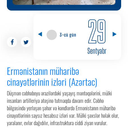
29
3-cü gün
Sentyabr
Ermənistanın müharibə
cinayətlərinin izləri (Azərtac)
Düşmən cəbhəboyu ərazilərdəki yaşayış məntəqələrini, mülki
insanları artilleriya atəşinə tutmaqda davam edir. Cəbhə
bölgəsində yerləşən şəhər və kəndlərdə Ermənistanın müharibə
cinayətlərinin saysız hesabsız izləri var. Mülki şəxslər həlak olur,
yaralanır, evlər dağıdılır, infrastruktura ciddi ziyan vurulur.