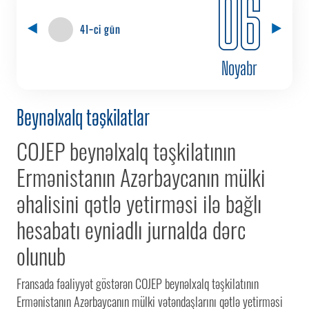
06
41-ci gün
Noyabr
Beynəlxalq təşkilatlar
COJEP beynəlxalq təşkilatının
Ermənistanın Azərbaycanın mülki
əhalisini qətlə yetirməsi ilə bağlı
hesabatı eyniadlı jurnalda dərc
olunub
Fransada fəaliyyət göstərən COJEP beynəlxalq təşkilatının
Ermənistanın Azərbaycanın mülki vətəndaşlarını qətlə yetirməsi