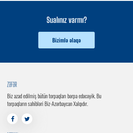
Sualınız varmı?
Bizimlə əlaqə
ZƏFƏR
Biz azad edilmiş bütün torpaqları bərpa edəcəyik. Bu
torpaqların sahibləri Biz-Azərbaycan Xalqıdır.