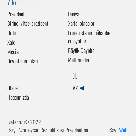
MENYU
Prezident
Dünya
Birinci vitse-prezident
Xarici əlaqələr
Ordu
Ermənistanın müharibə
cinayətləri
Xalq
Böyük Qayıdış
Media
Multimedia
Dövlət qurumları
DİL
Əlaqə
AZ
Haqqımızda
zefer.az ©️ 2022
Sayt Azərbaycan Respublikası Prezidentinin
Sayt
Web