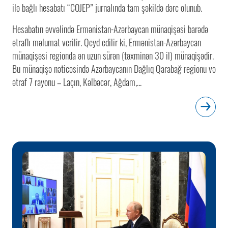
ilə bağlı hesabatı “COJEP” jurnalında tam şəkildə dərc olunub.
Hesabatın əvvəlində Ermənistan-Azərbaycan münaqişəsi barədə
ətraflı məlumat verilir. Qeyd edilir ki, Ermənistan-Azərbaycan
münaqişəsi regionda ən uzun sürən (təxminən 30 il) münaqişədir.
Bu münaqişə nəticəsində Azərbaycanın Dağlıq Qarabağ regionu və
ətraf 7 rayonu – Laçın, Kəlbəcər, Ağdam,...