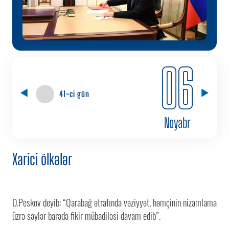
06
41-ci gün
Noyabr
Xarici ölkələr
D.Peskov deyib: “Qarabağ ətrafında vəziyyət, həmçinin nizamlama
üzrə səylər barədə fikir mübadiləsi davam edib”.