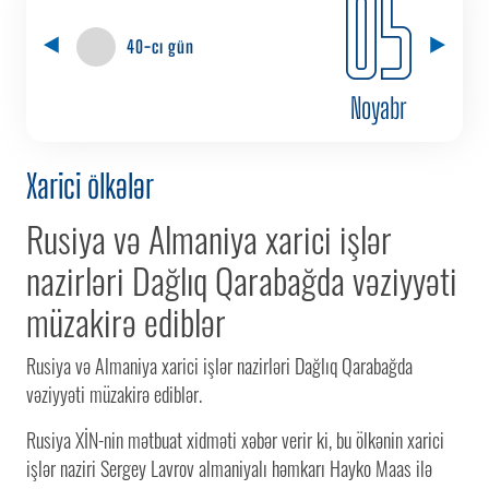
05
40-cı gün
Noyabr
Xarici ölkələr
Rusiya və Almaniya xarici işlər
nazirləri Dağlıq Qarabağda vəziyyəti
müzakirə ediblər
Rusiya və Almaniya xarici işlər nazirləri Dağlıq Qarabağda
vəziyyəti müzakirə ediblər.
Rusiya XİN-nin mətbuat xidməti xəbər verir ki, bu ölkənin xarici
işlər naziri Sergey Lavrov almaniyalı həmkarı Hayko Maas ilə