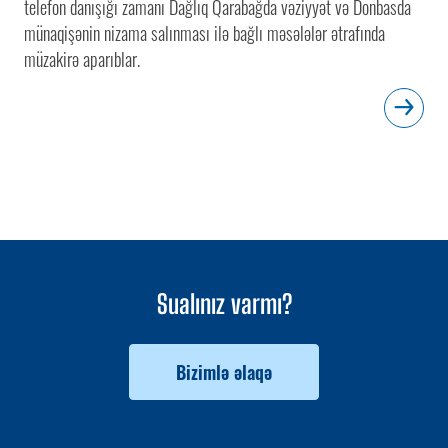
telefon danışığı zamanı Dağlıq Qarabağda vəziyyət və Donbasda
münaqişənin nizama salınması ilə bağlı məsələlər ətrafında
müzakirə aparıblar.
Sualınız varmı?
Bizimlə əlaqə