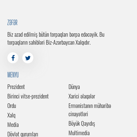
ZƏFƏR
Biz azad edilmiş bütün torpaqları bərpa edəcəyik. Bu
torpaqların sahibləri Biz-Azərbaycan Xalqıdır.
MENYU
Prezident
Dünya
Birinci vitse-prezident
Xarici əlaqələr
Ordu
Ermənistanın müharibə
cinayətləri
Xalq
Böyük Qayıdış
Media
Multimedia
Dövlət qurumları