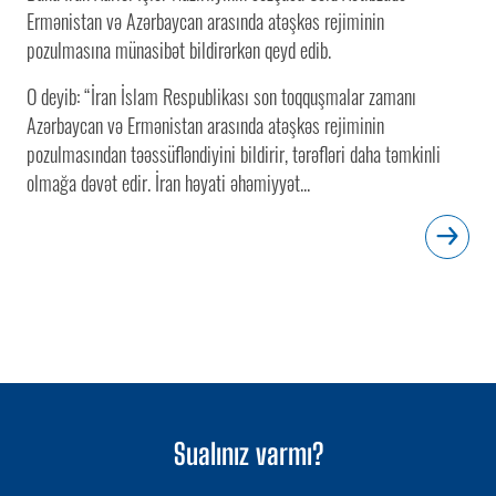
Ermənistan və Azərbaycan arasında atəşkəs rejiminin
pozulmasına münasibət bildirərkən qeyd edib.
O deyib: “İran İslam Respublikası son toqquşmalar zamanı
Azərbaycan və Ermənistan arasında atəşkəs rejiminin
pozulmasından təəssüfləndiyini bildirir, tərəfləri daha təmkinli
olmağa dəvət edir. İran həyati əhəmiyyət...
Sualınız varmı?