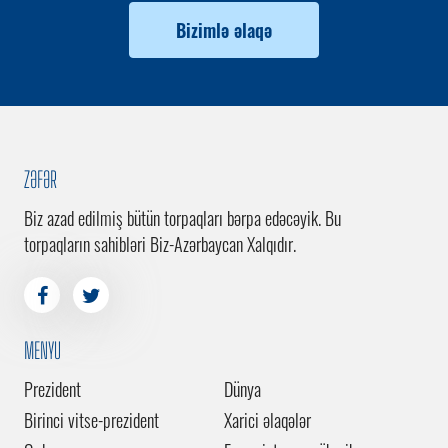
Bizimlə əlaqə
ZƏFƏR
Biz azad edilmiş bütün torpaqları bərpa edəcəyik. Bu
torpaqların sahibləri Biz-Azərbaycan Xalqıdır.
MENYU
Prezident
Dünya
Birinci vitse-prezident
Xarici əlaqələr