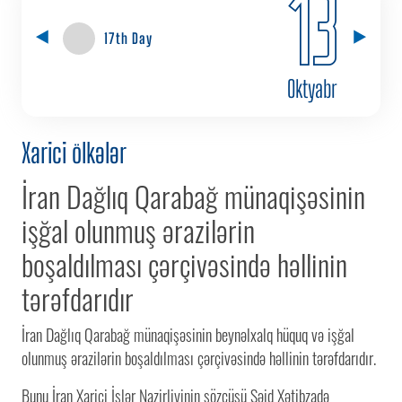
13
17th Day
Oktyabr
Xarici ölkələr
İran Dağlıq Qarabağ münaqişəsinin
işğal olunmuş ərazilərin
boşaldılması çərçivəsində həllinin
tərəfdarıdır
İran Dağlıq Qarabağ münaqişəsinin beynəlxalq hüquq və işğal
olunmuş ərazilərin boşaldılması çərçivəsində həllinin tərəfdarıdır.
Bunu İran Xarici İşlər Nazirliyinin sözçüsü Səid Xətibzadə