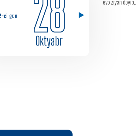
28
evə ziyan dəyib,.
2-ci gün
Oktyabr