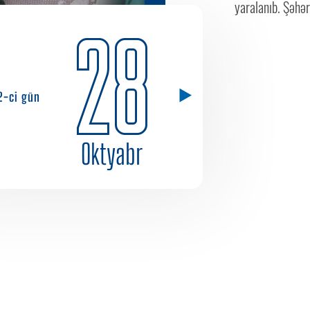
yaralanıb. Şəhər
28
2-ci gün
Oktyabr