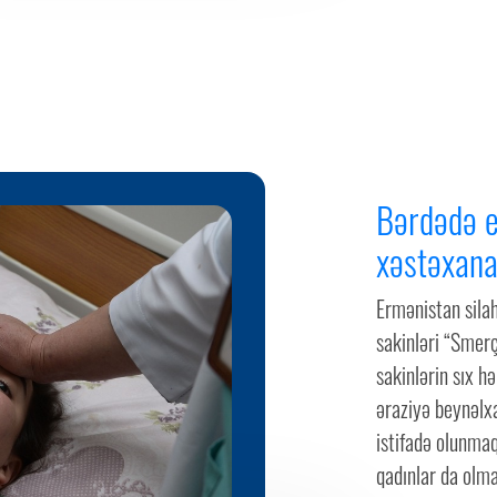
Bərdədə e
xəstəxana
Ermənistan sila
sakinləri “Smerç
sakinlərin sıx h
əraziyə beynəlx
istifadə olunmaq
qadınlar da olma