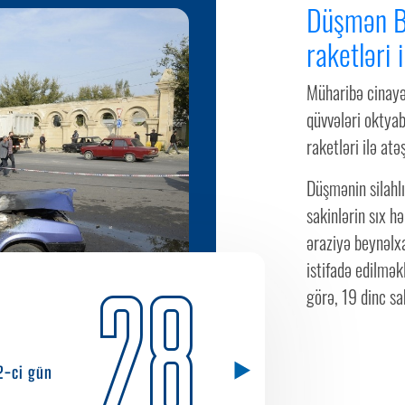
Düşmən B
raketləri 
Müharibə cinayə
qüvvələri oktya
raketləri ilə atə
Düşmənin silahlı
sakinlərin sıx h
əraziyə beynəlx
istifadə edilmək
28
görə, 19 dinc sa
2-ci gün