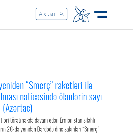
yenidən “Smerç” raketləri ilə
lması nəticəsində ölənlərin sayı
 (Azərtac)
tləri törətməkdə davam edən Ermənistan silahlı
brın 28-də yenidən Bərdədə dinc sakinləri “Smerç”