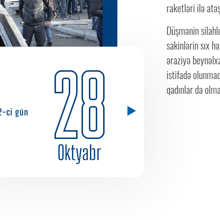
raketləri ilə atə
Düşmənin silahlı
sakinlərin sıx h
əraziyə beynəlx
28
istifadə olunmaq
qadınlar da olma
2-ci gün
Oktyabr