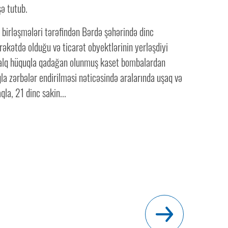
şə tutub.
 birləşmələri tərəfindən Bərdə şəhərində dinc
ərəkətdə olduğu və ticarət obyektlərinin yerləşdiyi
alq hüquqla qadağan olunmuş kaset bombalardan
la zərbələr endirilməsi nəticəsində aralarında uşaq və
qla, 21 dinc sakin...