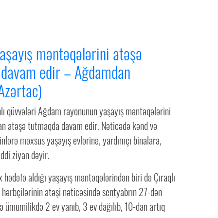
şayış məntəqələrini atəşə
 davam edir – Ağdamdan
Azərtac)
hlı qüvvələri Ağdam rayonunun yaşayış məntəqələrini
adan atəşə tutmaqda davam edir. Nəticədə kənd və
nlərə məxsus yaşayış evlərinə, yardımçı binalara,
ddi ziyan dəyir.
hədəfə aldığı yaşayış məntəqələrindən biri də Çıraqlı
 hərbçilərinin atəşi nəticəsində sentyabrın 27-dən
 ümumilikdə 2 ev yanıb, 3 ev dağılıb, 10-dan artıq