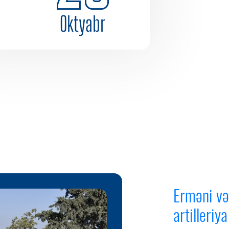
Oktyabr
Erməni vəh
artilleriy