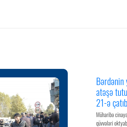
Bərdənin 
atəşə tutu
21-ə çatıb
Müharibə cinayə
qüvvələri oktya