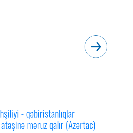
şiliyi - qəbiristanlıqlar
a atəşinə məruz qalır (Azərtac)