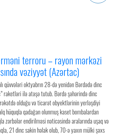
rməni terroru – rayon mərkəzi
sında vəziyyət (Azərtac)
hlı qüvvələri oktyabrın 28-də yenidən Bərdədə dinc
” raketləri ilə atəşə tutub. Bərdə şəhərində dinc
ərəkətdə olduğu və ticarət obyektlərinin yerləşdiyi
alq hüquqla qadağan olunmuş kaset bombalardan
la zərbələr endirilməsi nəticəsində aralarında uşaq və
qla, 21 dinc sakin həlak olub, 70-ə yaxın mülki şəxs