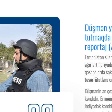
Düşmən ya
tutmaqda
reportaj (
Ermənistan sila
ağır artilleriy
qəsəbələrdə saki
təsərrüfatlara ci
Düşmənin ən çox 
kəndidir. Erməni
indiyədək kənddə