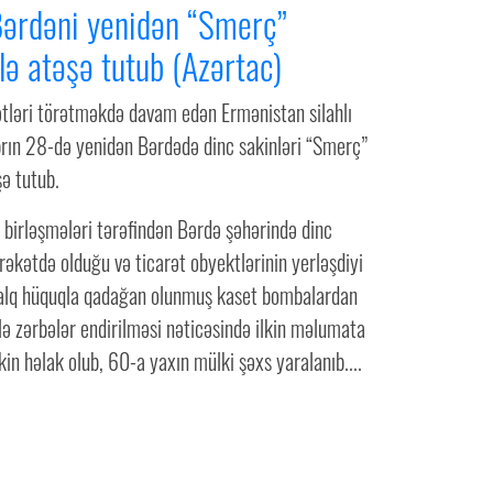
ərdəni yenidən “Smerç”
ilə atəşə tutub (Azərtac)
tləri törətməkdə davam edən Ermənistan silahlı
brın 28-də yenidən Bərdədə dinc sakinləri “Smerç”
şə tutub.
 birləşmələri tərəfindən Bərdə şəhərində dinc
ərəkətdə olduğu və ticarət obyektlərinin yerləşdiyi
alq hüquqla qadağan olunmuş kaset bombalardan
lə zərbələr endirilməsi nəticəsində ilkin məlumata
kin həlak olub, 60-a yaxın mülki şəxs yaralanıb....