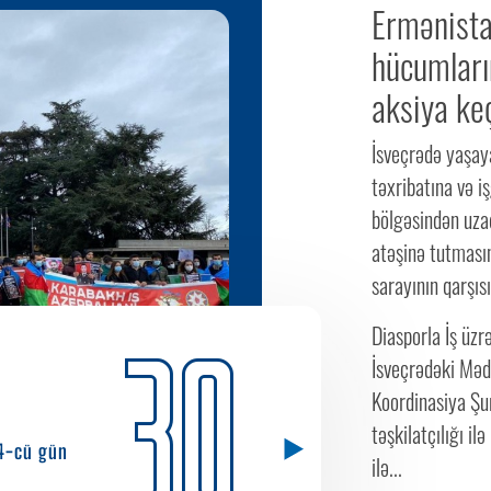
Ermənista
hücumları
aksiya keç
İsveçrədə yaşay
təxribatına və 
bölgəsindən uzaq
atəşinə tutmasın
sarayının qarşıs
Diasporla İş üzr
30
İsveçrədəki Məd
Koordinasiya Şu
təşkilatçılığı i
4-cü gün
ilə...