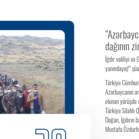
“Azərbayca
dağının zi
İğdır valiliyi v
yanındayıq!” şüar
Türkiyə Cümhuri
Azərbaycanın ər
olunan yürüşdə v
Türkiyə Silahlı 
Doğan, İğdırın 
Mustafa Özdurhan