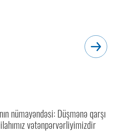
ının nümayəndəsi: Düşmənə qarşı
ilahımız vətənpərvərliyimizdir