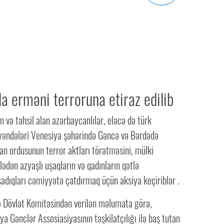
a erməni terroruna etiraz edilib
n və təhsil alan azərbaycanlılar, eləcə də türk
əndələri Venesiya şəhərində Gəncə və Bərdədə
an ordusunun terror aktları törətməsini, mülki
lədən azyaşlı uşaqların və qadınların qətlə
şadıqları cəmiyyətə çatdırmaq üçün aksiya keçiriblər .
rə Dövlət Komitəsindən verilən məlumata görə,
ya Gənclər Assosiasiyasının təşkilatçılığı ilə baş tutan