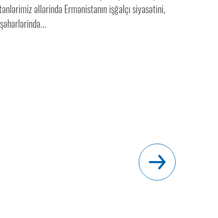
nlərimiz əllərində Ermənistanın işğalçı siyasətini,
əhərlərində...