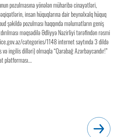
un pozulmasına yönələn müharibə cinayətləri,
əqiqətlərin, insan hüquqlarına dair beynəlxalq hüquq
bud şəkildə pozulması haqqında məlumatların geniş
dırılması məqsədilə Ədliyyə Nazirliyi tərəfindən rəsmi
ice.gov.az/categories/1148 internet saytında 3 dildə
 və ingilis dilləri) olmaqla “Qarabağ Azərbaycandır!”
t platforması...