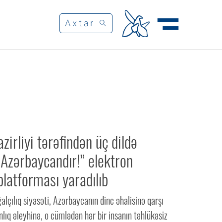
zirliyi tərəfindən üç dildə
Azərbaycandır!” elektron
latforması yaradılıb
alçılıq siyasəti, Azərbaycanın dinc əhalisinə qarşı
anlıq əleyhinə, o cümlədən hər bir insanın təhlükəsiz