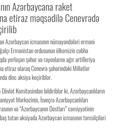
nın Azərbaycana raket
na etiraz məqsədilə Cenevrədə
irilib
an Azərbaycan icmasının nümayəndələri erməni
işğalçı Ermənistan ordusunun ölkəmizin cəbhə
da yerləşən şəhər və rayonlarını ağır artilleriya
a etiraz olaraq Cenevrə şəhərindəki Millətlər
ında dinc aksiya keçiriblər.
ə Dövlət Komitəsindən bildiriblər ki, Azərbaycanlıların
əniyyət Mərkəzinin, İsveçrə Azərbaycanlıları
rasının və “Azərbaycanın Dostları” cəmiyyətinin
lə baş tutan aksiyada Azərbaycan icmasının təmsilçiləri