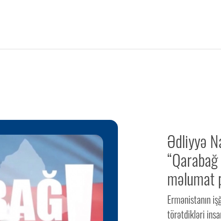
Ədliyyə Na
“Qarabağ 
məlumat p
Ermənistanın işğ
törətdikləri ins