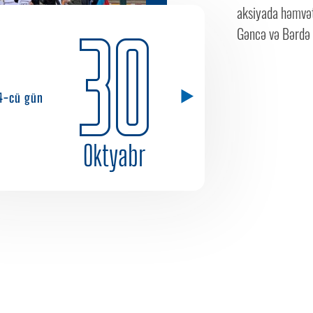
aksiyada həmvətə
30
Gəncə və Bərdə ş
4-cü gün
Oktyabr