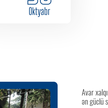
Oktyabr
Avar xalq
ən güclü s