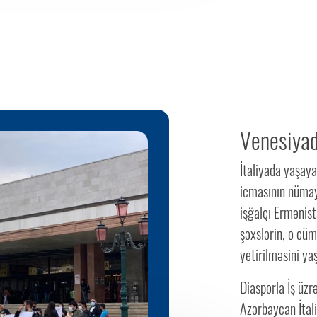
Venesiyad
İtaliyada yaşaya
icmasının nümay
işğalçı Ermənist
şəxslərin, o cüm
yetirilməsini ya
Diasporla İş üz
Azərbaycan İtali