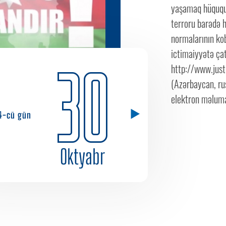
yaşamaq hüququn
terroru barədə h
normalarının ko
ictimaiyyətə çat
30
http://www.just
(Azərbaycan, rus
elektron məluma
4-cü gün
Oktyabr