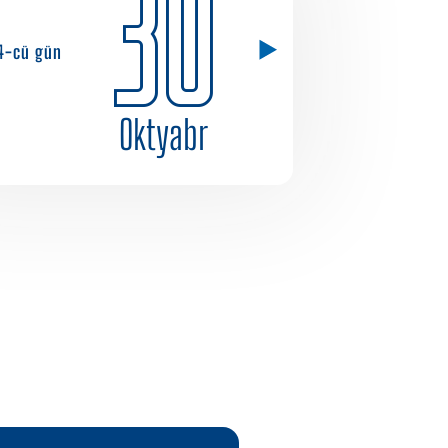
30
4-cü gün
Oktyabr