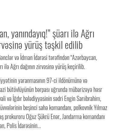
n, yanındayıq!” şüarı ilə Ağrı
rvəsinə yürüş təşkil edilib
ə Gənclər və İdman İdarəsi tərəfindən “Azərbaycan,
ı ilə Ağrı dağının zirvəsinə yürüş keçirilib.
yyətinin yaranmasının 97-ci ildönümünə və
azi bütövlüyünün bərpası uğrunda mübarizəyə həsr
ali və İğdır bələdiyyəsinin sədri Engin Sarıibrahim,
Qüvvələrinin beşinci sahə komandanı, polkovnik Yılmaz
baş prokuroru Oğuz Şükrü Enər, Jandarma komandanı
, Polis İdarəsinin...