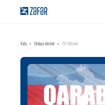
Xalq
Orduya dəstək
30 Oktyabr