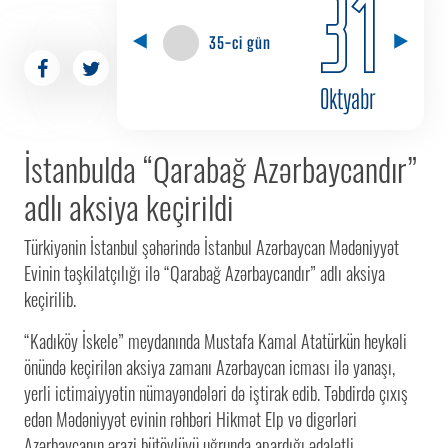
31
35-ci gün
Oktyabr
İstanbulda “Qarabağ Azərbaycandır”
adlı aksiya keçirildi
Türkiyənin İstanbul şəhərində İstanbul Azərbaycan Mədəniyyət
Evinin təşkilatçılığı ilə “Qarabağ Azərbaycandır” adlı aksiya
keçirilib.
“Kadıköy İskele” meydanında Mustafa Kamal Atatürkün heykəli
önündə keçirilən aksiya zamanı Azərbaycan icması ilə yanaşı,
yerli ictimaiyyətin nümayəndələri də iştirak edib. Təbdirdə çıxış
edən Mədəniyyət evinin rəhbəri Hikmət Elp və digərləri
Azərbaycanın ərazi bütövlüyü uğrunda apardığı ədalətli