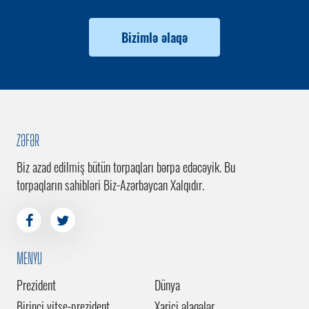
Bizimlə əlaqə
ZƏFƏR
Biz azad edilmiş bütün torpaqları bərpa edəcəyik. Bu
torpaqların sahibləri Biz-Azərbaycan Xalqıdır.
MENYU
Prezident
Dünya
Birinci vitse-prezident
Xarici əlaqələr