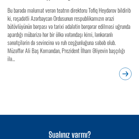
Bu barədə məlumat verən teatrın direktoru Tofiq Heydərov bildirib
ki, rəşadətli Azərbaycan Ordusunun respublikamızın ərazi
bütövlüyünün bərpası və tarixi ədalətin bərqərar edilməsi uğrunda
apardığı mübarizə hər bir ölkə vətəndaşı kimi, lənkəranlı
sənətçilərin də sevincinə və ruh coşğunluğuna səbəb olub.
Müzəffər Ali Baş Komandan, Prezident İlham Əliyevin başçılığı
ilə...
Sualınız varmı?