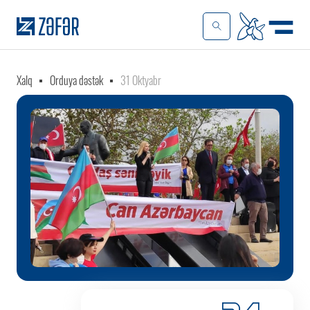
Xalq
Orduya dəstək
31 Oktyabr