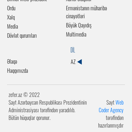
Ordu
Ermənistanın müharibə
cinayətləri
Xalq
Böyük Qayıdış
Media
Multimedia
Dövlət qurumları
DİL
Əlaqə
AZ
Haqqımızda
zefer.az ©️ 2022
Sayt Azərbaycan Respublikası Prezidentinin
Sayt
Web
Administrasiyası tərəfindən yaradılıb.
Coder Agency
Bütün hüquqlar qorunur.
tərəfindən
hazırlanmışdır