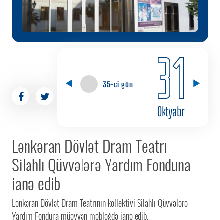
31
35-ci gün
Oktyabr
Lənkəran Dövlət Dram Teatrı
Silahlı Qüvvələrə Yardım Fonduna
ianə edib
Lənkəran Dövlət Dram Teatrının kollektivi Silahlı Qüvvələrə
Yardım Fonduna müəyyən məbləğdə ianə edib.