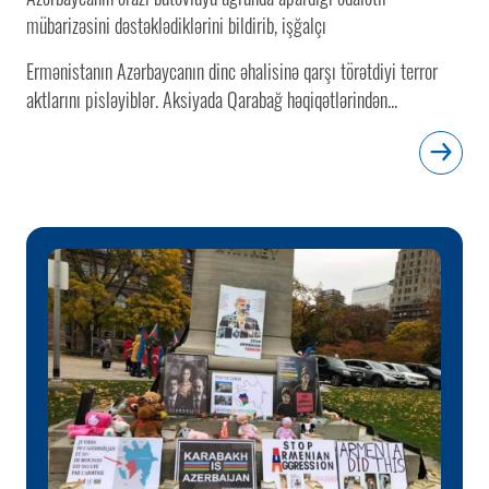
mübarizəsini dəstəklədiklərini bildirib, işğalçı
Ermənistanın Azərbaycanın dinc əhalisinə qarşı törətdiyi terror
aktlarını pisləyiblər. Aksiyada Qarabağ həqiqətlərindən...