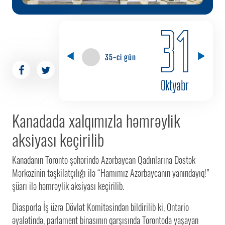
31
35-ci gün
Oktyabr
Kanadada xalqımızla həmrəylik
aksiyası keçirilib
Kanadanın Toronto şəhərində Azərbaycan Qadınlarına Dəstək
Mərkəzinin təşkilatçılığı ilə “Hamımız Azərbaycanın yanındayıq!”
şüarı ilə həmrəylik aksiyası keçirilib.
Diasporla İş üzrə Dövlət Komitəsindən bildirilib ki, Ontario
əyalətində, parlament binasının qarşısında Torontoda yaşayan