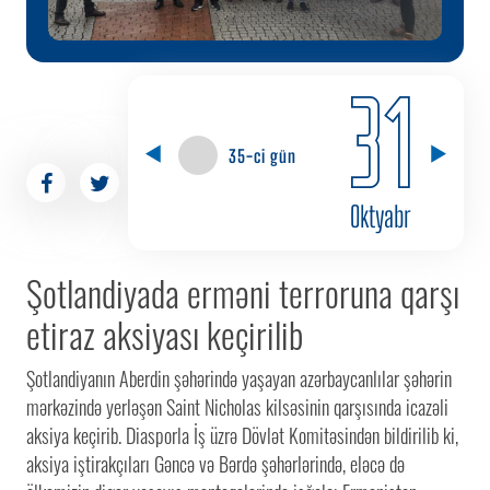
31
35-ci gün
Oktyabr
Şotlandiyada erməni terroruna qarşı
etiraz aksiyası keçirilib
Şotlandiyanın Aberdin şəhərində yaşayan azərbaycanlılar şəhərin
mərkəzində yerləşən Saint Nicholas kilsəsinin qarşısında icazəli
aksiya keçirib. Diasporla İş üzrə Dövlət Komitəsindən bildirilib ki,
aksiya iştirakçıları Gəncə və Bərdə şəhərlərində, eləcə də