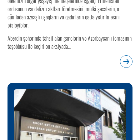
ölkəmizin digər yaşayış məntəqələrində işğalçı Ermənistan
ordusunun vandalizm aktları törətməsini, mülki şəxslərin, o
cümlədən azyaşlı uşaqların və qadınların qətlə yetirilməsini
pisləyiblər.
Aberdin şəhərində təhsil alan gənclərin və Azərbaycanlı icmasının
təşəbbüsü ilə keçirilən aksiyada...