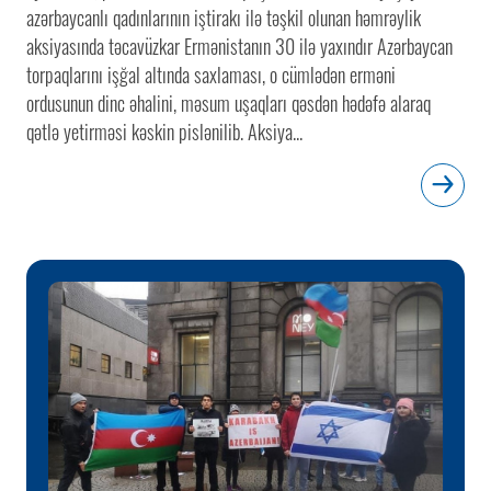
azərbaycanlı qadınlarının iştirakı ilə təşkil olunan həmrəylik
aksiyasında təcavüzkar Ermənistanın 30 ilə yaxındır Azərbaycan
torpaqlarını işğal altında saxlaması, o cümlədən erməni
ordusunun dinc əhalini, məsum uşaqları qəsdən hədəfə alaraq
qətlə yetirməsi kəskin pislənilib. Aksiya...