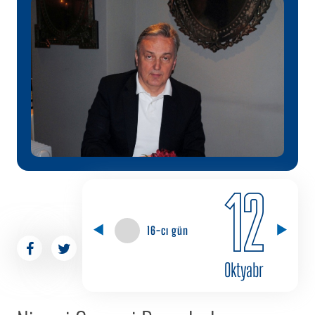
12
16-cı gün
Oktyabr