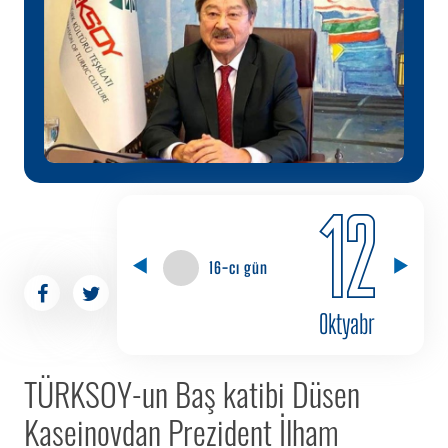
12
16-cı gün
Oktyabr
TÜRKSOY-un Baş katibi Düsen
Kaseinovdan Prezident İlham