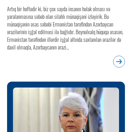
Artıq bir həftədir ki, biz çox sayda insanın həlak olması və
yaralanmasına səbəb olan silahlı münaqişəni izləyirik. Bu
münaqişənin əsas səbəbi Ermənistan tərəfindən Azərbaycan
ərazilərinin işğal edilməsi ilə bağlıdır. Beynəlxalq hüquqa əsasən,
Ermənistan tərəfindən illərdir işğal altında saxlanılan ərazilər də
daxil olmaqla, Azərbaycanın ərazi...