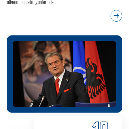
ölkənin bu çətin günlərində...