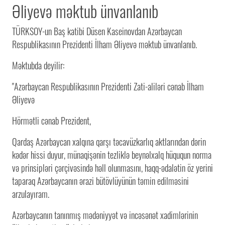
Əliyevə məktub ünvanlanıb
TÜRKSOY-un Baş katibi Düsen Kaseinovdan Azərbaycan
Respublikasının Prezidenti İlham Əliyevə məktub ünvanlanıb.
Məktubda deyilir:
"Azərbaycan Respublikasının Prezidenti Zati-aliləri cənab İlham
Əliyevə
Hörmətli cənab Prezident,
Qardaş Azərbaycan xalqına qarşı təcavüzkarlıq aktlarından dərin
kədər hissi duyur, münaqişənin tezliklə beynəlxalq hüququn norma
və prinsipləri çərçivəsində həll olunmasını, haqq-ədalətin öz yerini
taparaq Azərbaycanın ərazi bütövlüyünün təmin edilməsini
arzulayıram.
Azərbaycanın tanınmış mədəniyyət və incəsənət xadimlərinin