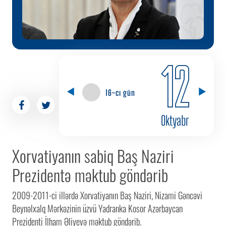
12
16-cı gün
Oktyabr
Xorvatiyanın sabiq Baş Naziri
Prezidentə məktub göndərib
2009-2011-ci illərdə Xorvatiyanın Baş Naziri, Nizami Gəncəvi
Beynəlxalq Mərkəzinin üzvü Yadranka Kosor Azərbaycan
Prezidenti İlham Əliyevə məktub göndərib.