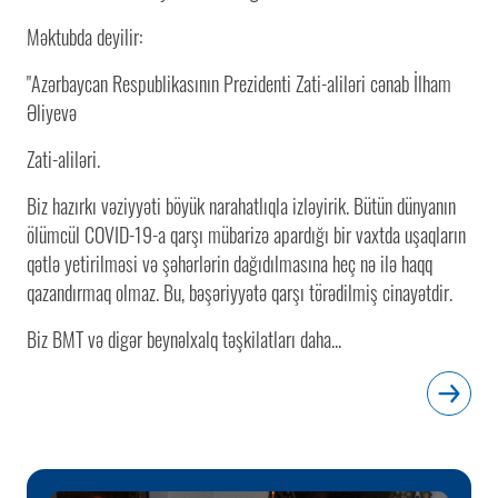
Məktubda deyilir:
"Azərbaycan Respublikasının Prezidenti Zati-aliləri cənab İlham
Əliyevə
Zati-aliləri.
Biz hazırkı vəziyyəti böyük narahatlıqla izləyirik. Bütün dünyanın
ölümcül COVID-19-a qarşı mübarizə apardığı bir vaxtda uşaqların
qətlə yetirilməsi və şəhərlərin dağıdılmasına heç nə ilə haqq
qazandırmaq olmaz. Bu, bəşəriyyətə qarşı törədilmiş cinayətdir.
Biz BMT və digər beynəlxalq təşkilatları daha...