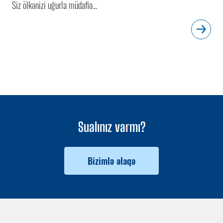
Siz ölkənizi uğurla müdafiə...
Sualınız varmı?
Bizimlə əlaqə