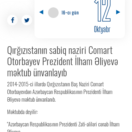
12
16-cı gün
Oktyabr
Qırğızıstanın sabiq naziri Comart
Otorbayev Prezident İlham Əliyevə
məktub ünvanlayıb
2014-2015-ci illərdə Qırğızıstanın Baş Naziri Comart
Otorbayevdən Azərbaycan Respublikasının Prezidenti İlham
Əliyevə məktub ünvanlanıb.
Məktubda deyilir:
"Azərbaycan Respublikasının Prezidenti Zati-aliləri cənab İlham
Əliyevə