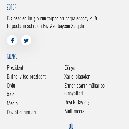
ZƏFƏR
Biz azad edilmiş bütün torpaqları bərpa edəcəyik. Bu
torpaqların sahibləri Biz-Azərbaycan Xalqıdır.
MENYU
Prezident
Dünya
Birinci vitse-prezident
Xarici əlaqələr
Ordu
Ermənistanın müharibə
cinayətləri
Xalq
Böyük Qayıdış
Media
Multimedia
Dövlət qurumları
DİL