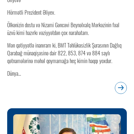
Hörmətli Prezident Əliyev.
Ölkənizin dostu və Nizami Gəncəvi Beynəlxalq Mərkəzinin fəal
üzvü kimi hazırkı vəziyyətdən çox narahatam.
Mən qətiyyətlə inanıram ki, BMT Təhlükəsizlik Şurasının Dağlıq
Qarabağ münaqişəsinə dair 822, 853, 874 və 884 saylı
qətnamələrinə məhəl qoymamağa heç kimin haqqı yoxdur.
Dünya...