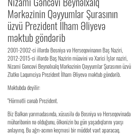
Nizami Gəncəvi Beynəlxalq
Mərkəzinin Qəyyumlar Şurasının
üzvü Prezident İlham Əliyevə
məktub göndərib
2001-2002-ci illərdə Bosniya və Herseqovinanın Baş Naziri,
2012-2015-ci illərdə Baş Nazirin müavini və Xarici İşlər naziri,
Nizami Gəncəvi Beynəlxalq Mərkəzinin Qəyyumlar Şurasının üzvü
Zlatko Laqumciya Prezident İlham Əliyevə məktub göndərib.
Məktubda deyilir:
"Hörmətli cənab Prezident.
Biz Balkan yarımadasında, xüsusilə də Bosniya və Herseqovinada
müharibənin nə olduğunu, ölkənizin bu gün yaşadıqlarını yaxşı
anlayırıq. Bu ağrı-acının keçməsi bir müddət vaxt aparacaq.