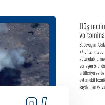
Düşmənin 
və təminat
Suqovuşan-Ağdə
77-ci tank tabor
götürülüb. Ermən
yerləşən 5-ci da
artilleriya zərb
avtomobil texnik
sayda ölən və ya