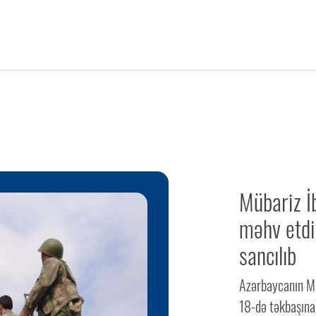
Mübariz İ
məhv etdi
sancılıb
Azərbaycanın Mi
18-də təkbaşına