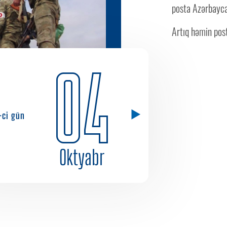
posta Azərbayca
Artıq həmin pos
04
-ci gün
Oktyabr