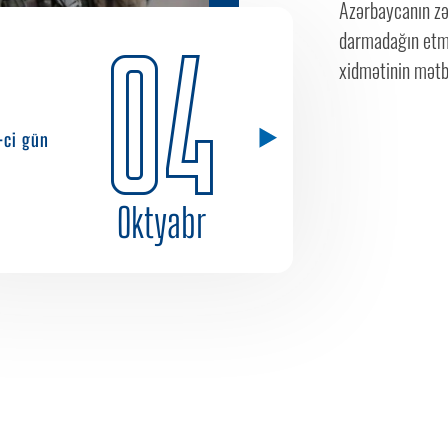
Azərbaycanın zə
darmadağın etmə
04
xidmətinin mətbu
-ci gün
Oktyabr