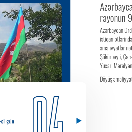
Azərbayca
rayonun 9
Azərbaycan Ord
istiqamətlərində
əməliyyatlar nət
Şükürbəyli, Çər
Yuxarı Maralyan 
Döyüş əməliyyat
04
-ci gün