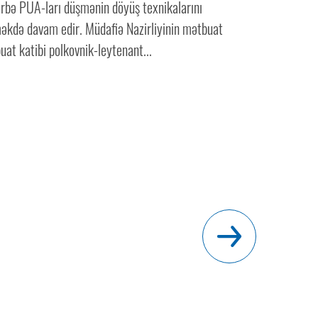
rbə PUA-ları düşmənin döyüş texnikalarını
kdə davam edir. Müdafiə Nazirliyinin mətbuat
at katibi polkovnik-leytenant...