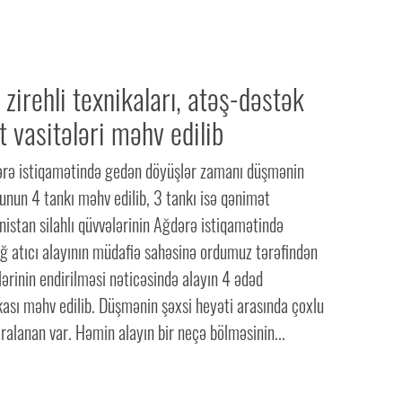
zirehli texnikaları, atəş-dəstək
 vasitələri məhv edilib
rə istiqamətində gedən döyüşlər zamanı düşmənin
unun 4 tankı məhv edilib, 3 tankı isə qənimət
istan silahlı qüvvələrinin Ağdərə istiqamətində
ğ atıcı alayının müdafiə sahəsinə ordumuz tərəfindən
ələrinin endirilməsi nəticəsində alayın 4 ədəd
ası məhv edilib. Düşmənin şəxsi heyəti arasında çoxlu
ralanan var. Həmin alayın bir neçə bölməsinin...