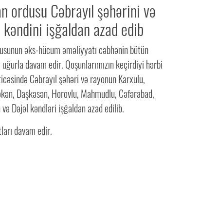
n ordusu Cəbrayıl şəhərini və
 kəndini işğaldan azad edib
usunun əks-hücum əməliyyatı cəbhənin bütün
 uğurla davam edir. Qoşunlarımızın keçirdiyi hərbi
icəsində Cəbrayıl şəhəri və rayonun Karxulu,
əkən, Daşkəsən, Horovlu, Mahmudlu, Cəfərabad,
və Dəjəl kəndləri işğaldan azad edilib.
ları davam edir.