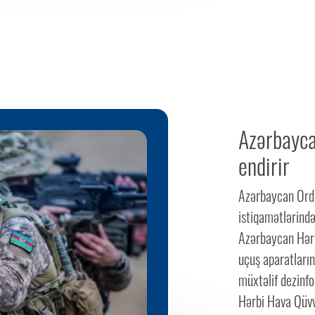
Azərbayca
endirir
Azərbaycan Ord
istiqamətlərind
Azərbaycan Hərb
uçuş aparatların
müxtəlif dezinfo
Hərbi Hava Qüvv