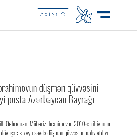
brahimovun düşmən qüvvəsini
yi posta Azərbaycan Bayrağı
lli Qəhrəmanı Mübariz İbrahimovun 2010-cu il iyunun
 döyüşərək xeyli sayda düşmən qüvvəsini məhv etdiyi