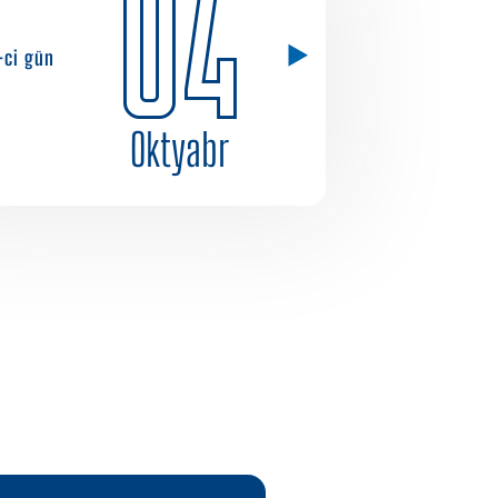
04
-ci gün
Oktyabr