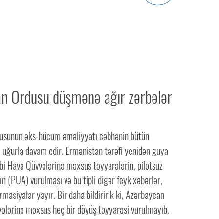
n Ordusu düşmənə ağır zərbələr
usunun əks-hücum əməliyyatı cəbhənin bütün
ə uğurla davam edir. Ermənistan tərəfi yenidən guya
i Hava Qüvvələrinə məxsus təyyarələrin, pilotsuz
ın (PUA) vurulması və bu tipli digər feyk xəbərlər,
rmasiyalar yayır. Bir daha bildiririk ki, Azərbaycan
ələrinə məxsus heç bir döyüş təyyarəsi vurulmayıb.