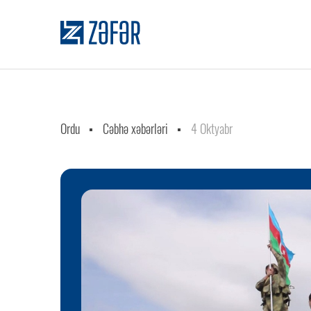
Ordu
Cəbhə xəbərləri
4 Oktyabr