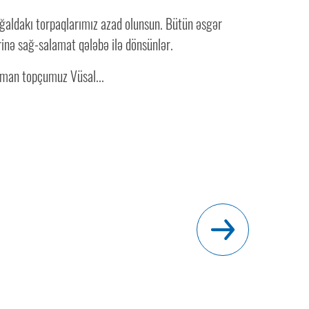
şğaldakı torpaqlarımız azad olunsun. Bütün əsgər
rinə sağ-salamat qələbə ilə dönsünlər.
əman topçumuz Vüsal...