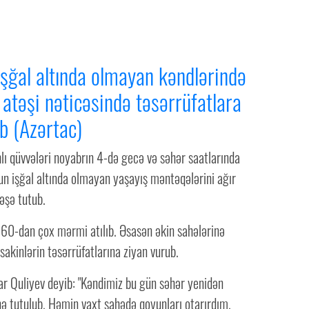
şğal altında olmayan kəndlərində
a atəşi nəticəsində təsərrüfatlara
b (Azərtac)
lı qüvvələri noyabrın 4-də gecə və səhər saatlarında
 işğal altında olmayan yaşayış məntəqələrini ağır
təşə tutub.
 60-dan çox mərmi atılıb. Əsasən əkin sahələrinə
akinlərin təsərrüfatlarına ziyan vurub.
ar Quliyev deyib: "Kəndimiz bu gün səhər yenidən
inə tutulub. Həmin vaxt sahədə qoyunları otarırdım.