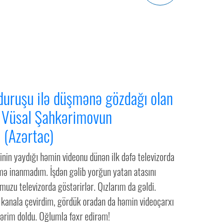
uruşu ilə düşmənə gözdağı olan
 Vüsal Şahkərimovun
 (Azərtac)
inin yaydığı həmin videonu dünən ilk dəfə televizorda
imə inanmadım. İşdən gəlib yorğun yatan atasını
muzu televizorda göstərirlər. Qızlarım da gəldi.
r kanala çevirdim, gördük oradan da həmin videoçarxı
lərim doldu. Oğlumla fəxr edirəm!