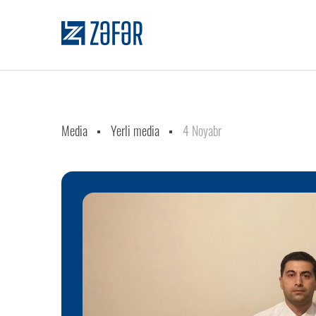
Media
Yerli media
4 Noyabr