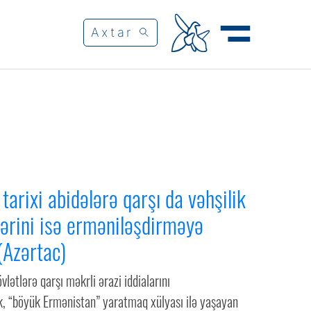
tarixi abidələrə qarşı da vəhşilik
lərini isə erməniləşdirməyə
 (Azərtac)
vlətlərə qarşı məkrli ərazi iddialarını
, “böyük Ermənistan” yaratmaq xülyası ilə yaşayan