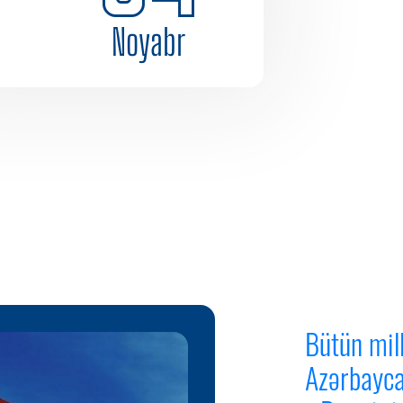
Noyabr
Bütün mil
Azərbayca