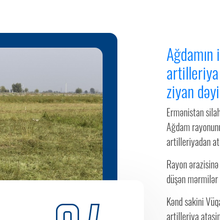
Ağdamın i
artilleriy
ziyan dəyi
Ermənistan silah
Ağdam rayonunun
artilleriyadan a
Rayon ərazisinə
düşən mərmilər s
Kənd sakini Vüq
artilleriya atəş