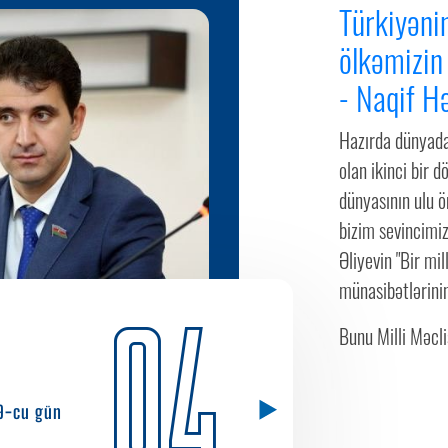
Türkiyəni
ölkəmizin 
- Naqif H
Hazırda dünyada
olan ikinci bir
dünyasının ulu 
bizim sevincimiz
Əliyevin "Bir mi
münasibətlərinin
04
Bunu Milli Məclis
9-cu gün