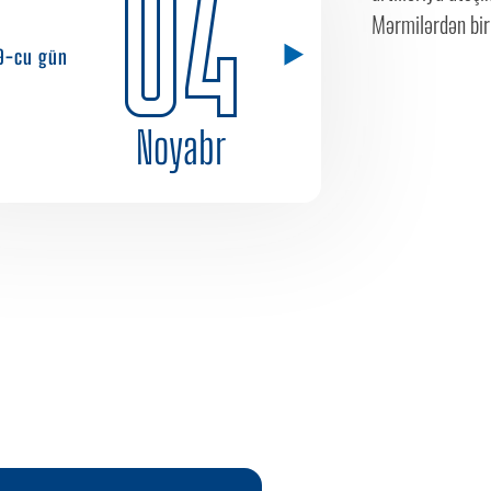
04
Mərmilərdən biri
9-cu gün
Noyabr