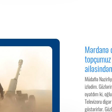
Mərdanə d
topçumuz
ailəsindən
Müdafiə Nazirliy
izlədim. Gözlər
oyatdım ki, oğlu
Televizoru digə
göstərirlər. Göz