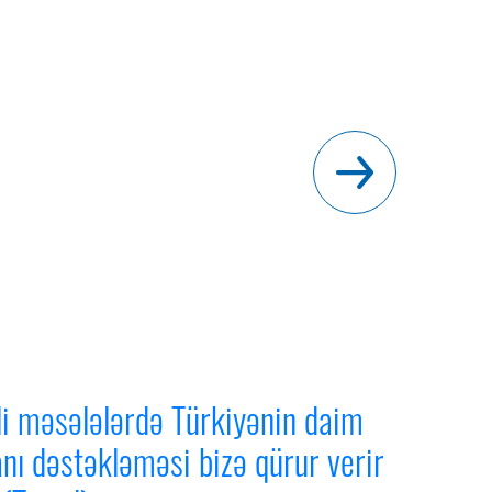
li məsələlərdə Türkiyənin daim
nı dəstəkləməsi bizə qürur verir