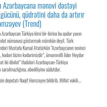
n Azərbaycana mənəvi dəstəyi
gücünü, qüdrətini daha da artırır
əmzəyev (Trend)
 Azərbaycan Türkiyə kimi bir-birinə bu qədər yaxın
 dövlət nümunəsi göstərmək mümkün deyil. Türk
öndəri Mustafa Kamal Atatürkün "Azərbaycanın sevinci
, kədəri bizim kədərimizdir”, ümummilli lider Heydər
llət iki dövlət” ifadələri Azərbaycan-Türkiyə
 sarsılmazlığına, əbədiliyinə südutdur.
in deputatı Naqif Həmzəyev bildirib. Millət vəkili...