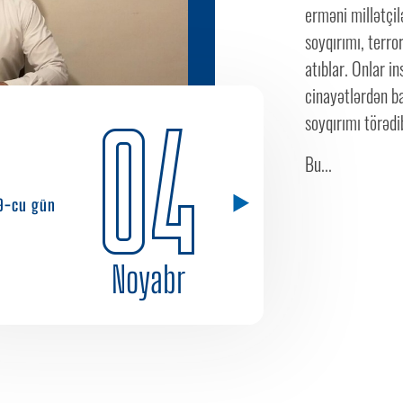
erməni millətçil
soyqırımı, terror
atıblar. Onlar i
cinayətlərdən b
04
soyqırımı törədi
Bu...
9-cu gün
Noyabr