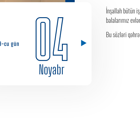
İnşallah bütün i
04
balalarımız evlə
Bu sözləri qəhr
9-cu gün
Noyabr