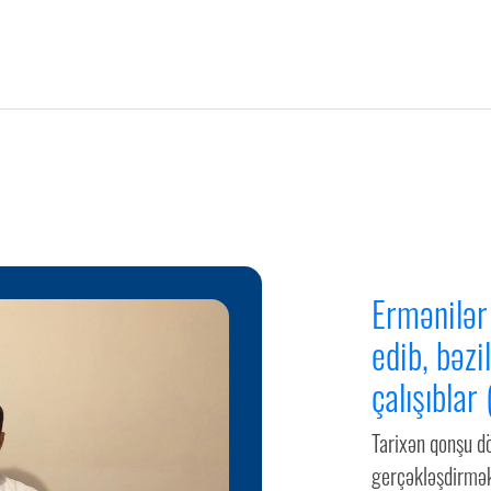
Ermənilər 
edib, bəzi
çalışıblar
Tarixən qonşu dö
gerçəkləşdirmək