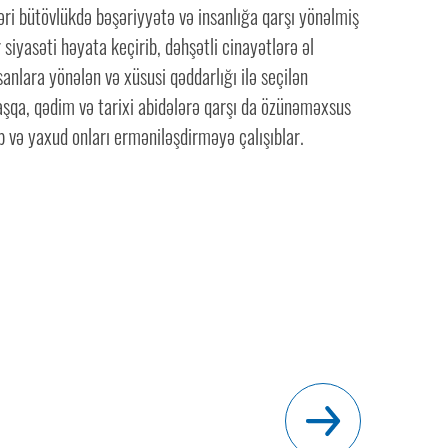
əri bütövlükdə bəşəriyyətə və insanlığa qarşı yönəlmiş
 siyasəti həyata keçirib, dəhşətli cinayətlərə əl
nsanlara yönələn və xüsusi qəddarlığı ilə seçilən
aşqa, qədim və tarixi abidələrə qarşı da özünəməxsus
b və yaxud onları erməniləşdirməyə çalışıblar.