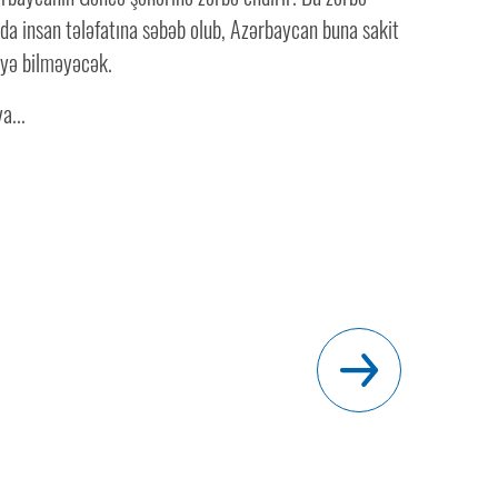
nda insan tələfatına səbəb olub, Azərbaycan buna sakit
yə bilməyəcək.
a...