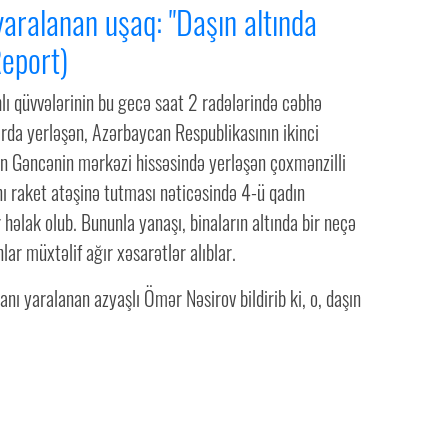
aralanan uşaq: "Daşın altında
Report)
lı qüvvələrinin bu gecə saat 2 radələrində cəbhə
rda yerləşən, Azərbaycan Respublikasının ikinci
an Gəncənin mərkəzi hissəsində yerləşən çoxmənzilli
nı raket atəşinə tutması nəticəsində 4-ü qadın
 həlak olub. Bununla yanaşı, binaların altında bir neçə
nlar müxtəlif ağır xəsarətlər alıblar.
nı yaralanan azyaşlı Ömər Nəsirov bildirib ki, o, daşın