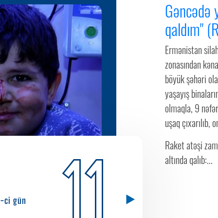
Gəncədə y
qaldım" (
Ermənistan silah
zonasından kəna
böyük şəhəri ol
yaşayış binaları
olmaqla, 9 nəfər
uşaq çıxarılıb, o
Raket atəşi zama
11
altında qalıb:...
5-ci gün