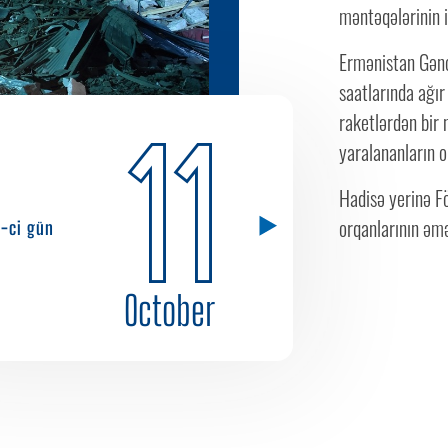
məntəqələrinin 
Ermənistan Gəncə
saatlarında ağır
raketlərdən bir 
11
yaralananların ol
Hadisə yerinə F
orqanlarının əmək
5-ci gün
October