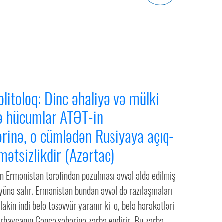
olitoloq: Dinc əhaliyə və mülki
ə hücumlar ATƏT-in
rinə, o cümlədən Rusiyaya açıq-
mətsizlikdir (Azərtac)
n Ermənistan tərəfindən pozulması əvvəl əldə edilmiş
yünə salır. Ermənistan bundan əvvəl də razılaşmaları
lakin indi belə təsəvvür yaranır ki, o, belə hərəkətləri
ərbaycanın Gəncə şəhərinə zərbə endirir. Bu zərbə