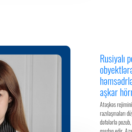
Rusiyalı p
obyektlər
həmsədrlə
aşkar hör
Atəşkəs rejimini
razılaşmaları dü
dəfələrlə pozub, 
qəsdən edir, Az