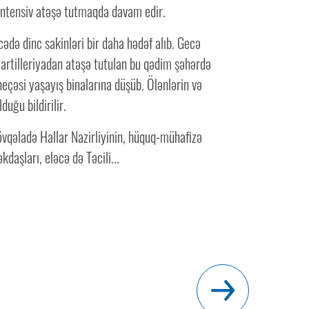
intensiv atəşə tutmaqda davam edir.
də dinc sakinləri bir daha hədəf alıb. Gecə
 artilleriyadan atəşə tutulan bu qədim şəhərdə
neçəsi yaşayış binalarına düşüb. Ölənlərin və
duğu bildirilir.
övqəladə Hallar Nazirliyinin, hüquq-mühafizə
daşları, eləcə də Təcili...