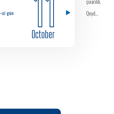
11
çıxarılıb.
Qeyd...
5-ci gün
October