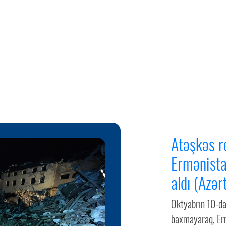
Atəşkəs r
Ermənista
aldı (Azər
Oktyabrın 10-da
baxmayaraq, Erm