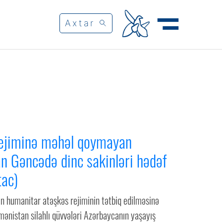
ejiminə məhəl qoymayan
n Gəncədə dinc sakinləri hədəf
tac)
n humanitar atəşkəs rejiminin tətbiq edilməsinə
ənistan silahlı qüvvələri Azərbaycanın yaşayış