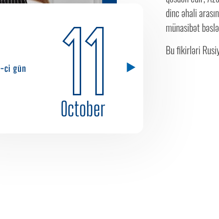
dinc əhali arası
11
münasibət bəslə
Bu fikirləri Rusiy
5-ci gün
October