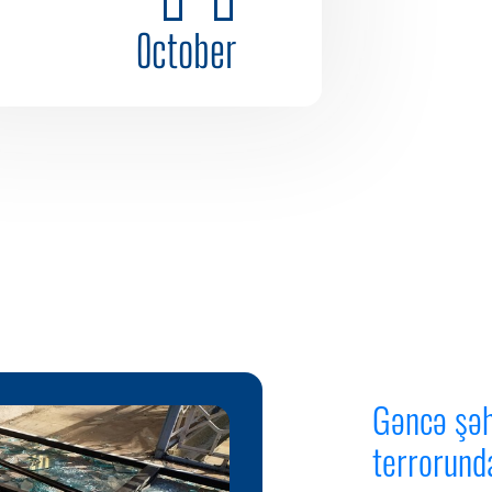
October
Gəncə şəh
terrorund