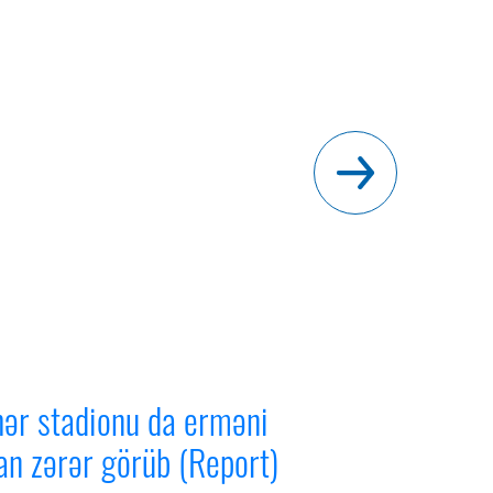
ər stadionu da erməni
an zərər görüb (Report)