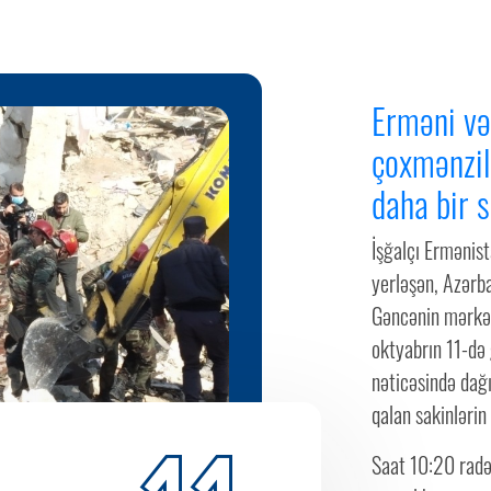
Erməni vəh
çoxmənzill
daha bir s
İşğalçı Ermənist
yerləşən, Azərba
Gəncənin mərkəz
oktyabrın 11-də
nəticəsində dağı
qalan sakinlərin 
Saat 10:20 radəl