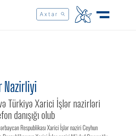
r Nazirliyi
ə Türkiyə Xarici İşlər nazirləri
efon danışığı olub
ərbaycan Respublikası Xarici İşlər naziri Ceyhun