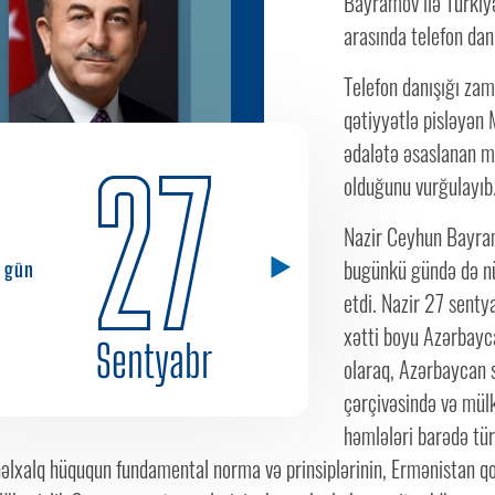
Bayramov ilə Türkiyə
arasında telefon dan
Telefon danışığı zam
qətiyyətlə pisləyən
ədalətə əsaslanan m
27
olduğunu vurğulayıb
Nazir Ceyhun Bayram
bugünkü gündə də nü
i gün
etdi. Nazir 27 senty
xətti boyu Azərbayc
Sentyabr
olaraq, Azərbaycan s
çərçivəsində və mül
həmlələri barədə tü
əlxalq hüququn fundamental norma və prinsiplərinin, Ermənistan qo