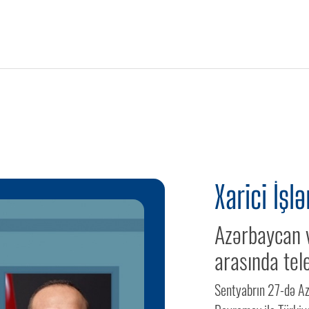
Xarici İşlə
Azərbaycan v
arasında tel
Sentyabrın 27-də Az