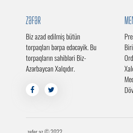
ZƏFƏR
ME
Biz azad edilmiş bütün
Pre
torpaqları bərpa edəcəyik. Bu
Bir
torpaqların sahibləri Biz-
Or
Azərbaycan Xalqıdır.
Xal
Me
Döv
zefer.az ©️ 2022