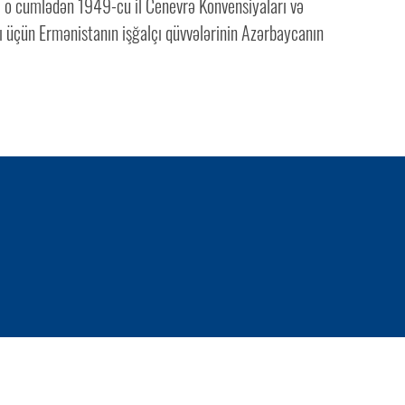
, o cümlədən 1949-cu il Cenevrə Konvensiyaları və
sı üçün Ermənistanın işğalçı qüvvələrinin Azərbaycanın