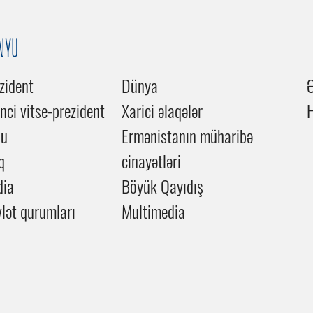
NYU
zident
Dünya
inci vitse-prezident
Xarici əlaqələr
du
Ermənistanın müharibə
q
cinayətləri
dia
Böyük Qayıdış
lət qurumları
Multimedia