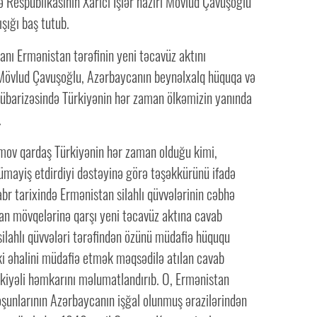
 Respublikasının Xarici İşlər naziri Mövlud Çavuşoğlu
ışığı baş tutub.
anı Ermənistan tərəfinin yeni təcavüz aktını
 Mövlud Çavuşoğlu, Azərbaycanın beynəlxalq hüquqa və
übarizəsində Türkiyənin hər zaman ölkəmizin yanında
.
ov qardaş Türkiyənin hər zaman olduğu kimi,
mayiş etdirdiyi dəstəyinə görə təşəkkürünü ifadə
abr tarixində Ermənistan silahlı qüvvələrinin cəbhə
an mövqelərinə qarşı yeni təcavüz aktına cavab
ilahlı qüvvələri tərəfindən özünü müdafiə hüququ
ki əhalini müdafiə etmək məqsədilə atılan cavab
rkiyəli həmkarını məlumatlandırıb. O, Ermənistan
şunlarının Azərbaycanın işğal olunmuş ərazilərindən