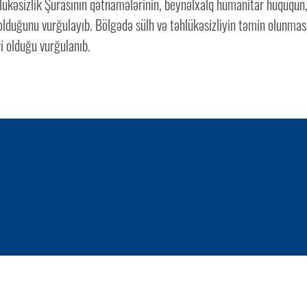
lükəsizlik Şurasının qətnamələrinin, beynəlxalq humanitar hüququn
 olduğunu vurğulayıb. Bölgədə sülh və təhlükəsizliyin təmin olunma
i olduğu vurğulanıb.
1 / 0