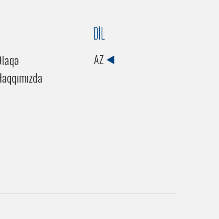
DİL
Əlaqə
AZ
Haqqımızda