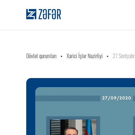
Dövlət qurumları
Xarici İşlər Nazirliyi
27 Sentyabr