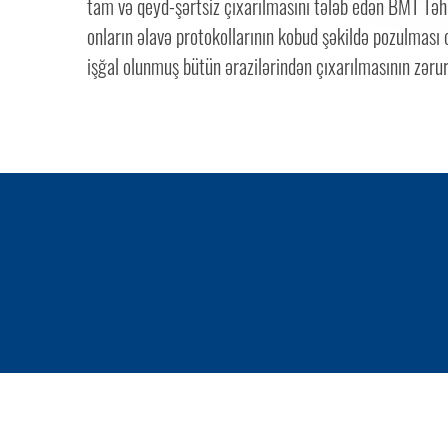
tam və qeyd-şərtsiz çıxarılmasını tələb edən BMT Təh
onların əlavə protokollarının kobud şəkildə pozulması
işğal olunmuş bütün ərazilərindən çıxarılmasının zərur