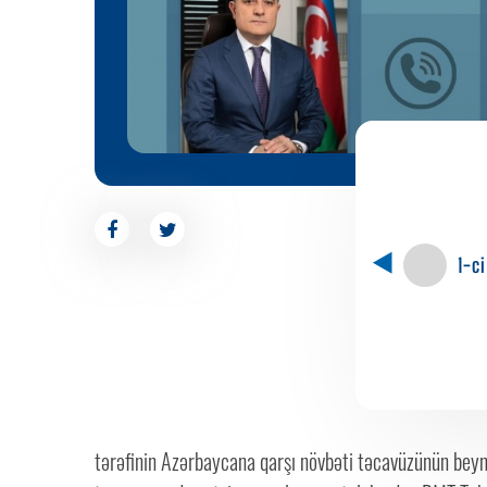
1-c
tərəfinin Azərbaycana qarşı növbəti təcavüzünün beyn