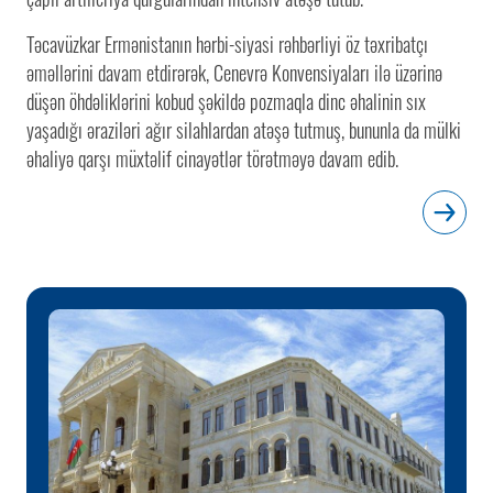
Təcavüzkar Ermənistanın hərbi-siyasi rəhbərliyi öz təxribatçı
əməllərini davam etdirərək, Cenevrə Konvensiyaları ilə üzərinə
düşən öhdəliklərini kobud şəkildə pozmaqla dinc əhalinin sıx
yaşadığı əraziləri ağır silahlardan atəşə tutmuş, bununla da mülki
əhaliyə qarşı müxtəlif cinayətlər törətməyə davam edib.