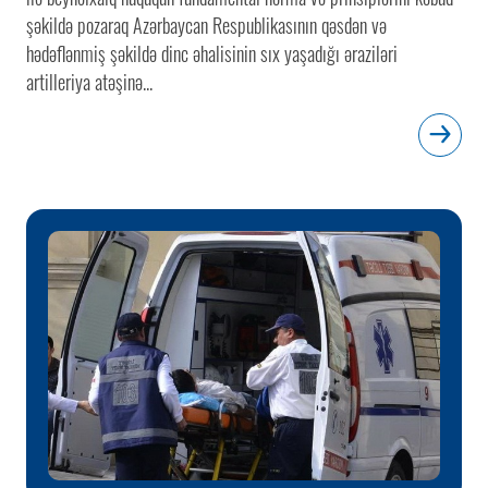
şəkildə pozaraq Azərbaycan Respublikasının qəsdən və
hədəflənmiş şəkildə dinc əhalisinin sıx yaşadığı əraziləri
artilleriya atəşinə...