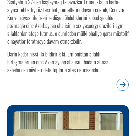
Sentyabrın 27-dən başlayaraq təcavüzkar Ermənistanın hərbi-
siyasi rəhbərliyi öz təxribatçı əməllərini davam edərək, Cenevrə
Konvensiyası ilə üzərinə düşən öhdəliklərini kobud şəkildə
pozmaqla dinc Azərbaycan əhalisinin sıx yaşadığı əraziləri ağır
silahlardan atəşə tutmuş, o cümlədən mülki əhaliyə qarşı müxtəlif
cinayətlər törətməyə davam etməkdədir.
Dərin kədər hissi ilə bildiririk ki, Ermənistan silahlı
birləşmələrinin dinc Azərnaycan əhalisini hədəfə alması
səbəbindən növbəti dəfə toplarla atəş nəticəsində...