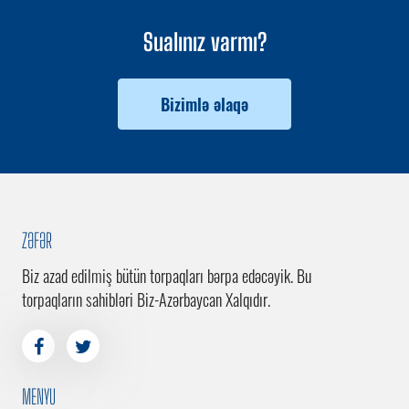
Sualınız varmı?
Bizimlə əlaqə
ZƏFƏR
Biz azad edilmiş bütün torpaqları bərpa edəcəyik. Bu
torpaqların sahibləri Biz-Azərbaycan Xalqıdır.
MENYU