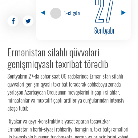
27
1-ci gün
Sentyabr
Ermənistan silahlı qüvvələri
genişmiqyaslı təxribat törədib
Sentyabrın 27-də səhər saat 06 radələrində Ermənistan silahlı
qüvvələri genişmiqyaslı təxribat törədərək cəbhəboyu zonada
yerləşən Azərbaycan Ordusunun mövqelərini iriçaplı silahlar,
minaatanlar və müxtəlif çaplı artilleriya qurğularından intensiv
atəşə tutub.
Riyakar və qeyri-konstruktiv siyasət aparan təcavüzkar
Ermənistanın hərbi-siyasi rəhbərliyi həmçinin, təxribatçı əməlləri
ilə beynəlxalq hüququn fundamental norma və prinsiplərini kobud