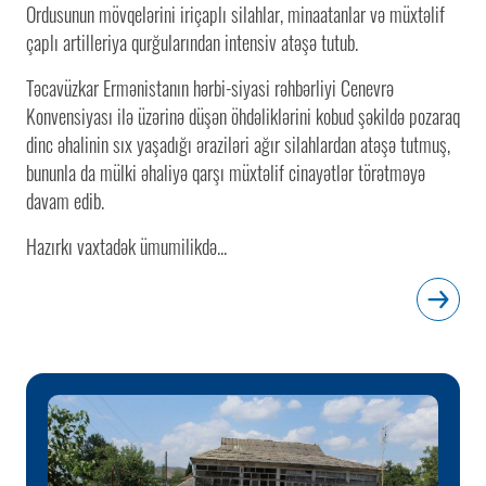
Ordusunun mövqelərini iriçaplı silahlar, minaatanlar və müxtəlif
çaplı artilleriya qurğularından intensiv atəşə tutub.
Təcavüzkar Ermənistanın hərbi-siyasi rəhbərliyi Cenevrə
Konvensiyası ilə üzərinə düşən öhdəliklərini kobud şəkildə pozaraq
dinc əhalinin sıx yaşadığı əraziləri ağır silahlardan atəşə tutmuş,
bununla da mülki əhaliyə qarşı müxtəlif cinayətlər törətməyə
davam edib.
Hazırkı vaxtadək ümumilikdə...