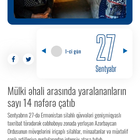
27
1-ci gün
Sentyabr
Mülki əhali arasında yaralananların
sayı 14 nəfərə çatıb
Sentyabrın 27-də Ermənistan silahlı qüvvələri genişmiqyaslı
təxribat törədərək cəbhəboyu zonada yerləşən Azərbaycan
Ordusunun mövqelərini iriçaplı silahlar, minaatanlar və müxtəlif
çaplı artilleriya qurğularından intensiv atəşə tutub.