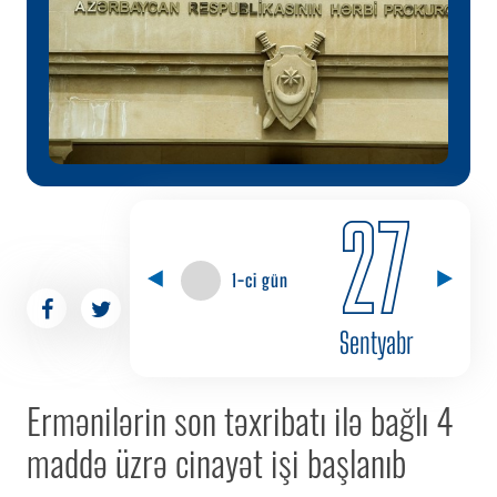
27
1-ci gün
Sentyabr
Ermənilərin son təxribatı ilə bağlı 4
maddə üzrə cinayət işi başlanıb