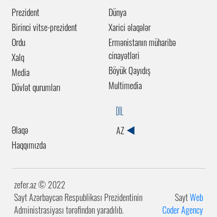
Prezident
Dünya
Birinci vitse-prezident
Xarici əlaqələr
Ordu
Ermənistanın müharibə
cinayətləri
Xalq
Böyük Qayıdış
Media
Multimedia
Dövlət qurumları
DİL
Əlaqə
AZ
Haqqımızda
zefer.az ©️ 2022
Sayt Azərbaycan Respublikası Prezidentinin
Sayt
Web
Administrasiyası tərəfindən yaradılıb.
Coder Agency