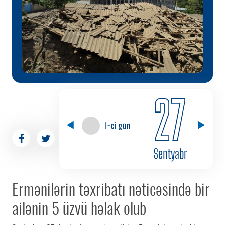
27
1-ci gün
Sentyabr
Ermənilərin təxribatı nəticəsində bir
ailənin 5 üzvü həlak olub