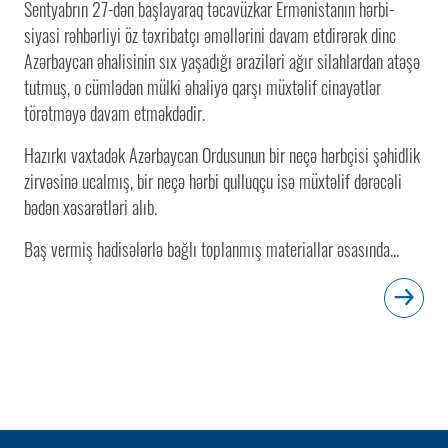
Sentyabrın 27-dən başlayaraq təcavüzkar Ermənistanın hərbi-
siyasi rəhbərliyi öz təxribatçı əməllərini davam etdirərək dinc
Azərbaycan əhalisinin sıx yaşadığı əraziləri ağır silahlardan atəşə
tutmuş, o cümlədən mülki əhaliyə qarşı müxtəlif cinayətlər
törətməyə davam etməkdədir.
Hazırkı vaxtadək Azərbaycan Ordusunun bir neçə hərbçisi şəhidlik
zirvəsinə ucalmış, bir neçə hərbi qulluqçu isə müxtəlif dərəcəli
bədən xəsarətləri alıb.
Baş vermiş hadisələrlə bağlı toplanmış materiallar əsasında...