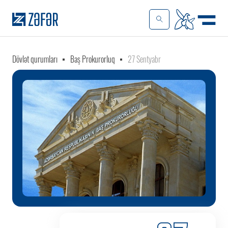
Dövlət qurumları
Baş Prokurorluq
27 Sentyabr