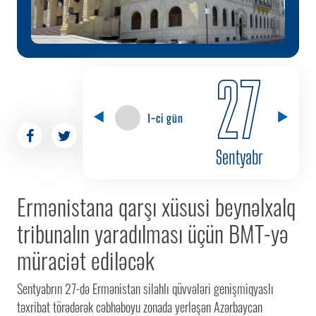
27
1-ci gün
Sentyabr
Ermənistana qarşı xüsusi beynəlxalq
tribunalın yaradılması üçün BMT-yə
müraciət ediləcək
Sentyabrın 27-də Ermənistan silahlı qüvvələri genişmiqyaslı
təxribat törədərək cəbhəboyu zonada yerləşən Azərbaycan