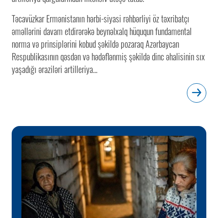
Təcavüzkar Ermənistanın hərbi-siyasi rəhbərliyi öz təxribatçı
əməllərini davam etdirərəkə beynəlxalq hüququn fundamental
norma və prinsiplərini kobud şəkildə pozaraq Azərbaycan
Respublikasının qəsdən və hədəflənmiş şəkildə dinc əhalisinin sıx
yaşadığı əraziləri artilleriya...