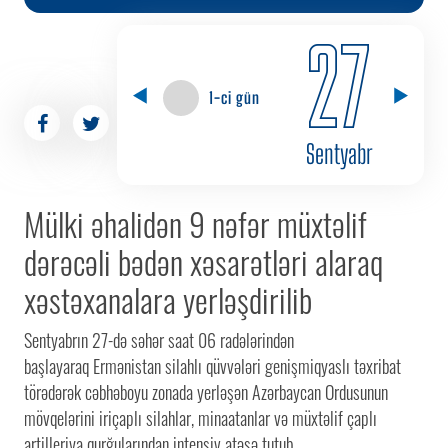
27
1-ci gün
Sentyabr
Mülki əhalidən 9 nəfər müxtəlif
dərəcəli bədən xəsarətləri alaraq
xəstəxanalara yerləşdirilib
Sentyabrın 27-də səhər saat 06 radələrindən
başlayaraq Ermənistan silahlı qüvvələri genişmiqyaslı təxribat
törədərək cəbhəboyu zonada yerləşən Azərbaycan Ordusunun
mövqelərini iriçaplı silahlar, minaatanlar və müxtəlif çaplı
artilleriya qurğularından intensiv atəşə tutub.