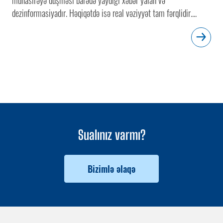
dezinformasiyadır. Həqiqətdə isə real vəziyyət tam fərqlidir....
Sualınız varmı?
Bizimlə əlaqə