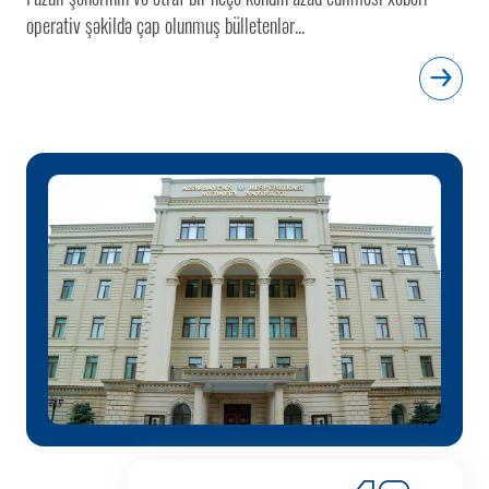
operativ şəkildə çap olunmuş bülletenlər...