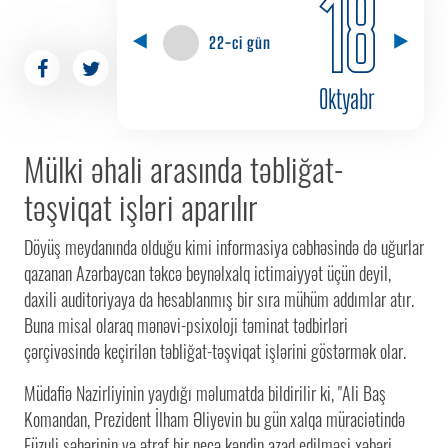
18
22-ci gün
Oktyabr
Mülki əhali arasında təbliğat-
təşviqat işləri aparılır
Döyüş meydanında olduğu kimi informasiya cəbhəsində də uğurlar
qazanan Azərbaycan təkcə beynəlxalq ictimaiyyət üçün deyil,
daxili auditoriyaya da hesablanmış bir sıra mühüm addımlar atır.
Buna misal olaraq mənəvi-psixoloji təminat tədbirləri
çərçivəsində keçirilən təbliğat-təşviqat işlərini göstərmək olar.
Müdafiə Nazirliyinin yaydığı məlumatda bildirilir ki, "Ali Baş
Komandan, Prezident İlham Əliyevin bu gün xalqa müraciətində
Füzuli şəhərinin və ətraf bir neçə kəndin azad edilməsi xəbəri