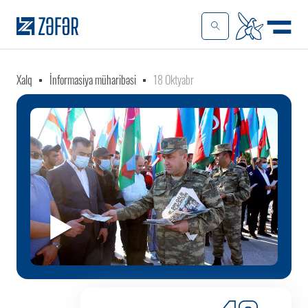
Xalq
İnformasiya müharibəsi
18 Oktyabr