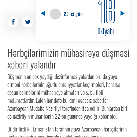
18
22-ci gün
Oktyabr
Hərbçilərimizin mühasirəyə düşməsi
xəbəri yalandır
Düşmənin ən çox yaydığı dezinformasiyalardan biri də guya
erməni hərbçilərinin uğurlu əməliyyatlar keçirmələri, hansısa
qoşun bölmələrini mühasirəyə almaları və s. bu tipli
məlumatlardır. Lakin hər dəfə bu kimi əsassız xəbərlər
Azərbaycan Müdafiə Nazirliyi tərəfindən ifşa edilir. Bunlardan biri
də nazirliyin müharibənin 22-cü günündə yaydığı xəbər oldu.
Bildirilirdi ki, Ermənistan tərəfinin guya Azərbaycan hərbçilərinin
mühasirəyə düşməsi barədə yaydığı xəbər yalan və