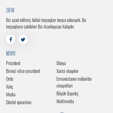
ZƏFƏR
Biz azad edilmiş bütün torpaqları bərpa edəcəyik. Bu
torpaqların sahibləri Biz-Azərbaycan Xalqıdır.
MENYU
Prezident
Dünya
Birinci vitse-prezident
Xarici əlaqələr
Ordu
Ermənistanın müharibə
cinayətləri
Xalq
Böyük Qayıdış
Media
Multimedia
Dövlət qurumları