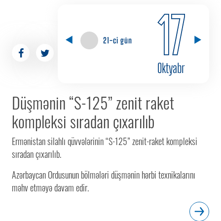
17
21-ci gün
Oktyabr
Düşmənin “S-125” zenit raket
kompleksi sıradan çıxarılıb
Ermənistan silahlı qüvvələrinin “S-125” zenit-raket kompleksi
sıradan çıxarılıb.
Azərbaycan Ordusunun bölmələri düşmənin hərbi texnikalarını
məhv etməyə davam edir.