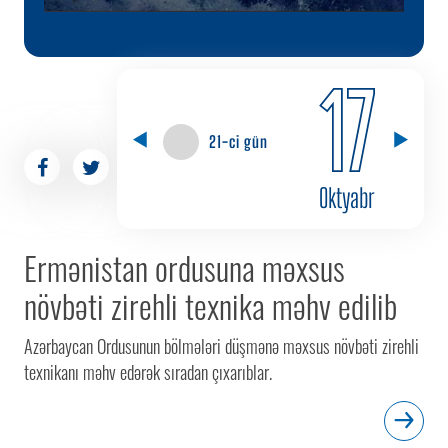
17
21-ci gün
Oktyabr
Ermənistan ordusuna məxsus
növbəti zirehli texnika məhv edilib
Azərbaycan Ordusunun bölmələri düşmənə məxsus növbəti zirehli
texnikanı məhv edərək sıradan çıxarıblar.