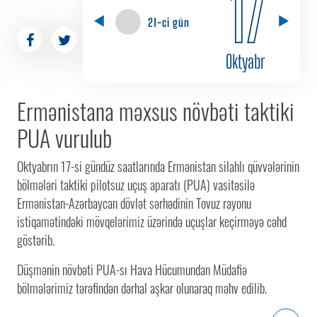
17
21-ci gün
Oktyabr
Ermənistana məxsus növbəti taktiki
PUA vurulub
Oktyabrın 17-si gündüz saatlarında Ermənistan silahlı qüvvələrinin
bölmələri taktiki pilotsuz uçuş aparatı (PUA) vasitəsilə
Ermənistan-Azərbaycan dövlət sərhədinin Tovuz rayonu
istiqamətindəki mövqelərimiz üzərində uçuşlar keçirməyə cəhd
göstərib.
Düşmənin növbəti PUA-sı Hava Hücumundan Müdafiə
bölmələrimiz tərəfindən dərhal aşkar olunaraq məhv edilib.