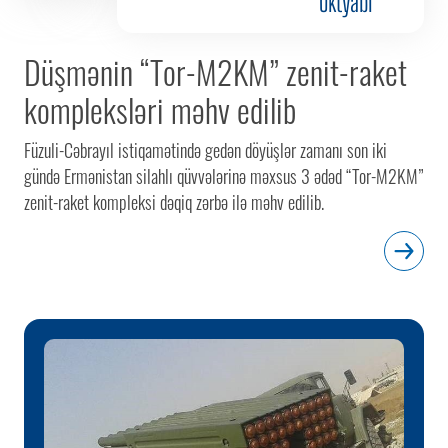
Oktyabr
Düşmənin “Tor-M2KM” zenit-raket
kompleksləri məhv edilib
Füzuli-Cəbrayıl istiqamətində gedən döyüşlər zamanı son iki
gündə Ermənistan silahlı qüvvələrinə məxsus 3 ədəd “Tor-M2KM”
zenit-raket kompleksi dəqiq zərbə ilə məhv edilib.