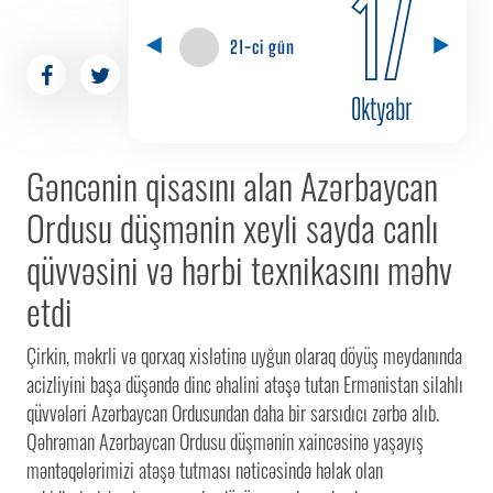
17
21-ci gün
Oktyabr
Gəncənin qisasını alan Azərbaycan
Ordusu düşmənin xeyli sayda canlı
qüvvəsini və hərbi texnikasını məhv
etdi​
Çirkin, məkrli və qorxaq xislətinə uyğun olaraq döyüş meydanında
acizliyini başa düşəndə dinc əhalini atəşə tutan Ermənistan silahlı
qüvvələri Azərbaycan Ordusundan daha bir sarsıdıcı zərbə alıb.
Qəhrəman Azərbaycan Ordusu düşmənin xaincəsinə yaşayış
məntəqələrimizi atəşə tutması nəticəsində həlak olan