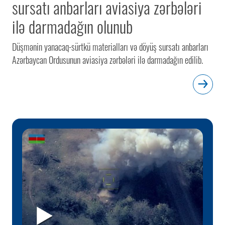
sursatı anbarları aviasiya zərbələri
ilə darmadağın olunub
Düşmənin yanacaq-sürtkü materialları və döyüş sursatı anbarları
Azərbaycan Ordusunun aviasiya zərbələri ilə darmadağın edilib.