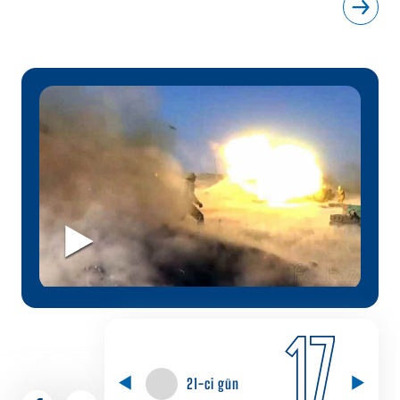
17
21-ci gün