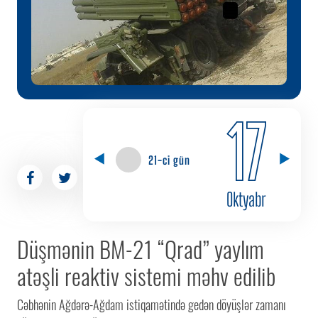
17
21-ci gün
Oktyabr
Düşmənin BM-21 “Qrad” yaylım
atəşli reaktiv sistemi məhv edilib
Cəbhənin Ağdərə-Ağdam istiqamətində gedən döyüşlər zamanı