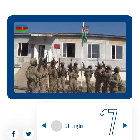
17
21-ci gün