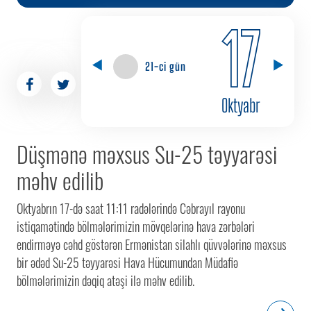
17
21-ci gün
Oktyabr
Düşmənə məxsus Su-25 təyyarəsi
məhv edilib
Oktyabrın 17-də saat 11:11 radələrində Cəbrayıl rayonu
istiqamətində bölmələrimizin mövqelərinə hava zərbələri
endirməyə cəhd göstərən Ermənistan silahlı qüvvələrinə məxsus
bir ədəd Su-25 təyyarəsi Hava Hücumundan Müdafiə
bölmələrimizin dəqiq atəşi ilə məhv edilib.