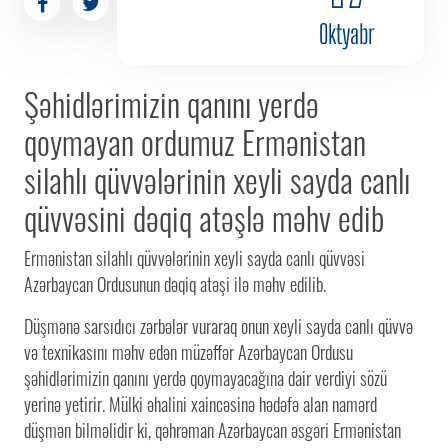
Oktyabr
Şəhidlərimizin qanını yerdə
qoymayan ordumuz Ermənistan
silahlı qüvvələrinin xeyli sayda canlı
qüvvəsini dəqiq atəşlə məhv edib
Ermənistan silahlı qüvvələrinin xeyli sayda canlı qüvvəsi
Azərbaycan Ordusunun dəqiq atəşi ilə məhv edilib.
Düşmənə sarsıdıcı zərbələr vuraraq onun xeyli sayda canlı qüvvə
və texnikasını məhv edən müzəffər Azərbaycan Ordusu
şəhidlərimizin qanını yerdə qoymayacağına dair verdiyi sözü
yerinə yetirir. Mülki əhalini xaincəsinə hədəfə alan namərd
düşmən bilməlidir ki, qəhrəman Azərbaycan əsgəri Ermənistan