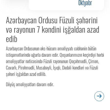
Oktyabr
Azərbaycan Ordusu Füzuli şəhərini
və rayonun 7 kəndini işğaldan azad
edib
Azərbaycan Ordusunun əks-hücum əməliyyatı cəbhənin bütün
istiqamətlərində uğurla davam edir. Qoşunlarımızın keçirdiyi hərbi
əməliyyatlar nəticəsində Füzuli rayonunun Qoçəhmədli, Çimən,
Cuvarlı, Pirəhmədli, Musabəyli, İşıqlı, Dədəli kəndləri və Füzuli
şəhəri işğaldan azad edilib.
Döyüş əməliyyatları davam edir.