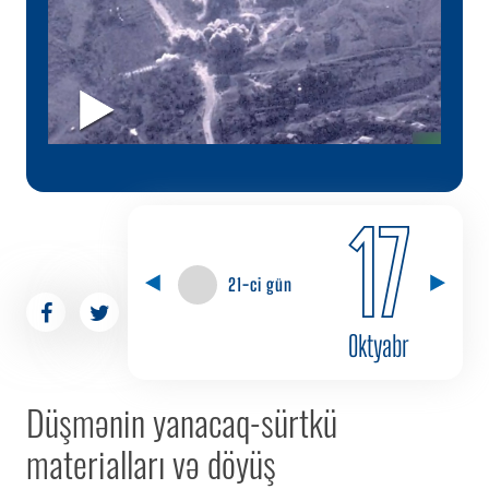
17
21-ci gün
Oktyabr
Düşmənin yanacaq-sürtkü
materialları və döyüş