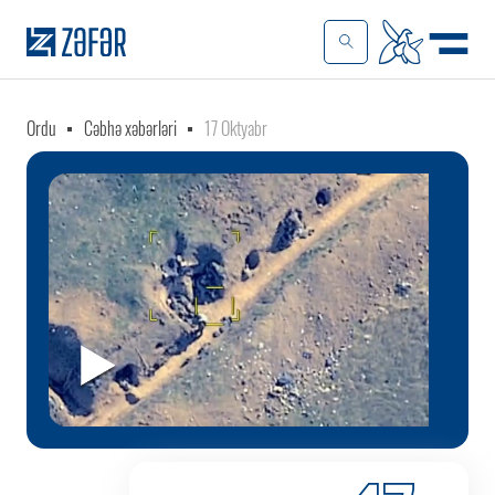
Ordu
Cəbhə xəbərləri
17 Oktyabr