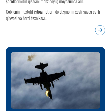
şəhidlərimizin qisasını məhz döyüş meydanında alır.
Cəbhənin müxtəlif istiqamətlərində düşmənin xeyli sayda canlı
qüvvəsi və hərbi texnikası...