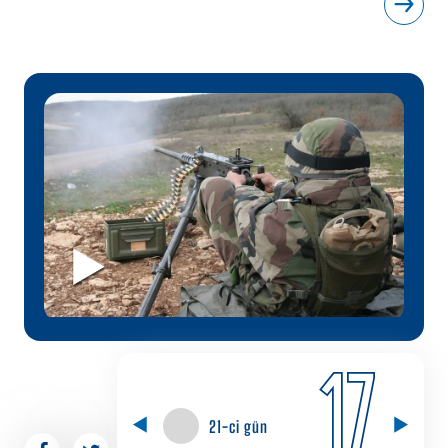
17
21-ci gün