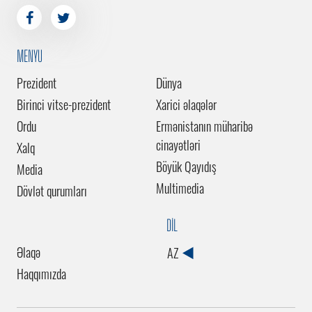
MENYU
Prezident
Dünya
Birinci vitse-prezident
Xarici əlaqələr
Ordu
Ermənistanın müharibə
cinayətləri
Xalq
Böyük Qayıdış
Media
Multimedia
Dövlət qurumları
DİL
Əlaqə
AZ
Haqqımızda