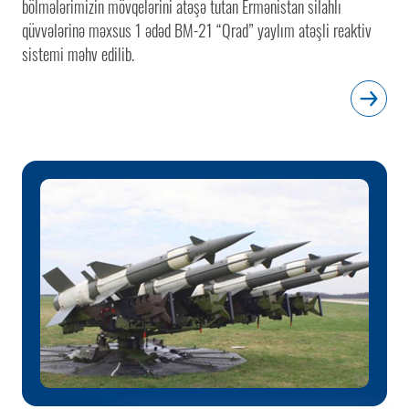
bölmələrimizin mövqelərini atəşə tutan Ermənistan silahlı
qüvvələrinə məxsus 1 ədəd BM-21 “Qrad” yaylım atəşli reaktiv
sistemi məhv edilib.