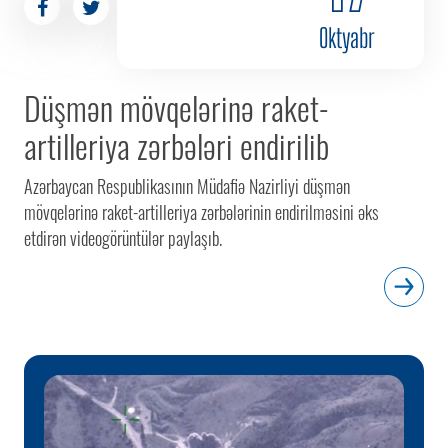
Oktyabr
Düşmən mövqelərinə raket-
artilleriya zərbələri endirilib
Azərbaycan Respublikasının Müdafiə Nazirliyi düşmən
mövqelərinə raket-artilleriya zərbələrinin endirilməsini əks
etdirən videogörüntülər paylaşıb.