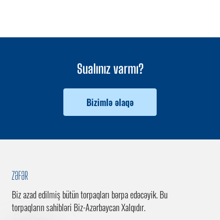
Sualınız varmı?
Bizimlə əlaqə
ZƏFƏR
Biz azad edilmiş bütün torpaqları bərpa edəcəyik. Bu
torpaqların sahibləri Biz-Azərbaycan Xalqıdır.