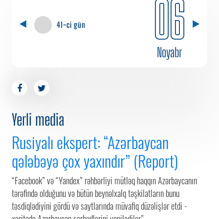
06
41-ci gün
Noyabr
Yerli media
Rusiyalı ekspert: “Azərbaycan
qələbəyə çox yaxındır” (Report)
“Facebook” və “Yandex” rəhbərliyi mütləq haqqın Azərbaycanın
tərəfində olduğunu və bütün beynəlxalq təşkilatların bunu
təsdiqlədiyini gördü və saytlarında müvafiq düzəlişlər etdi -
xəritədə Azərbaycan sərhədlərini yenilədilər”.