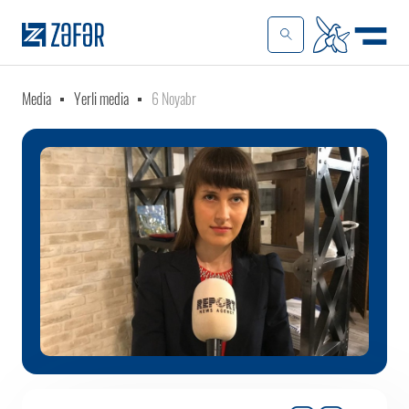
Media
Yerli media
6 Noyabr