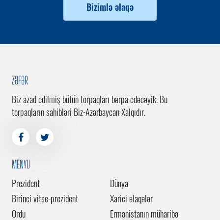
Bizimlə əlaqə
ZƏFƏR
Biz azad edilmiş bütün torpaqları bərpa edəcəyik. Bu
torpaqların sahibləri Biz-Azərbaycan Xalqıdır.
MENYU
Prezident
Dünya
Birinci vitse-prezident
Xarici əlaqələr
Ordu
Ermənistanın müharibə