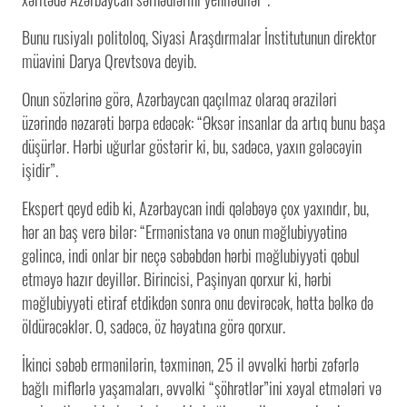
Bunu rusiyalı politoloq, Siyasi Araşdırmalar İnstitutunun direktor
müavini Darya Qrevtsova deyib.
Onun sözlərinə görə, Azərbaycan qaçılmaz olaraq əraziləri
üzərində nəzarəti bərpa edəcək: “Əksər insanlar da artıq bunu başa
düşürlər. Hərbi uğurlar göstərir ki, bu, sadəcə, yaxın gələcəyin
işidir”.
Ekspert qeyd edib ki, Azərbaycan indi qələbəyə çox yaxındır, bu,
hər an baş verə bilər: “Ermənistana və onun məğlubiyyətinə
gəlincə, indi onlar bir neçə səbəbdən hərbi məğlubiyyəti qəbul
etməyə hazır deyillər. Birincisi, Paşinyan qorxur ki, hərbi
məğlubiyyəti etiraf etdikdən sonra onu devirəcək, hətta bəlkə də
öldürəcəklər. O, sadəcə, öz həyatına görə qorxur.
İkinci səbəb ermənilərin, təxminən, 25 il əvvəlki hərbi zəfərlə
bağlı miflərlə yaşamaları, əvvəlki “şöhrətlər”ini xəyal etmələri və