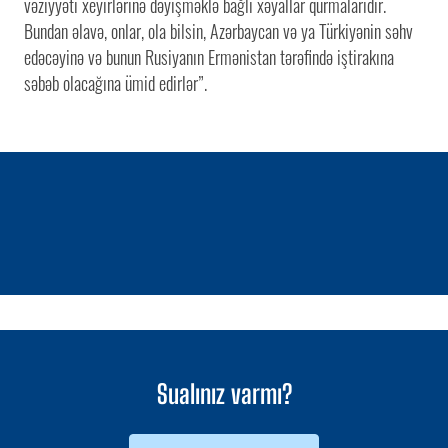
vəziyyəti xeyirlərinə dəyişməklə bağlı xəyallar qurmalarıdır.
Bundan əlavə, onlar, ola bilsin, Azərbaycan və ya Türkiyənin səhv
edəcəyinə və bunun Rusiyanın Ermənistan tərəfində iştirakına
səbəb olacağına ümid edirlər”.
1 / 0
Sualınız varmı?