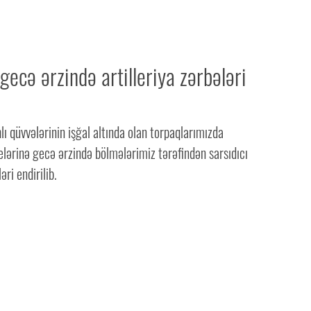
ecə ərzində artilleriya zərbələri
lı qüvvələrinin işğal altında olan torpaqlarımızda
lərinə gecə ərzində bölmələrimiz tərəfindən sarsıdıcı
əri endirilib.