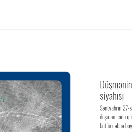
Düşmənin 
siyahısı
Sentyabrın 27-s
düşmən canlı qüv
bütün cəbhə boy