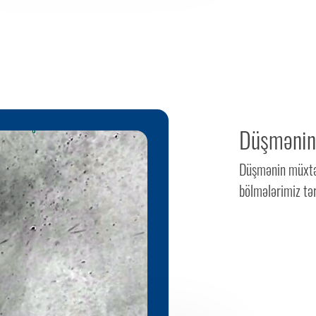
Düşmənin 
Düşmənin müxtəl
bölmələrimiz tər