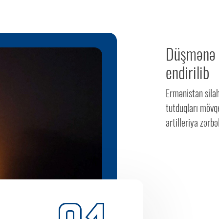
Düşmənə g
endirilib
Ermənistan silah
tutduqları mövqe
artilleriya zərbəl