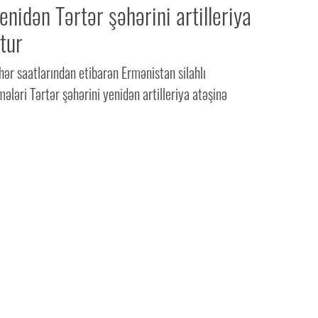
nidən Tərtər şəhərini artilleriya
tur
hər saatlarından etibarən Ermənistan silahlı
mələri Tərtər şəhərini yenidən artilleriya atəşinə