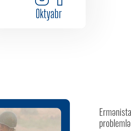
Oktyabr
Ermənista
problemlər