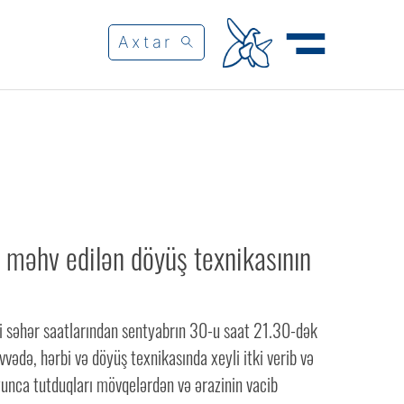
məhv edilən döyüş texnikasının
i səhər saatlarından sentyabrın 30-u saat 21.30-dək
vədə, hərbi və döyüş texnikasında xeyli itki verib və
unca tutduqları mövqelərdən və ərazinin vacib