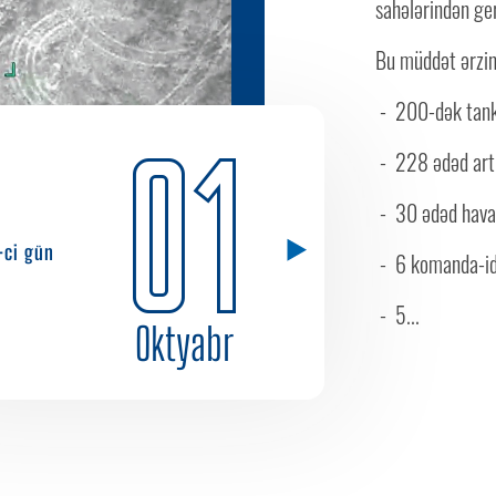
sahələrindən ge
Bu müddət ərzin
- 200-dək tank 
01
- 228 ədəd artil
- 30 ədəd hava 
-ci gün
- 6 komanda-id
- 5...
Oktyabr