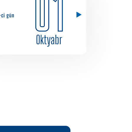
01
-ci gün
Oktyabr