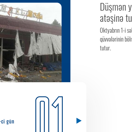
Düşmən ye
atəşinə tu
Oktyabrın 1-i sə
qüvvələrinin böl
tutur.
01
-ci gün