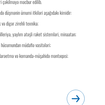
ri çəkilməyə məcbur edilib.
də düşmənin ümumi itkiləri aşağıdakı kimidir:
və digər zirehli texnika;
leriya, yaylım atəşli raket sistemləri, minaatan;
hücumundan müdafiə vasitələri;
arəetmə və komanda-müşahidə məntəqəsi;