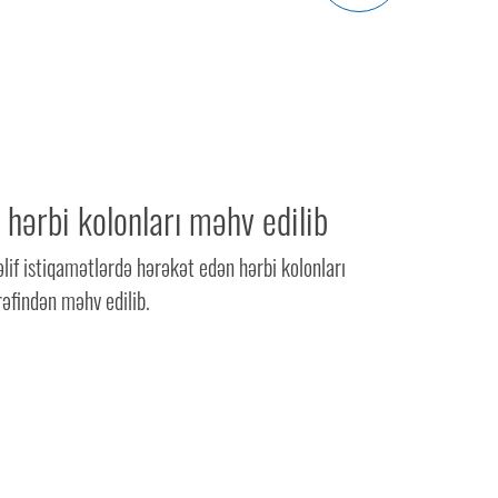
hərbi kolonları məhv edilib
if istiqamətlərdə hərəkət edən hərbi kolonları
əfindən məhv edilib.