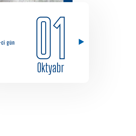
01
-ci gün
Oktyabr