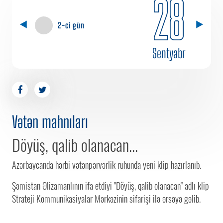
28
2-ci gün
Sentyabr
Vətən mahnıları
Döyüş, qalib olanacan...
Azərbaycanda hərbi vətənpərvərlik ruhunda yeni klip hazırlanıb.
Şəmistan Əlizamanlının ifa etdiyi "Döyüş, qalib olanacan" adlı klip
Strateji Kommunikasiyalar Mərkəzinin sifarişi ilə ərsəyə gəlib.