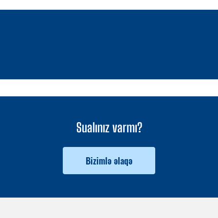
1 / 0
Sualınız varmı?
Bizimlə əlaqə