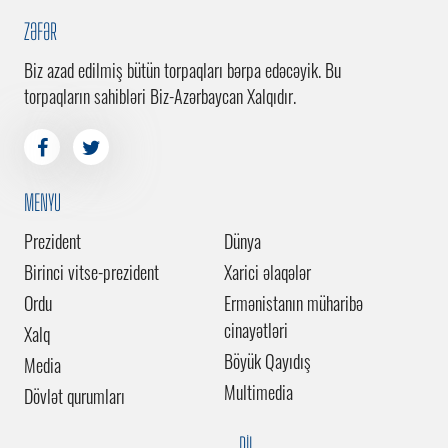
ZƏFƏR
Biz azad edilmiş bütün torpaqları bərpa edəcəyik. Bu
torpaqların sahibləri Biz-Azərbaycan Xalqıdır.
MENYU
Prezident
Dünya
Birinci vitse-prezident
Xarici əlaqələr
Ordu
Ermənistanın müharibə
cinayətləri
Xalq
Böyük Qayıdış
Media
Multimedia
Dövlət qurumları
DİL