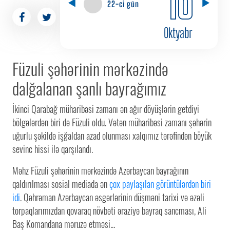
22-ci gün
Oktyabr
Füzuli şəhərinin mərkəzində
dalğalanan şanlı bayrağımız
İkinci Qarabağ müharibəsi zamanı ən ağır döyüşlərin getdiyi
bölgələrdən biri də Füzuli oldu. Vətən müharibəsi zamanı şəhərin
uğurlu şəkildə işğaldan azad olunması xalqımız tərəfindən böyük
sevinc hissi ilə qarşılandı.
Məhz Füzuli şəhərinin mərkəzində Azərbaycan bayrağının
qaldırılması sosial mediada ən
çox paylaşılan görüntülərdən biri
idi
. Qəhrəman Azərbaycan əsgərlərinin düşməni tarixi və əzəli
torpaqlarımızdan qovaraq növbəti əraziyə bayraq sancması, Ali
Baş Komandana məruzə etməsi...