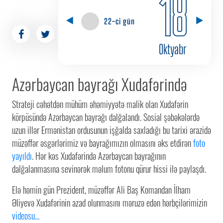
18
22-ci gün
Oktyabr
Azərbaycan bayrağı Xudafərində
Strateji cəhətdən mühüm əhəmiyyətə malik olan Xudafərin
körpüsündə Azərbaycan bayrağı dalğalandı. Sosial şəbəkələrdə
uzun illər Ermənistan ordusunun işğalda saxladığı bu tarixi ərazidə
müzəffər əsgərlərimiz və bayrağımızın olmasını əks etdirən
foto
yayıldı
. Hər kəs Xudafərində Azərbaycan bayrağının
dalğalanmasına sevinərək məlum fotonu qürur hissi ilə paylaşdı.
Elə həmin gün Prezident, müzəffər Ali Baş Komandan İlham
Əliyevə Xudafərinin azad olunmasını məruzə edən hərbçilərimizin
videosu...