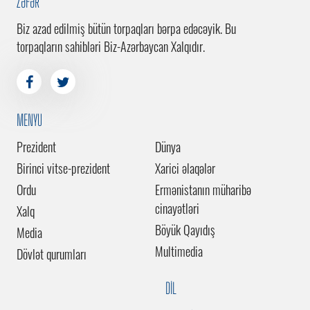
ZƏFƏR
Biz azad edilmiş bütün torpaqları bərpa edəcəyik. Bu
torpaqların sahibləri Biz-Azərbaycan Xalqıdır.
MENYU
Prezident
Dünya
Birinci vitse-prezident
Xarici əlaqələr
Ordu
Ermənistanın müharibə
cinayətləri
Xalq
Böyük Qayıdış
Media
Multimedia
Dövlət qurumları
DİL